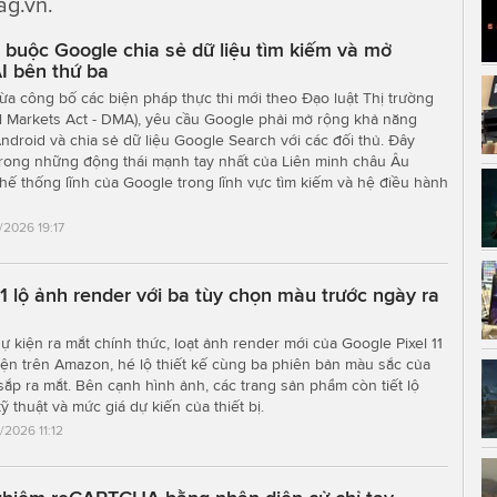
ag.vn.
 buộc Google chia sẻ dữ liệu tìm kiếm và mở
I bên thứ ba
a công bố các biện pháp thực thi mới theo Đạo luật Thị trường
tal Markets Act - DMA), yêu cầu Google phải mở rộng khả năng
Android và chia sẻ dữ liệu Google Search với các đối thủ. Đây
trong những động thái mạnh tay nhất của Liên minh châu Âu
hế thống lĩnh của Google trong lĩnh vực tìm kiếm và hệ điều hành
/2026 19:17
11 lộ ảnh render với ba tùy chọn màu trước ngày ra
sự kiện ra mắt chính thức, loạt ảnh render mới của Google Pixel 11
iện trên Amazon, hé lộ thiết kế cùng ba phiên bản màu sắc của
p ra mắt. Bên cạnh hình ảnh, các trang sản phẩm còn tiết lộ
 thuật và mức giá dự kiến của thiết bị.
/2026 11:12