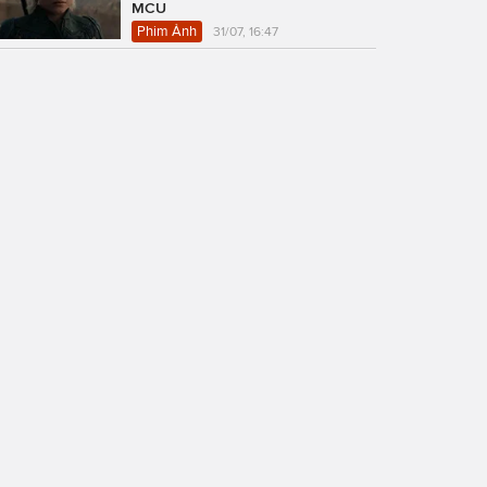
MCU
Phim Ảnh
31/07, 16:47