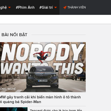
Nghệ
#Phim Ảnh
#Giải trí
THÀNH VIÊN
BÀI NỔI BẬT
ÔNG NGHỆ
MW gây tranh cãi khi biến màn hình ô tô thành
ơi quảng bá Spider-Man
Tencent được cho là hủy bom tấn