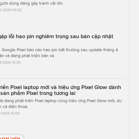
ười dùng đang gây tranh cãi lớn.
5/2026 09:52
gặp lỗi hao pin nghiêm trọng sau bản cập nhật
Google Pixel báo cáo hao pin bất thường sau update tháng 4.
n và đang phát triển bản vá.
4/2026 16:00
riển Pixel laptop mới và hiệu ứng Pixel Glow dành
 sản phẩm Pixel trong tương lai
à đang phát triển Pixel laptop cùng hiệu ứng Pixel Glow mới, dự
n cả điện thoại.
4/2026 15:00
XEM THÊM