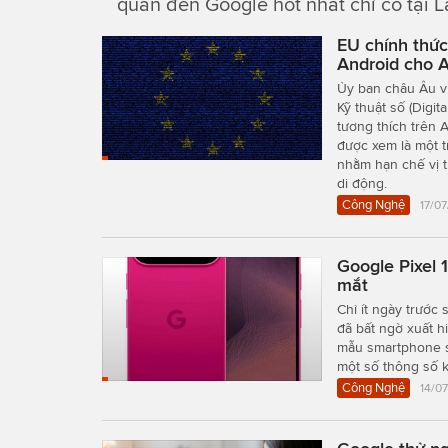
quan đến Google hot nhất chỉ có tại L
EU chính thức
Android cho A
Ủy ban châu Âu vừ
Kỹ thuật số (Digi
tương thích trên 
được xem là một 
nhằm hạn chế vị t
di động.
Công Nghệ
17/07
Google Pixel 
mắt
Chỉ ít ngày trước 
đã bất ngờ xuất h
mẫu smartphone sắ
một số thông số kỹ
Công Nghệ
14/07