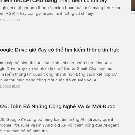
ghiệm reCAPTCHA bằng nhận diện cử chỉ tay
nghiệm một phương thức xác minh hoàn toàn mới mang tên Hand
on (HGV) – hay còn gọi là xác minh bằng cử chỉ tay.
7/2026 13:03
oogle Drive giờ đây có thể tìm kiếm thông tin trực
âng cấp hệ sinh thái AI của mình khi cho phép tính năng Ask
le Drive truy cập và phân tích dữ liệu từ Gmail. Cập nhật mới
tìm kiếm thông tin quan trọng nhanh hơn bằng cách kết hợp dữ
 tin và thư mục trong cùng một cuộc trò chuyện với AI.
6/2026 15:00
026: Toàn Bộ Những Công Nghệ Và AI Mới Được
26, Google đã công bố hàng loạt tính năng AI mới xoay quanh
Chrome, YouTube và kính Android XR với tham vọng đưa AI agent
m của toàn bộ hệ sinh thái.