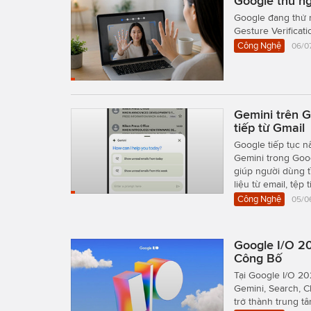
Google thử n
Google đang thử 
Gesture Verificati
Công Nghệ
06/0
Gemini trên G
tiếp từ Gmail
Google tiếp tục n
Gemini trong Goog
giúp người dùng 
liệu từ email, tệp
Công Nghệ
05/0
Google I/O 2
Công Bố
Tại Google I/O 20
Gemini, Search, 
trở thành trung tâ