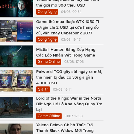
thế giới mở 300 triệu USD
Công Nghệ
04/08, 09:54
Game thủ mua được GTX 1050 Ti
với giá chỉ 2 USD tại cửa hàng đồ
cũ, vẫn chạy Cyberpunk 2077
Công Nghệ
03/08, 19:47
Mistfall Hunter: Bảng Xếp Hạng
Các Lớp Nhân Vật Trong Game
Game Online
03/08, 17:06
Palworld TCG gây sốt ngày ra mắt,
thẻ hiếm bị đầu cơ với giá gần
4.000 USD
Giải trí
03/08, 16:14
Lord of the Rings: War in the North
Bất Ngờ Hé Lộ Khả Năng Quay Trở
Lại
Game Offline
31/07, 17:30
Yelena Belova Chính Thức Trở
Thành Black Widow Mới Trong