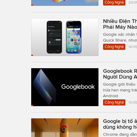
Công Nghệ
20/0
Nhiều Điện T
Phải Máy Nà
Google xác nhận 
Quick Share, nhưn
Công Nghệ
14/05
Googlebook R
Người Dùng A
Google giới thiệ
hứa hẹn mang trả
Android.
Công Nghệ
13/05
Google bị tố 
dùng không h
Chrome đang dần t