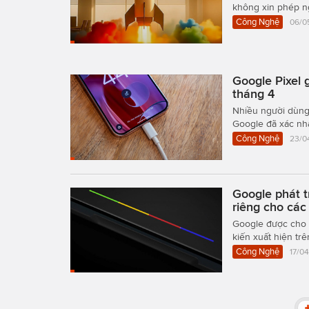
không xin phép ng
Công Nghệ
06/0
Google Pixel 
tháng 4
Nhiều người dùng 
Google đã xác nhậ
Công Nghệ
23/0
Google phát t
riêng cho các
Google được cho l
kiến xuất hiện trê
Công Nghệ
17/0