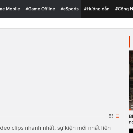
me Mobile
#Game Offline
#eSports
#Hướng dẫn
#Công 
C
B
n
ideo clips nhanh nhất, sự kiện mới nhất liên