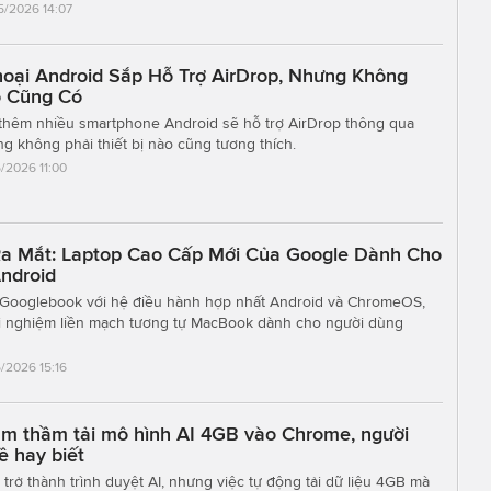
5/2026 14:07
hoại Android Sắp Hỗ Trợ AirDrop, Nhưng Không
o Cũng Có
thêm nhiều smartphone Android sẽ hỗ trợ AirDrop thông qua
g không phải thiết bị nào cũng tương thích.
/2026 11:00
a Mắt: Laptop Cao Cấp Mới Của Google Dành Cho
ndroid
u Googlebook với hệ điều hành hợp nhất Android và ChromeOS,
i nghiệm liền mạch tương tự MacBook dành cho người dùng
/2026 15:16
âm thầm tải mô hình AI 4GB vào Chrome, người
ề hay biết
rở thành trình duyệt AI, nhưng việc tự động tải dữ liệu 4GB mà