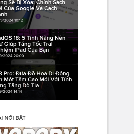
ng Sẽ Bị Xóa: Chính Sách
i Của Google Và Cách
ánh
09/2024 10:12
adOS 18: 5 Tính Năng Nên
ử Giúp Tăng Tốc Trải
hiệm iPad Của Bạn
09/2024 20:00
8 Pro: Đưa Đồ Họa Di Động
n Một Tầm Cao Mới Với Tính
ng Tăng Dò Tia
09/2024 14:14
I NỔI BẬT