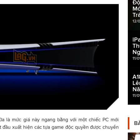
Độ
Mớ
Tr
12/
iP
Th
Ng
11/
A1
Lê
Nă
11/
ữa là mức giá này ngang bằng với một chiếc PC mới
BÀ
bắt đầu xuất hiện các tựa game độc quyền được chuyển