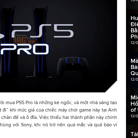
Hu
Đi
Bằ
Ph
12/
Mà
Bả
Qu
12/
Mi
ời mua PS5 Pro là những kẻ ngốc, và một nhà sáng tạo
Hổ
of
 đi” khi mức giá của chiếc máy chơi game này tại Anh
12/
h chân đế và ổ đĩa. Việc thiếu hai thành phần này chính
hùng với Sony, khi nó trở nên quá mắc và quá bào ví
Tà