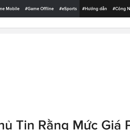
me Mobile
#Game Offline
#eSports
#Hướng dẫn
#Công 
ủ Tin Rằng Mức Giá 