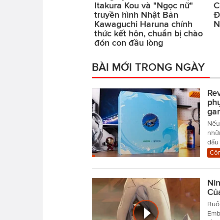
Itakura Kou và "Ngọc nữ"
C
truyền hình Nhật Bản
Đ
Kawaguchi Haruna chính
N
thức kết hôn, chuẩn bị chào
đón con đầu lòng
BÀI MỚI TRONG NGÀY
Rev
ph
ga
Nếu 
nhữ
dấu
Côn
Nin
Củ
Buổi
Embl