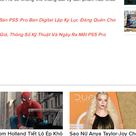
án PS5 Pro Bản Digital Lập Kỷ Lục Đáng Quên Cho
ộ Giá, Thông Số Kỹ Thuật Và Ngày Ra Mắt PS5 Pro
om Holland Tiết Lộ Ép Khô
Sao Nữ Anya Taylor-Joy Ch