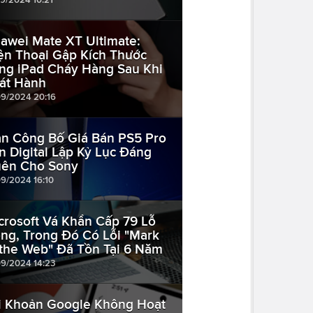
awei Mate XT Ultimate:
ện Thoại Gập Kích Thước
ng iPad Cháy Hàng Sau Khi
át Hành
09/2024 20:16
n Công Bố Giá Bán PS5 Pro
n Digital Lập Kỷ Lục Đáng
ên Cho Sony
09/2024 16:10
crosoft Vá Khẩn Cấp 79 Lỗ
ng, Trong Đó Có Lỗi "Mark
 the Web" Đã Tồn Tại 6 Năm
09/2024 14:23
i Khoản Google Không Hoạt