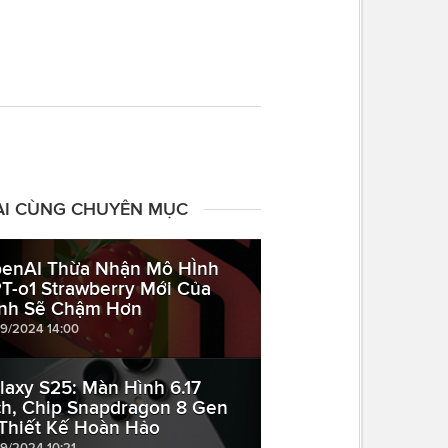
ÀI CÙNG CHUYÊN MỤC
enAI Thừa Nhận Mô HÌnh
T-o1 Strawberry Mới Của
nh Sẽ Chậm Hơn
09/2024 14:00
laxy S25: Màn Hình 6.17
ch, Chip Snapdragon 8 Gen
 Thiết Kế Hoàn Hảo
09/2024 10:21