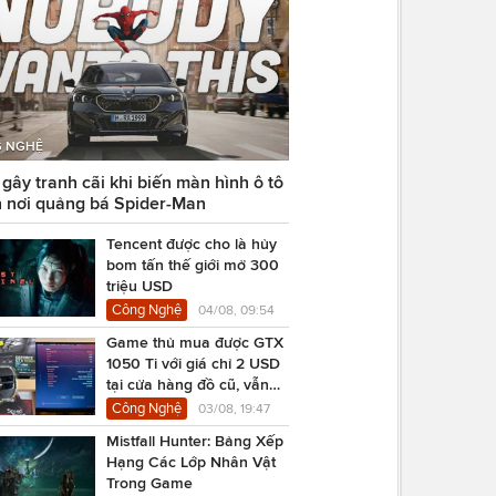
 NGHỆ
ây tranh cãi khi biến màn hình ô tô
 nơi quảng bá Spider-Man
Tencent được cho là hủy
bom tấn thế giới mở 300
triệu USD
Công Nghệ
04/08, 09:54
Game thủ mua được GTX
1050 Ti với giá chỉ 2 USD
tại cửa hàng đồ cũ, vẫn
chạy Cyberpunk 2077
Công Nghệ
03/08, 19:47
Mistfall Hunter: Bảng Xếp
Hạng Các Lớp Nhân Vật
Trong Game