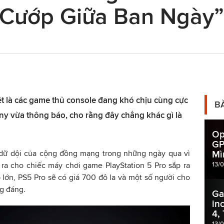
 Cướp Giữa Ban Ngày”
t là các game thủ console đang khó chịu cùng cực
B
ny vừa thông báo, cho rằng đây chẳng khác gì là
Op
GP
h dữ dội của cộng đồng mạng trong những ngày qua vì
Mì
13/
ra cho chiếc máy chơi game PlayStation 5 Pro sắp ra
lớn, PS5 Pro sẽ có giá 700 đô la và một số người cho
g đáng.
Ga
in
4,
13/