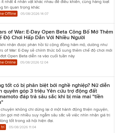
ít nhất 4 nhân vật khác nhau để điều khiển, cùng hàng loạt
g tin quan trọng khác
e Offline
05/08/2026 14:07
ars of War: E-Day Open Beta Công Bố Mở Thêm
ế Độ Chơi Hấp Dẫn Với Nhiều Người
 khi nhận được phản hồi từ cộng đồng hâm mộ, dường như
rs of War: E-Day sẽ chính thức bổ sung thêm chế độ chơi mới
đợt Open Beta diễn ra vào cuối tuần này
e Online
05/08/2026 12:04
g tốt có bị phân biệt bởi nghề nghiệp? Nữ diễn
n quyên góp 3 triệu Yên cứu trợ động đất
amoto đáp trả sâu sắc khi bị mỉa mai "tiền
n"
 chuyện không chỉ dừng lại ở một hành động thiện nguyện,
òn gợi mở nhiều suy ngẫm sâu sắc về việc nhìn nhận giá trị
lòng tốt trong xã hội hiện đại.
 trí
05/08/2026 11:04