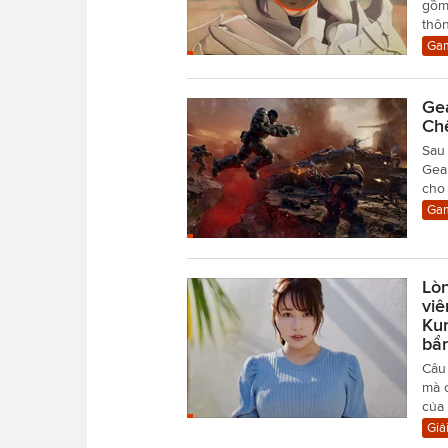
gồm 
thôn
Gam
Ge
Ch
Sau
Gea
cho 
Gam
Lòn
viê
Kum
bẩ
Câu
mà c
của 
Giải