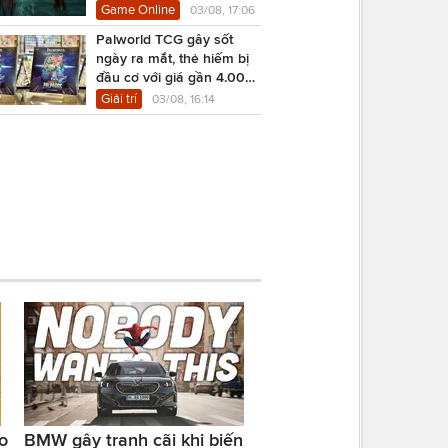
Game Online
03/08, 17:06
Palworld TCG gây sốt
ngày ra mắt, thẻ hiếm bị
đầu cơ với giá gần 4.000
USD
Giải trí
03/08, 16:14
o
BMW gây tranh cãi khi biến