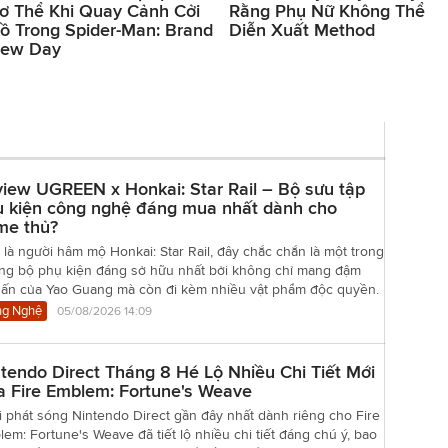
ơ Thể Khi Quay Cảnh Cởi
Rằng Phụ Nữ Không Thể
ồ Trong Spider-Man: Brand
Diễn Xuất Method
ew Day
iew UGREEN x Honkai: Star Rail – Bộ sưu tập
ụ kiện công nghệ đáng mua nhất dành cho
me thủ?
là người hâm mộ Honkai: Star Rail, đây chắc chắn là một trong
ng bộ phụ kiện đáng sở hữu nhất bởi không chỉ mang đậm
 ấn của Yao Guang mà còn đi kèm nhiều vật phẩm độc quyền.
g Nghệ
05/08/2026 14:09
tendo Direct Tháng 8 Hé Lộ Nhiều Chi Tiết Mới
a Fire Emblem: Fortune's Weave
 phát sóng Nintendo Direct gần đây nhất dành riêng cho Fire
em: Fortune's Weave đã tiết lộ nhiều chi tiết đáng chú ý, bao