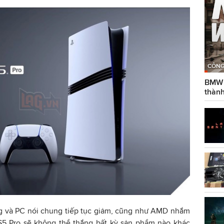
CÔNG
BMW g
thành
ng và PC nói chung tiếp tục giảm, cũng như AMD nhắm
PS5 Pro sẽ không thể thắng bất kỳ sản phẩm nào khác