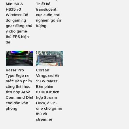
Mini 60 &
Thiết kế
HS35 v3
translucent
Wireless: Bộ
cực cuốn, trải
đôi gaming
nghiệm gõ ấn
gear đáng chú
tượng
ý cho game
thủ FPS hiện
đại
Razer Pro
Corsair
Type Ergo ra
Vanguard Air
mắt: Bàn phím
99 Wireless:
công thái học
Bàn phím
tích hợp AI và
8.000Hz tích
Command Dial
hợp Stream
cho dân văn
Deck, all-in-
phòng
one cho game
thủ và
streamer