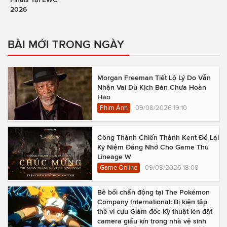
2026
BÀI MỚI TRONG NGÀY
Morgan Freeman Tiết Lộ Lý Do Vẫn
Nhận Vai Dù Kịch Bản Chưa Hoàn
Hảo
Phim Ảnh
09/08/2026 19:10
Công Thành Chiến Thành Kent Để Lại
Kỷ Niệm Đáng Nhớ Cho Game Thủ
Lineage W
Game Online
09/08/2026 18:08
Bê bối chấn động tại The Pokémon
Company International: Bị kiện tập
thể vì cựu Giám đốc Kỹ thuật lén đặt
camera giấu kín trong nhà vệ sinh