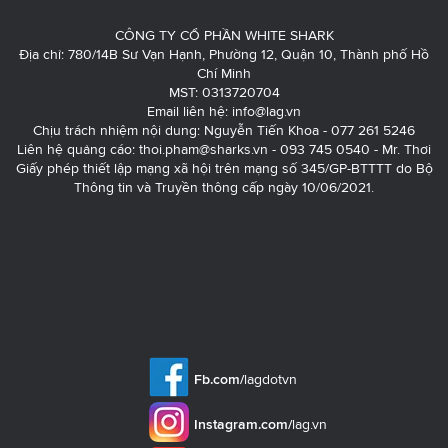
CÔNG TY CỔ PHẦN WHITE SHARK
Địa chỉ: 780/14B Sư Vạn Hạnh, Phường 12, Quận 10, Thành phố Hồ
Chí Minh
MST: 0313720704
Email liên hệ:
info@lag.vn
Chịu trách nhiệm nội dung: Nguyễn Tiến Khoa - 077 261 5246
Liên hệ quảng cáo:
thoi.pham@sharks.vn
- 093 745 0540 - Mr. Thơi
Giấy phép thiết lập mạng xã hội trên mạng số 345/GP-BTTTT do Bộ
Thông tin và Truyền thông cấp ngày 10/06/2021.
Fb.com/
lagdotvn
Instagram.com/
lag.vn