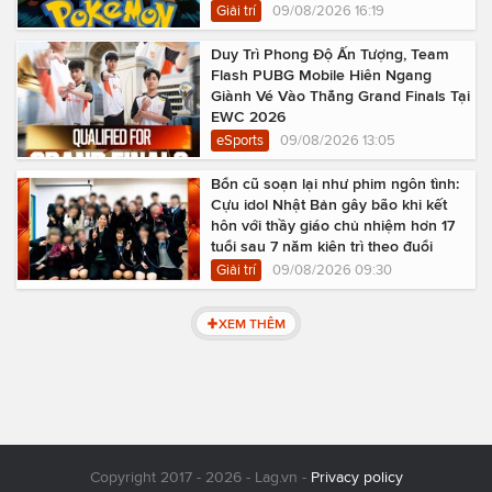
Giải trí
09/08/2026 16:19
Duy Trì Phong Độ Ấn Tượng, Team
Flash PUBG Mobile Hiên Ngang
Giành Vé Vào Thẳng Grand Finals Tại
EWC 2026
eSports
09/08/2026 13:05
Bổn cũ soạn lại như phim ngôn tình:
Cựu idol Nhật Bản gây bão khi kết
hôn với thầy giáo chủ nhiệm hơn 17
tuổi sau 7 năm kiên trì theo đuổi
Giải trí
09/08/2026 09:30
XEM THÊM
Copyright 2017 - 2026 - Lag.vn -
Privacy policy