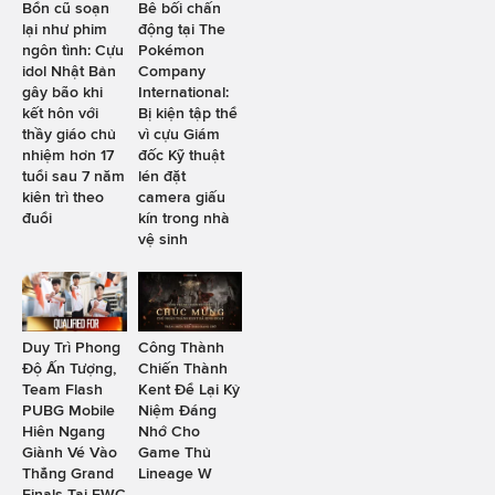
Bổn cũ soạn
Bê bối chấn
lại như phim
động tại The
ngôn tình: Cựu
Pokémon
idol Nhật Bản
Company
gây bão khi
International:
kết hôn với
Bị kiện tập thể
thầy giáo chủ
vì cựu Giám
nhiệm hơn 17
đốc Kỹ thuật
tuổi sau 7 năm
lén đặt
kiên trì theo
camera giấu
đuổi
kín trong nhà
vệ sinh
Duy Trì Phong
Công Thành
Độ Ấn Tượng,
Chiến Thành
Team Flash
Kent Để Lại Kỷ
PUBG Mobile
Niệm Đáng
Hiên Ngang
Nhớ Cho
Giành Vé Vào
Game Thủ
Thẳng Grand
Lineage W
Finals Tại EWC