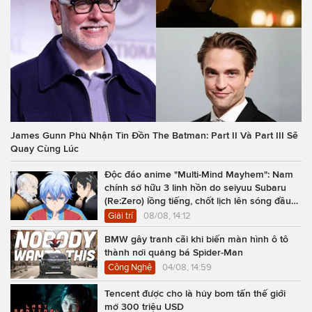
James Gunn Phủ Nhận Tin Đồn The Batman: Part II Và Part III Sẽ
Quay Cùng Lúc
Độc đáo anime "Multi-Mind Mayhem": Nam
chính sở hữu 3 linh hồn do seiyuu Subaru
(Re:Zero) lồng tiếng, chốt lịch lên sóng đầu
năm 2027
Giải trí
08/08, 14:12
BMW gây tranh cãi khi biến màn hình ô tô
thành nơi quảng bá Spider-Man
Công Nghệ
04/08, 14:59
Tencent được cho là hủy bom tấn thế giới
mở 300 triệu USD