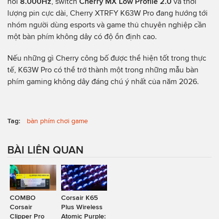
hồi
8.000Hz
, switch
Cherry MX Low Profile 2.0
và thời
lượng pin cực dài, Cherry XTRFY K63W Pro đang hướng tới
nhóm người dùng esports và game thủ chuyên nghiệp cần
một bàn phím không dây có độ ổn định cao.
Nếu những gì Cherry công bố được thể hiện tốt trong thực
tế, K63W Pro có thể trở thành một trong những mẫu bàn
phím gaming không dây đáng chú ý nhất của năm 2026.
Tag:
bàn phím chơi game
BÀI LIÊN QUAN
COMBO
Corsair K65
Corsair
Plus Wireless
Clipper Pro
Atomic Purple: