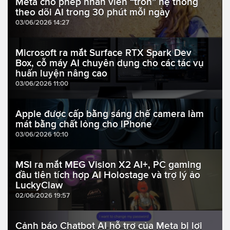
Meta cho phép nhân viên “trốn” hệ thống
theo dõi AI trong 30 phút mỗi ngày
03/06/2026 14:27
Microsoft ra mắt Surface RTX Spark Dev
Box, cỗ máy AI chuyên dụng cho các tác vụ
huấn luyện nâng cao
03/06/2026 11:00
Apple được cấp bằng sáng chế camera làm
mát bằng chất lỏng cho iPhone
03/06/2026 10:10
MSI ra mắt MEG Vision X2 AI+, PC gaming
đầu tiên tích hợp AI Holostage và trợ lý ảo
LuckyClaw
02/06/2026 19:57
Cảnh báo Chatbot AI hỗ trợ của Meta bị lợi