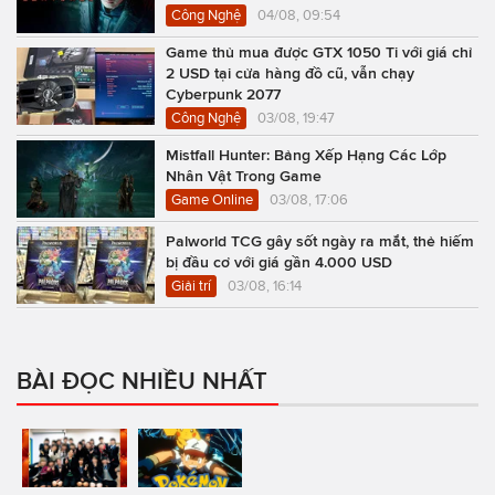
Công Nghệ
04/08, 09:54
Game thủ mua được GTX 1050 Ti với giá chỉ
2 USD tại cửa hàng đồ cũ, vẫn chạy
Cyberpunk 2077
Công Nghệ
03/08, 19:47
Mistfall Hunter: Bảng Xếp Hạng Các Lớp
Nhân Vật Trong Game
Game Online
03/08, 17:06
Palworld TCG gây sốt ngày ra mắt, thẻ hiếm
bị đầu cơ với giá gần 4.000 USD
Giải trí
03/08, 16:14
BÀI ĐỌC NHIỀU NHẤT