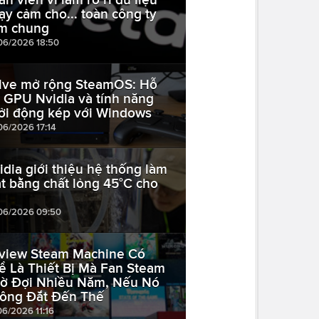
ạy cảm cho... toàn công ty
m chung
06/2026 18:50
lve mở rộng SteamOS: Hỗ
ợ GPU Nvidia và tính năng
ởi động kép với Windows
06/2026 17:14
idia giới thiệu hệ thống làm
t bằng chất lỏng 45°C cho
06/2026 09:50
view Steam Machine Có
ể Là Thiết Bị Mà Fan Steam
ờ Đợi Nhiều Năm, Nếu Nó
ông Đắt Đến Thế
06/2026 11:16