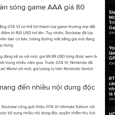
làn sóng game AAA giá 80
St
Mở
Tr
rằng GTA VI có thể trở thành tựa game thương mại đắt
Ga
i điểm từ 100 USD trở lên. Tuy nhiên, Rockstar đã lựa
23/
iên bản cơ bản, tương đương mặt bằng giá mới đang
áp dụng.
Yo
là
ng đáng kể so với mức giá 69,99 USD từng được xem là
GP
AA trong nhiều năm qua. Trước GTA VI, Nintendo đã
23/
Kart World với mức giá tương tự trên Nintendo Switch
RT
cà
 mang đến nhiều nội dung độc
nh
là
22/
Rockstar cũng giới thiệu GTA VI Ultimate Edition với
được bổ sung nhiều nội dung độc quyền nhằm thu hút
HD