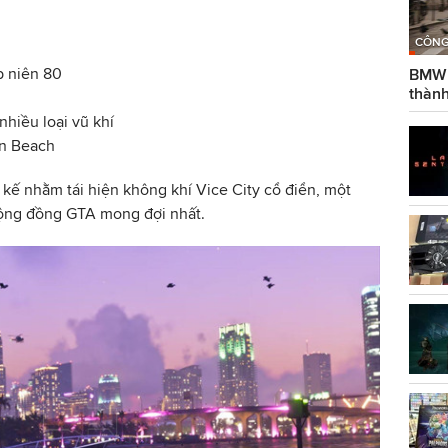
CÔNG
p niên 80
BMW g
thành
nhiều loại vũ khí
an Beach
kế nhằm tái hiện không khí Vice City cổ điển, một
ộng đồng GTA mong đợi nhất.