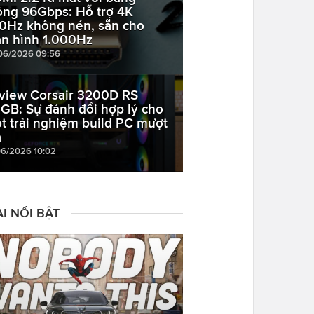
ông 96Gbps: Hỗ trợ 4K
0Hz không nén, sẵn cho
n hình 1.000Hz
06/2026 09:56
view Corsair 3200D RS
GB: Sự đánh đổi hợp lý cho
t trải nghiệm build PC mượt
à
06/2026 10:02
I NỔI BẬT