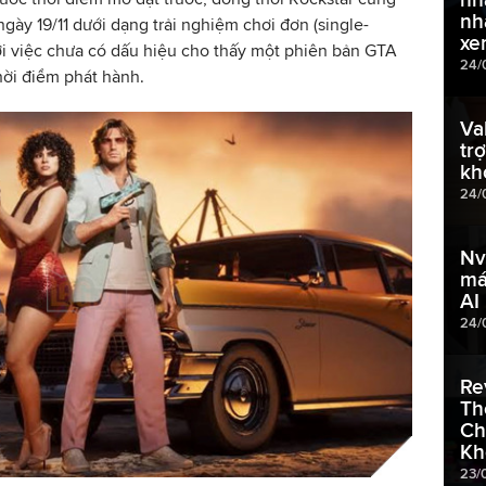
nh
gày 19/11 dưới dạng trải nghiệm chơi đơn (single-
xe
ới việc chưa có dấu hiệu cho thấy một phiên bản GTA
24/
hời điểm phát hành.
Va
tr
kh
24/
Nv
má
AI
24/
Re
Th
Ch
Kh
23/