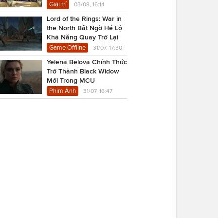
USD
Giải trí
03/08, 16:14
Lord of the Rings: War in
the North Bất Ngờ Hé Lộ
Khả Năng Quay Trở Lại
Game Offline
31/07, 17:30
Yelena Belova Chính Thức
Trở Thành Black Widow
Mới Trong MCU
Phim Ảnh
31/07, 16:47