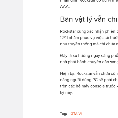
nhận định Rockstar có đủ vị th
AAA.
Bản vật lý vẫn ch
Rockstar cũng xác nhận phiên b
12/11 nhằm phục vụ việc tải trư
như truyền thống mà chỉ chứa m
Đây là xu hướng ngày càng phổ
nhà phát hành chuyển dần sang 
Hiện tại, Rockstar vẫn chưa cô
năng người dùng PC sẽ phải chờ
trên các hệ máy console trước 
kỷ này.
Tag:
GTA VI