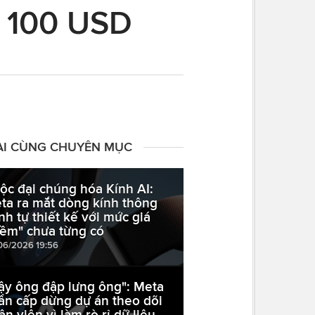
ới 100 USD
ÀI CÙNG CHUYÊN MỤC
ộc đại chúng hóa Kính AI:
ta ra mắt dòng kính thông
nh tự thiết kế với mức giá
ềm" chưa từng có
06/2026 19:56
ậy ông đập lưng ông": Meta
ẩn cấp dừng dự án theo dõi
ân viên vì làm rò rỉ dữ liệu