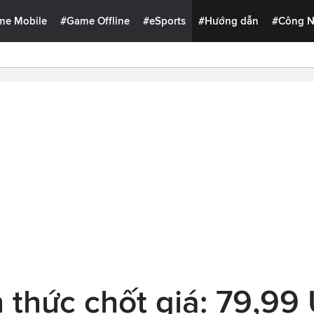
me Mobile
#Game Offline
#eSports
#Hướng dẫn
#Công 
 thức chốt giá: 79,9