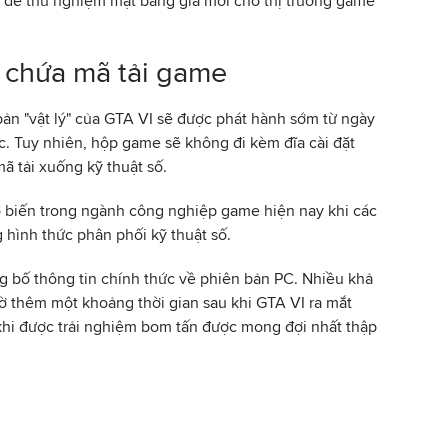
ế để thử nghiệm mặt bằng giá mới cho thị trường game
ỉ chứa mã tải game
ản "vật lý" của GTA VI sẽ được phát hành sớm từ ngày
ớc. Tuy nhiên, hộp game sẽ không đi kèm đĩa cài đặt
ã tải xuống kỹ thuật số.
 biến trong ngành công nghiệp game hiện nay khi các
hình thức phân phối kỹ thuật số.
ng bố thông tin chính thức về phiên bản PC. Nhiều khả
 thêm một khoảng thời gian sau khi GTA VI ra mắt
khi được trải nghiệm bom tấn được mong đợi nhất thập