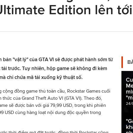
Ultimate Edition lên t
 bản "vật lý" của GTA VI sẽ được phát hành sớm từ
B
 tải trước. Tuy nhiên, hộp game sẽ không đi kèm
mà chỉ chứa mã tải xuống kỹ thuật số.
Cu
Me
g cộng đồng game thủ toàn cầu, Rockstar Games cuối
mi
"m
 thức của Grand Theft Auto VI (GTA VI). Theo đó,
24/
ame sẽ được bán với giá 79,99 USD, trong khi phiên
,99 USD cùng hàng loạt nội dung độc quyền trong
"G
kh
nh
ước thời điểm mở đặt trước, đồng thời Rockstar cũng