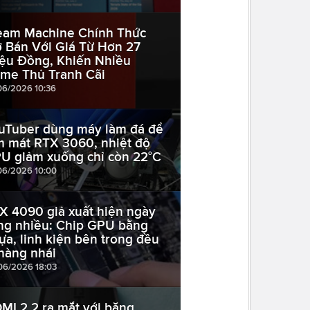
eam Machine Chính Thức
 Bán Với Giá Từ Hơn 27
iệu Đồng, Khiến Nhiều
me Thủ Tranh Cãi
06/2026 10:36
uTuber dùng máy làm đá để
m mát RTX 3060, nhiệt độ
U giảm xuống chỉ còn 22°C
06/2026 10:00
X 4090 giả xuất hiện ngày
ng nhiều: Chip GPU bằng
ựa, linh kiện bên trong đều
 hàng nhái
06/2026 18:03
MI 2.2 ra mắt với băng