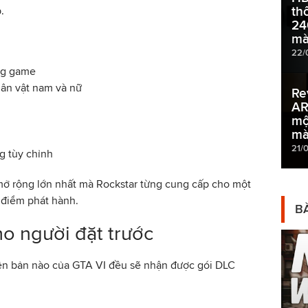
th
.
24
mà
22/
ng game
hân vật nam và nữ
Re
AR
mộ
m
21/
g tùy chỉnh
mở rộng lớn nhất mà Rockstar từng cung cấp cho một
i điểm phát hành.
BÀ
o người đặt trước
iên bản nào của GTA VI đều sẽ nhận được gói DLC