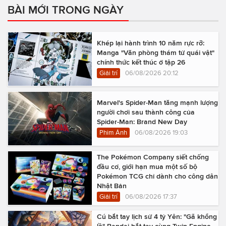
BÀI MỚI TRONG NGÀY
Khép lại hành trình 10 năm rực rỡ:
Manga "Văn phòng thám tử quái vật"
chính thức kết thúc ở tập 26
Giải trí
06/08/2026 20:12
Marvel's Spider-Man tăng mạnh lượng
người chơi sau thành công của
Spider-Man: Brand New Day
Phim Ảnh
06/08/2026 19:03
The Pokémon Company siết chống
đầu cơ, giới hạn mua một số bộ
Pokémon TCG chỉ dành cho công dân
Nhật Bản
Giải trí
06/08/2026 17:37
Cú bắt tay lịch sử 4 tỷ Yên: "Gã khổng