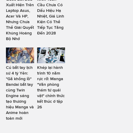
Xuất Hiện Trên
Cầu Chưa Có
Laptop Asus,
Dấu Hiệu Hạ
Acer Và HP,
Nhiệt, Giá Linh
Nhưng Chưa
Kiện Có Thể
Thể Giải Quyết
Tiếp Tục Tăng
Khủng Hoảng
Đến 2028
Bộ Nhớ
Cú bắt tay lịch
Khép lại hành
sử 4 tỷ Yên:
trình 10 năm
"Gã khổng lồ"
rực rỡ: Manga
Bandai bắt tay
"Văn phòng
cùng Twin
thám tử quái
Engine sáng
vật" chính thức
tạo thương
kết thúc ở tập
hiệu Manga và
26
Anime hoàn
toàn mới