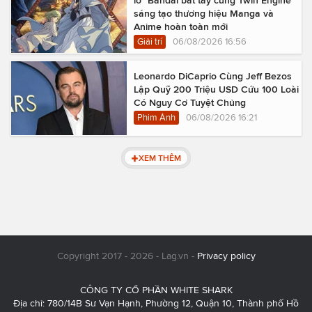
lồ" Bandai bắt tay cùng Twin Engine
sáng tạo thương hiệu Manga và
Anime hoàn toàn mới
Giải trí
06/08/2026 16:56
Leonardo DiCaprio Cùng Jeff Bezos
Lập Quỹ 200 Triệu USD Cứu 100 Loài
Có Nguy Cơ Tuyệt Chủng
Phim Ảnh
06/08/2026 16:21
XEM THÊM
Copyright 2017 - 2026 - Lag.vn -
Privacy policy
CÔNG TY CỔ PHẦN WHITE SHARK
Địa chỉ: 780/14B Sư Vạn Hạnh, Phường 12, Quận 10, Thành phố Hồ