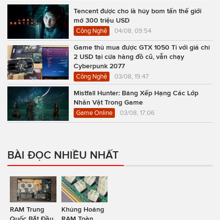
Tencent được cho là hủy bom tấn thế giới
mở 300 triệu USD
Công Nghệ
04/08, 09:54
Game thủ mua được GTX 1050 Ti với giá chỉ
2 USD tại cửa hàng đồ cũ, vẫn chạy
Cyberpunk 2077
Công Nghệ
03/08, 19:47
Mistfall Hunter: Bảng Xếp Hạng Các Lớp
Nhân Vật Trong Game
Game Online
03/08, 17:06
BÀI ĐỌC NHIỀU NHẤT
RAM Trung
Khủng Hoảng
Quốc Bắt Đầu
RAM Toàn