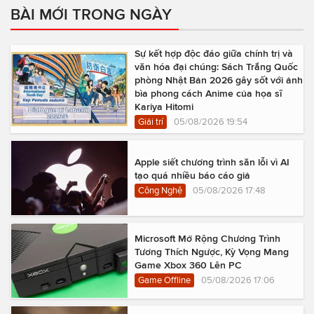
BÀI MỚI TRONG NGÀY
Sự kết hợp độc đáo giữa chính trị và
văn hóa đại chúng: Sách Trắng Quốc
phòng Nhật Bản 2026 gây sốt với ảnh
bìa phong cách Anime của họa sĩ
Kariya Hitomi
Giải trí
05/08/2026 19:54
Apple siết chương trình săn lỗi vì AI
tạo quá nhiều báo cáo giả
Công Nghệ
05/08/2026 17:48
Microsoft Mở Rộng Chương Trình
Tương Thích Ngược, Kỳ Vọng Mang
Game Xbox 360 Lên PC
Game Offline
05/08/2026 17:06