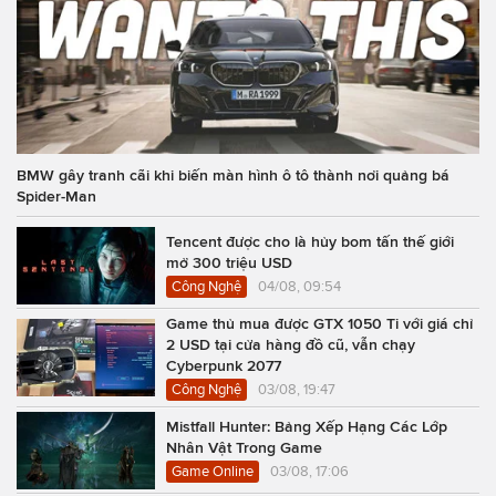
BMW gây tranh cãi khi biến màn hình ô tô thành nơi quảng bá
Spider-Man
Tencent được cho là hủy bom tấn thế giới
mở 300 triệu USD
Công Nghệ
04/08, 09:54
Game thủ mua được GTX 1050 Ti với giá chỉ
2 USD tại cửa hàng đồ cũ, vẫn chạy
Cyberpunk 2077
Công Nghệ
03/08, 19:47
Mistfall Hunter: Bảng Xếp Hạng Các Lớp
Nhân Vật Trong Game
Game Online
03/08, 17:06