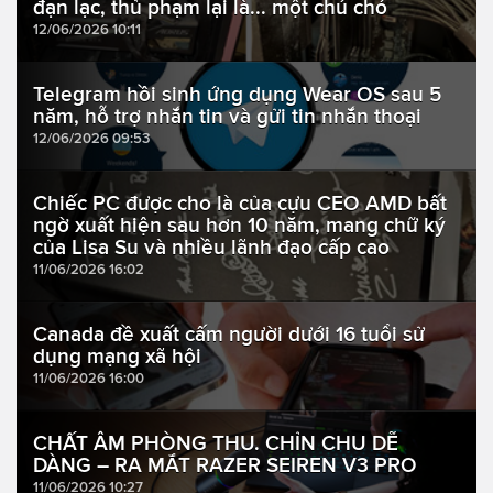
đạn lạc, thủ phạm lại là... một chú chó
12/06/2026 10:11
Telegram hồi sinh ứng dụng Wear OS sau 5
năm, hỗ trợ nhắn tin và gửi tin nhắn thoại
12/06/2026 09:53
Chiếc PC được cho là của cựu CEO AMD bất
ngờ xuất hiện sau hơn 10 năm, mang chữ ký
của Lisa Su và nhiều lãnh đạo cấp cao
11/06/2026 16:02
Canada đề xuất cấm người dưới 16 tuổi sử
dụng mạng xã hội
11/06/2026 16:00
CHẤT ÂM PHÒNG THU. CHỈN CHU DỄ
DÀNG – RA MẮT RAZER SEIREN V3 PRO
11/06/2026 10:27