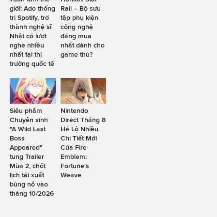
giới: Ado thống
Rail – Bộ sưu
trị Spotify, trở
tập phụ kiện
thành nghệ sĩ
công nghệ
Nhật có lượt
đáng mua
nghe nhiều
nhất dành cho
nhất tại thị
game thủ?
trường quốc tế
Siêu phẩm
Nintendo
Chuyển sinh
Direct Tháng 8
"A Wild Last
Hé Lộ Nhiều
Boss
Chi Tiết Mới
Appeared"
Của Fire
tung Trailer
Emblem:
Mùa 2, chốt
Fortune's
lịch tái xuất
Weave
bùng nổ vào
tháng 10/2026