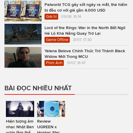
Palworld TCG gây sốt ngày ra mắt, thẻ hiếm
bị đầu cơ với giá gần 4.000 USD
Giải trí
03/08, 16:14
Lord of the Rings: War in the North Bất Ngờ
Hé Lộ Khả Năng Quay Trở Lại
Game Offline
31/07, 17:30
Yelena Belova Chính Thức Trở Thành Black
Widow Mới Trong MCU
Phim Ảnh
31/07, 16:47
BÀI ĐỌC NHIỀU NHẤT
Hiện tượng âm
Review
nhạc Nhật Bản
UGREEN x
vươn tầm thế
Honkai: Star