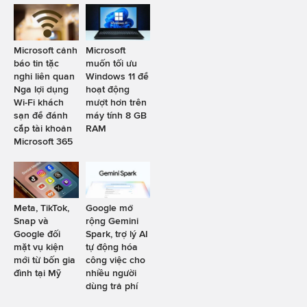
Microsoft cảnh
Microsoft
báo tin tặc
muốn tối ưu
nghi liên quan
Windows 11 để
Nga lợi dụng
hoạt động
Wi-Fi khách
mượt hơn trên
sạn để đánh
máy tính 8 GB
cắp tài khoản
RAM
Microsoft 365
Meta, TikTok,
Google mở
Snap và
rộng Gemini
Google đối
Spark, trợ lý AI
mặt vụ kiện
tự động hóa
mới từ bốn gia
công việc cho
đình tại Mỹ
nhiều người
dùng trả phí