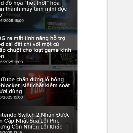
rd đồ họa “hết thời” hóa
ân thành máy tính mini độc
o
06/2025 18:00
G ra mắt tính năng hỗ trợ
d cài đặt chỉ với một cú
ấp chuột cho loạt game kinh
ển
06/2025 11:00
uTube chặn đứng lỗ hổng
-blocker, siết chặt kiểm soát
ười dùng
06/2025 15:00
ntendo Switch 2 Nhận Được
n Cập Nhật Sửa Lỗi Pin,
ưng Còn Nhiều Lỗi Khác
06/2025 12:16