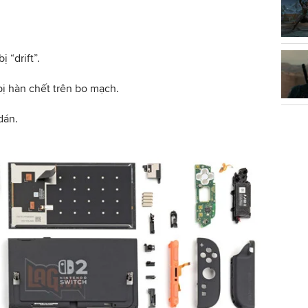
 “drift”.
bị hàn chết trên bo mạch.
dán.