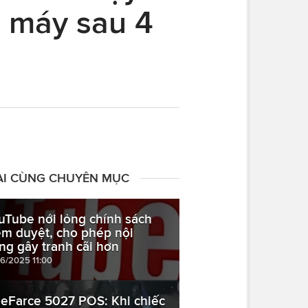
ệu máy sau 4
ÀI CÙNG CHUYÊN MỤC
uTube nới lỏng chính sách
ểm duyệt, cho phép nội
ng gây tranh cãi hơn
06/2025 11:00
eFarce 5027 POS: Khi chiếc