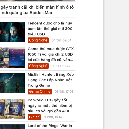
ây tranh cãi khi biến màn hình ô tô
 nơi quảng bá Spider-Man
Tencent được cho là hủy
bom tấn thế giới mở 300
triệu USD
Công Nghệ
04/08, 09:54
Game thủ mua được GTX
1050 Ti với giá chỉ 2 USD
tại cửa hàng đồ cũ, vẫn
chạy Cyberpunk 2077
Công Nghệ
03/08, 19:47
Mistfall Hunter: Bảng Xếp
Hạng Các Lớp Nhân Vật
Trong Game
Game Online
03/08, 17:06
Palworld TCG gây sốt
ngày ra mắt, thẻ hiếm bị
đầu cơ với giá gần 4.000
USD
Giải trí
03/08, 16:14
Lord of the Rings: War in