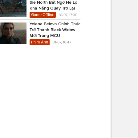
the North Bất Ngờ Hé Lộ
Khả Năng Quay Trở Lại
Game Offline
31/07, 17:30
Yelena Belova Chính Thức
Trở Thành Black Widow
Mới Trong MCU
Phim Ảnh
31/07, 16:47