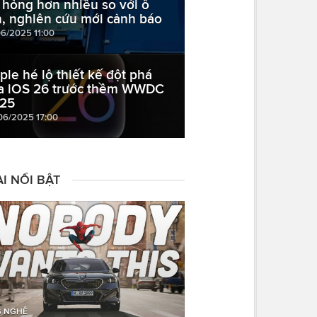
 hỏng hơn nhiều so với ổ
n, nghiên cứu mới cảnh báo
06/2025 11:00
ple hé lộ thiết kế đột phá
a iOS 26 trước thềm WWDC
25
06/2025 17:00
I NỔI BẬT
 NGHỆ