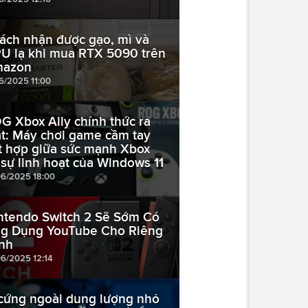
ách nhận được gạo, mì và
U lạ khi mua RTX 5090 trên
azon
06/2025 11:00
G Xbox Ally chính thức ra
t: Máy chơi game cầm tay
t hợp giữa sức mạnh Xbox
 sự linh hoạt của Windows 11
06/2025 18:00
ntendo Switch 2 Sẽ Sớm Có
g Dụng YouTube Cho Riêng
nh
06/2025 12:14
cứng ngoài dung lượng nhỏ