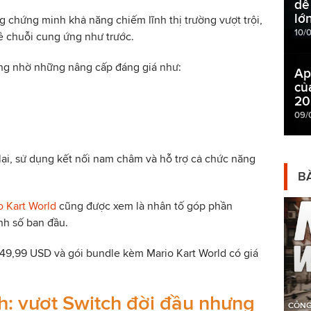
dễ
lớ
g chứng minh khả năng chiếm lĩnh thị trường vượt trội,
10/
về chuỗi cung ứng như trước.
ng nhờ những nâng cấp đáng giá như:
Ap
củ
20
09/
lại, sử dụng kết nối nam châm và hỗ trợ cả chức năng
BÀ
o Kart World
cũng được xem là nhân tố góp phần
h số ban đầu.
 449,99 USD và gói bundle kèm Mario Kart World có giá
nh: vượt Switch đời đầu nhưng
CÔNG