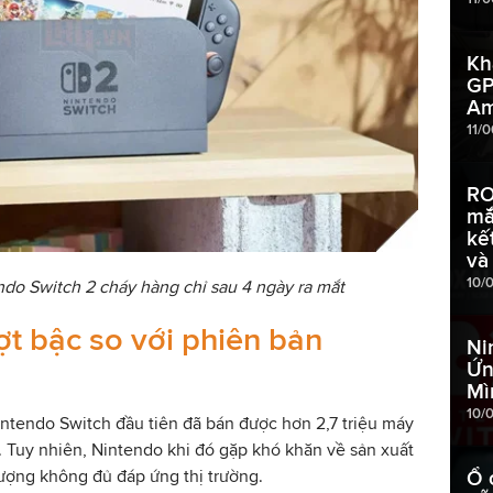
Kh
GP
Am
11/
RO
mắ
kế
và
10/
do Switch 2 cháy hàng chỉ sau 4 ngày ra mắt
ợt bậc so với phiên bản
Ni
Ứn
Mì
10/
intendo Switch đầu tiên đã bán được hơn 2,7 triệu máy
 Tuy nhiên, Nintendo khi đó gặp khó khăn về sản xuất
ượng không đủ đáp ứng thị trường.
Ổ 