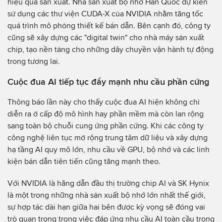
hiệu quả sản xuất. Nhà sản xuất bộ nhớ Hàn Quốc dự kiến
sử dụng các thư viện CUDA-X của NVIDIA nhằm tăng tốc
quá trình mô phỏng thiết kế bán dẫn. Bên cạnh đó, công ty
cũng sẽ xây dựng các "digital twin" cho nhà máy sản xuất
chip, tạo nền tảng cho những dây chuyền vận hành tự động
trong tương lai.
Cuộc đua AI tiếp tục đẩy mạnh nhu cầu phần cứng
Thông báo lần này cho thấy cuộc đua AI hiện không chỉ
diễn ra ở cấp độ mô hình hay phần mềm mà còn lan rộng
sang toàn bộ chuỗi cung ứng phần cứng. Khi các công ty
công nghệ liên tục mở rộng trung tâm dữ liệu và xây dựng
hạ tầng AI quy mô lớn, nhu cầu về GPU, bộ nhớ và các linh
kiện bán dẫn tiên tiến cũng tăng mạnh theo.
Với NVIDIA là hãng dẫn đầu thị trường chip AI và SK Hynix
là một trong những nhà sản xuất bộ nhớ lớn nhất thế giới,
sự hợp tác dài hạn giữa hai bên được kỳ vọng sẽ đóng vai
trò quan trọng trong việc đáp ứng nhu cầu AI toàn cầu trong