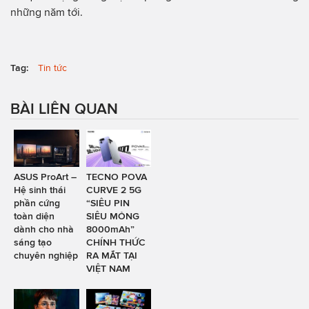
những năm tới.
Tag:
Tin tức
BÀI LIÊN QUAN
ASUS ProArt –
TECNO POVA
Hệ sinh thái
CURVE 2 5G
phần cứng
“SIÊU PIN
toàn diện
SIÊU MỎNG
dành cho nhà
8000mAh”
sáng tạo
CHÍNH THỨC
chuyên nghiệp
RA MẮT TẠI
VIỆT NAM