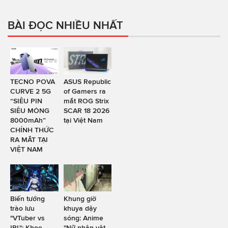
BÀI ĐỌC NHIỀU NHẤT
TECNO POVA
ASUS Republic
CURVE 2 5G
of Gamers ra
“SIÊU PIN
mắt ROG Strix
SIÊU MỎNG
SCAR 18 2026
8000mAh”
tại Việt Nam
CHÍNH THỨC
RA MẮT TẠI
VIỆT NAM
Biến tướng
Khung giờ
trào lưu
khuya dậy
"VTuber vs
sóng: Anime
IRL": Khoe
"Nữ nhân vật