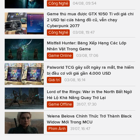
Công Nghệ
04/08, 09:54
Game thủ mua được GTX 1050 Ti với giá chỉ
2 USD tại cửa hàng đồ cũ, vẫn chạy
Cyberpunk 2077
Công Nghệ
03/08, 19:47
Mistfall Hunter: Bảng Xếp Hạng Các Lớp
Nhân Vật Trong Game
Game Online
03/08, 17:06
Palworld TCG gây sốt ngày ra mắt, thẻ hiếm
bị đầu cơ với giá gần 4.000 USD
Giải trí
03/08, 16:14
Lord of the Rings: War in the North Bất Ngờ
Hé Lộ Khả Năng Quay Trở Lại
Game Offline
31/07, 17:30
Yelena Belova Chính Thức Trở Thành Black
Widow Mới Trong MCU
Phim Ảnh
31/07, 16:47