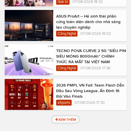
Giải trí
07/08/2026 18:32
ASUS ProArt – Hệ sinh thái phần
cứng toàn diện dành cho nhà sáng
tạo chuyên nghiệp
Công Nghệ
07/08/2026 18:02
TECNO POVA CURVE 2 5G “SIÊU PIN
SIÊU MỎNG 8000mAh” CHÍNH
THỨC RA MẮT TẠI VIỆT NAM
Công Nghệ
07/08/2026 17:38
2026 PMPL VN Fall: Team Flash Dẫn
Đầu Sau Vòng League, Ấn Định 16
Đội Vào Finals
eSports
07/08/2026 17:30
XEM THÊM