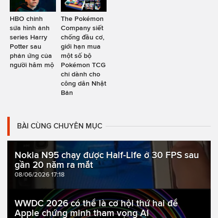
HBO chỉnh
The Pokémon
sửa hình ảnh
Company siết
series Harry
chống đầu cơ,
Potter sau
giới hạn mua
phản ứng của
một số bộ
người hâm mộ
Pokémon TCG
chỉ dành cho
công dân Nhật
Bản
BÀI CÙNG CHUYÊN MỤC
Nokia N95 chạy được Half-Life ở 30 FPS sau
gần 20 năm ra mắt
08/06/2026 17:18
WWDC 2026 có thể là cơ hội thứ hai để
Apple chứng minh tham vọng AI