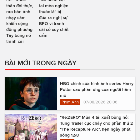
thân đời thực,
tai mèo nghiện
rao bán ảnh
thuốc lá" bị
nhạy cảm
đưa ra nghị sự
khiến cộng
BPO vì tranh
đồng phương
cãi cổ xuy chất
Tây bùng nổ
cấm
tranh cãi
BÀI MỚI TRONG NGÀY
HBO chỉnh sửa hình ảnh series Harry
Potter sau phản ứng của người hâm
mộ
Phim Ảnh
07/08/2026 20:06
"Re:ZERO" Mùa 4 tái xuất bùng nổ:
Tung Trailer cực cháy cho phần thứ 2
"The Recapture Arc", hẹn ngày phát
sóng 12/8