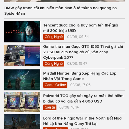
BMW gây tranh cãi khi biến màn hình ô tô thành nơi quảng bá
Spider-Man
Tencent được cho là hủy bom tấn thế giới
mở 300 triệu USD
Công Nghệ
04/08, 09:54
Game thủ mua được GTX 1050 Ti với giá chỉ
2 USD tại cửa hàng đồ cũ, vẫn chạy
Cyberpunk 2077
Công Nghệ
03/08, 19:47
Mistfall Hunter: Bảng Xếp Hạng Các Lớp
Nhân Vật Trong Game
Game Online
03/08, 17:06
Palworld TCG gây sốt ngày ra mắt, thẻ hiếm
bị đầu cơ với giá gần 4.000 USD
Giải trí
03/08, 16:14
Lord of the Rings: War in the North Bất Ngờ
Hé Lộ Khả Năng Quay Trở Lại