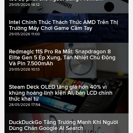
29/05/2026 14:12
Intel Chính Thức Thách Thức AMD Trên Thị
Trường Máy Chơi Game Cầm Tay
29/05/2026 11:00
Redmagic 11S Pro Ra Mắt: Snapdragon 8
Elite Gen 5 Ép Xung, Tản Nhiệt Chủ Động
Và Pin 7.500mAh
29/05/2026 10:13
Steam Deck OLED tăng giá hơn 40% vì
khủng hoảng linh kiện AI, bản LCD chính
thức khai tử
28/05/2026 17:54
DuckDuckGo Tăng Trưởng Mạnh Khi Người
Dùng Chán Google AI Search