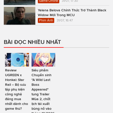
Game Offline
31/07, 17:30
Yelena Belova Chính Thức Trở Thành Black
Widow Mới Trong MCU
Phim Ảnh
31/07, 16:47
BÀI ĐỌC NHIỀU NHẤT
Review
Siêu phẩm
UGREEN x
Chuyển sinh
Honkai: Star
"A Wild Last
Rail – Bộ sưu
Boss
tập phụ kiện
Appeared"
công nghệ
tung Trailer
đáng mua
Mùa 2, chốt
nhất dành cho
lịch tái xuất
game thủ?
bùng nổ vào