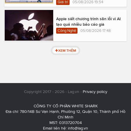
Giải trí
05/08/2026 19:54
Apple siết chương trình săn lỗi vì AI
tạo quá nhiều báo cáo giả
Công Nghệ
05/08/2026 17:48
XEM THÊM
Copyright 2017 - 2026 - Lag.vn -
Privacy policy
CÔNG TY CỔ PHẦN WHITE SHARK
Địa chỉ: 780/14B Sư Vạn Hạnh, Phường 12, Quận 10, Thành phố Hồ
Chí Minh
MST: 0313720704
Email liên hệ:
info@lag.vn