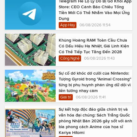
Telegram Hé Lộ Lý Do Bị Gỡ Khỏi App
Store: CEO Cảnh Báo Chiêu Tống
Tiền Mới Có Thể Nhắm Vào Mọi Ứng
Dụng
App Hay
06/08/2026 11:54
Khủng Hoảng RAM Toàn Cầu Chưa
Có Dấu Hiệu Hạ Nhiệt, Giá Linh Kiện
Có Thể Tiếp Tục Tăng Đến 2028
Công Nghệ
06/08/2026 11:43
Sự cố dở khóc dở cười của Nintendo:
Tượng Gyroid trong "Animal Crossing"
từng bị phụ huynh phản ứng dữ dội vì
liên tưởng nhạy cảm
Giải trí
06/08/2026 11:41
Sự kết hợp độc đáo giữa chính trị và
văn hóa đại chúng: Sách Trắng Quốc
phòng Nhật Bản 2026 gây sốt với ảnh
bìa phong cách Anime của họa sĩ
Kariya Hitomi