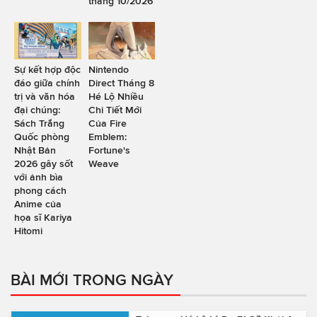
tháng 10/2026
Sự kết hợp độc
Nintendo
đáo giữa chính
Direct Tháng 8
trị và văn hóa
Hé Lộ Nhiều
đại chúng:
Chi Tiết Mới
Sách Trắng
Của Fire
Quốc phòng
Emblem:
Nhật Bản
Fortune's
2026 gây sốt
Weave
với ảnh bìa
phong cách
Anime của
họa sĩ Kariya
Hitomi
BÀI MỚI TRONG NGÀY