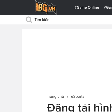
#Game Online
#Ga
Trang chủ
eSports
Đăng tải hìn