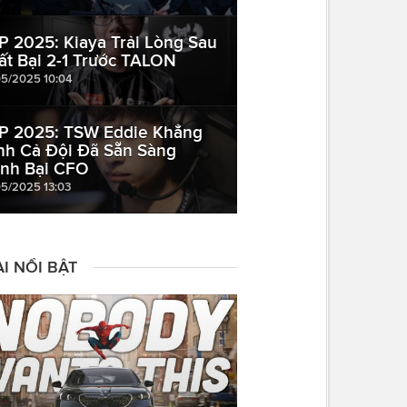
P 2025: Kiaya Trải Lòng Sau
ất Bại 2-1 Trước TALON
05/2025 10:04
P 2025: TSW Eddie Khẳng
nh Cả Đội Đã Sẵn Sàng
nh Bại CFO
05/2025 13:03
I NỔI BẬT