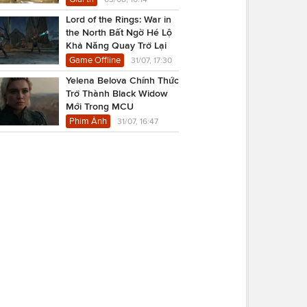
Lord of the Rings: War in
the North Bất Ngờ Hé Lộ
Khả Năng Quay Trở Lại
Game Offline
31/07, 17:30
Yelena Belova Chính Thức
Trở Thành Black Widow
Mới Trong MCU
Phim Ảnh
31/07, 16:47