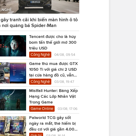
 NGHỆ
ây tranh cãi khi biến màn hình ô tô
 nơi quảng bá Spider-Man
Tencent được cho là hủy
bom tấn thế giới mở 300
triệu USD
Công Nghệ
04/08, 09:54
Game thủ mua được GTX
1050 Ti với giá chỉ 2 USD
tại cửa hàng đồ cũ, vẫn
chạy Cyberpunk 2077
Công Nghệ
03/08, 19:47
Mistfall Hunter: Bảng Xếp
Hạng Các Lớp Nhân Vật
Trong Game
Game Online
03/08, 17:06
Palworld TCG gây sốt
ngày ra mắt, thẻ hiếm bị
đầu cơ với giá gần 4.000
USD
Giải trí
03/08, 16:14