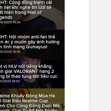
HT: Cộng đồng tranh cãi
h liệt khi nghe tin Uzi sẽ
ất hiện trong Hall of
gends
05/2025 18:26
HT: Hội nhóm anti-fan thể
ện ác ý muốn gây ảnh hưởng
n tính mạng Gumayusi
05/2025 10:35
t vị HLV nổi tiếng khẳng
nh giải VALORANT hạng 2
ng bị thao túng bởi tiêu cực
05/2025 18:03
alme Khuấy Động Mùa Hè
i Giải Đấu Realme Cup
nh Cho Cộng Đồng Đam Mê
ports, Quy Tụ 64 Đội Tuyển