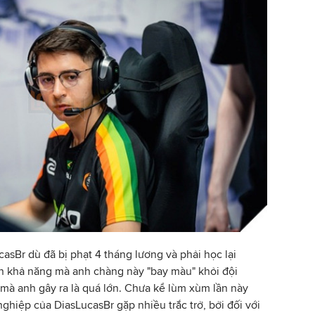
asBr dù đã bị phạt 4 tháng lương và phải học lại
ên khả năng mà anh chàng này "bay màu" khỏi đội
ại mà anh gây ra là quá lớn. Chưa kể lùm xùm lần này
ghiệp của DiasLucasBr gặp nhiều trắc trở, bởi đối với