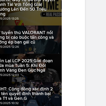
anh Tài Với Tổng Giải
ưởng Lên Đến 50 Triệu
ng
05/2025 13:25
 tuyển thủ VALORANT nổi
ếng bị cáo buộc tấn công và
ỡng ép bạn gái cũ
05/2025 12:26
ìn Lại LCP 2025 Giai đoạn
ữa mùa Tuần 5: Khi Đôi
nh Vàng Đen Gục Ngã
05/2025 12:03
HT: Cộng đồng xác định 2
i tên quyết định thành bại
a T1 và Gen.G
05/2025 10:32