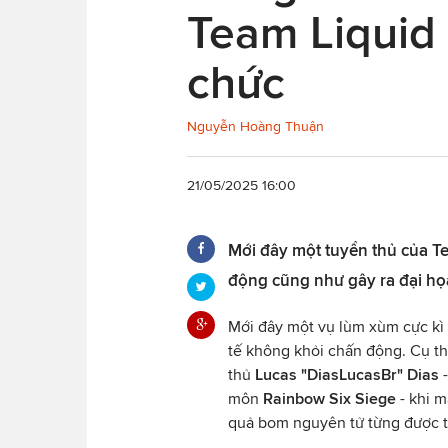
Team Liquid 
chức
Nguyễn Hoàng Thuận
21/05/2025 16:00
Mới đây một tuyển thủ của T
động cũng như gây ra đại họ
Mới đây một vụ lùm xùm cực kì
tế không khỏi chấn động. Cụ th
thủ
Lucas "DiasLucasBr" Dias
-
môn
Rainbow Six Siege
- khi m
quả bom nguyên tử từng được t