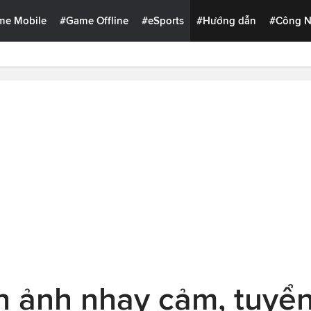
me Mobile
#Game Offline
#eSports
#Hướng dẫn
#Công 
h ảnh nhạy cảm, tuyển