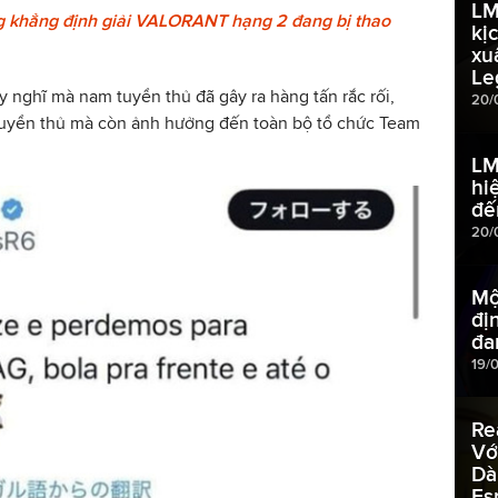
LM
ng khẳng định giải VALORANT hạng 2 đang bị thao
kịc
xu
Le
y nghĩ mà nam tuyển thủ đã gây ra hàng tấn rắc rối,
20/
tuyển thủ mà còn ảnh hưởng đến toàn bộ tổ chức Team
LM
hi
đế
20/
Mộ
đị
đa
19/
Re
Vớ
Dà
Es