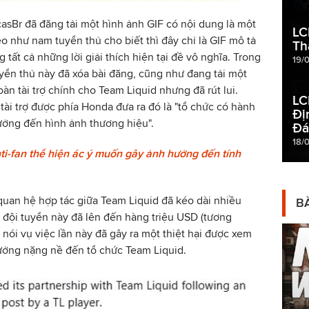
sBr đã đăng tải một hình ảnh GIF có nội dung là một
LC
 như nam tuyển thủ cho biết thì đây chỉ là GIF mô tả
Th
ất cả những lời giải thích hiện tại đề vô nghĩa. Trong
19/
yển thủ này đã xóa bài đăng, cũng như đang tải một
đoàn tài trợ chính cho Team Liquid nhưng đã rút lui.
LC
i trợ được phía Honda đưa ra đó là "tổ chức có hành
Đị
ưởng đến hình ảnh thương hiệu".
Đá
18/
i-fan thể hiện ác ý muốn gây ảnh hưởng đến tính
quan hệ hợp tác giữa Team Liquid đã kéo dài nhiều
BÀ
 đội tuyển này đã lên đến hàng triệu USD (tương
 nói vụ việc lần này đã gây ra một thiệt hại được xem
hưởng nặng nề đến tổ chức Team Liquid.