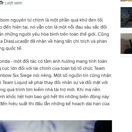
 bom nguyên tử chính là một phần quá khứ đen tối
o đến hiện tại, nó vẫn còn là một nỗi đau sâu sắc đối
lẫn những người yêu hòa bình trên toàn thế giới. Cũng
ủa DiasLucasBr đã nhận về hàng tấn chỉ trích và phản
ng quốc tế.
Honda - một đối tác có tầm ảnh hưởng mang tính toàn
 cực lớn đối với tài chính của toàn bộ tổ chức Team
nbow Six Siege nói riêng. Một số nguồn tin cũng nhận
hì Team Liquid sẽ phải thay đổi nhân sự và đối mặt với
ng quá trình tìm kiếm nhà tài trợ mới. Khi mà nền
nh khốc liệt hơn bao giờ hết thì những biến động này
 đến hiệu suất thi đấu lẫn những kế hoạch dài hạn của