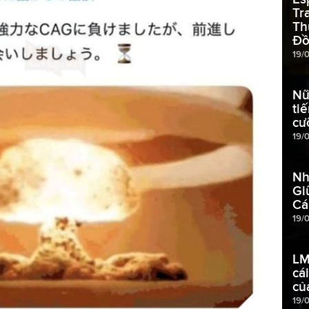
Tr
Th
Đồ
19/
Nữ
ti
cư
19/
Nh
Gi
Cá
19/
LM
cá
củ
19/