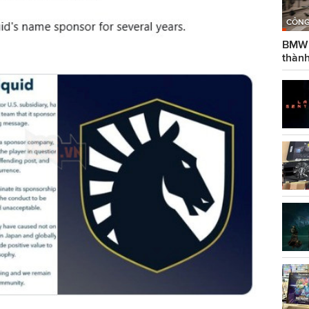
CÔNG
BMW g
thành