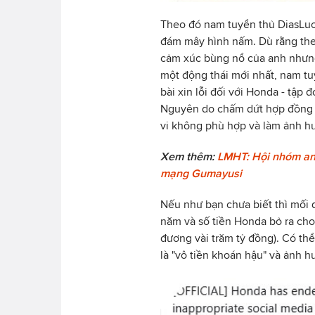
Theo đó nam tuyển thủ DiasLuca
đám mây hình nấm. Dù rằng theo
cảm xúc bùng nổ của anh nhưng t
một động thái mới nhất, nam tu
bài xin lỗi đối với Honda - tập 
Nguyên do chấm dứt hợp đồng tà
vi không phù hợp và làm ảnh h
Xem thêm:
LMHT: Hội nhóm ant
mạng Gumayusi
Nếu như bạn chưa biết thì mối 
năm và số tiền Honda bỏ ra cho
đương vài trăm tỷ đồng). Có thể
là "vô tiền khoán hậu" và ảnh 