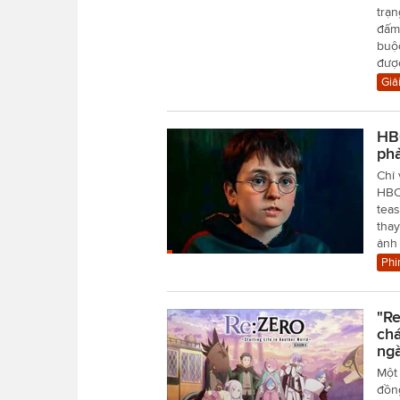
trạ
đấm 
buộ
được
Giải
HBO
ph
Chỉ 
HBO 
teas
tha
ảnh
Phi
"Re
chá
ngà
Một 
đồn