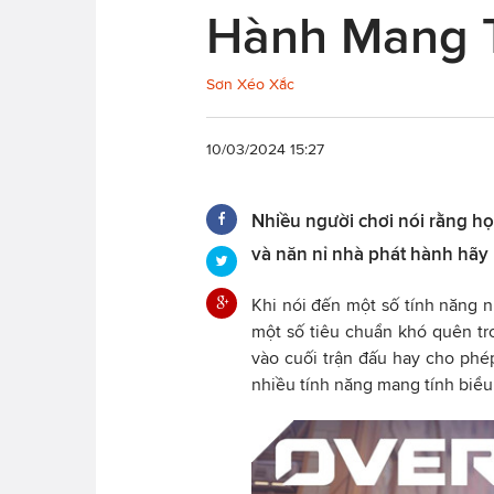
Hành Mang T
Sơn Xéo Xắc
10/03/2024 15:27
Nhiều người chơi nói rằng họ
và năn nỉ nhà phát hành hãy 
Khi nói đến một số tính năng n
một số tiêu chuẩn khó quên tr
vào cuối trận đấu hay cho phé
nhiều tính năng mang tính biể