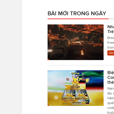
BÀI MỚI TRONG NGÀY
Nh
Tr
Brea
Free
tron
Gam
Biệ
Co
thẻ
Nạn 
lâu 
hâm 
quét
cướp
trườ