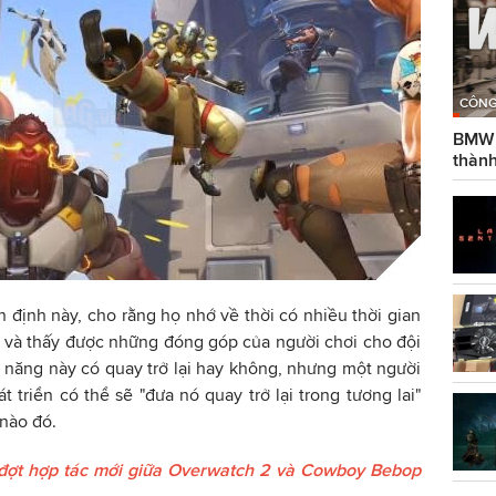
CÔNG
BMW g
thành
 định này, cho rằng họ nhớ về thời có nhiều thời gian
u và thấy được những đóng góp của người chơi cho đội
h năng này có quay trở lại hay không, nhưng một người
 triển có thể sẽ "đưa nó quay trở lại trong tương lai"
nào đó.
u đợt hợp tác mới giữa Overwatch 2 và Cowboy Bebop