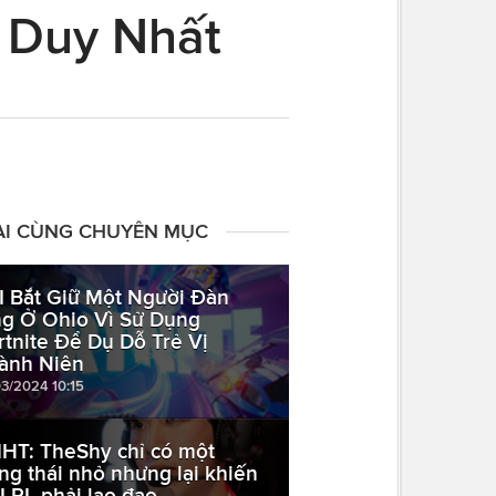
 Duy Nhất
ÀI CÙNG CHUYÊN MỤC
I Bắt Giữ Một Người Đàn
g Ở Ohio Vì Sử Dụng
rtnite Để Dụ Dỗ Trẻ Vị
ành Niên
03/2024 10:15
HT: TheShy chỉ có một
ng thái nhỏ nhưng lại khiến
 LPL phải lao đao