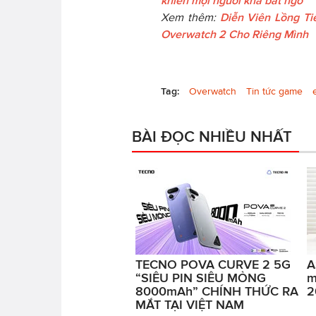
khiến mọi người khá bất ngờ
Xem thêm:
Diễn Viên Lồng Ti
Overwatch 2 Cho Riêng Mình
Tag:
Overwatch
Tin tức game
BÀI ĐỌC NHIỀU NHẤT
TECNO POVA CURVE 2 5G
A
“SIÊU PIN SIÊU MỎNG
m
8000mAh” CHÍNH THỨC RA
2
MẮT TẠI VIỆT NAM