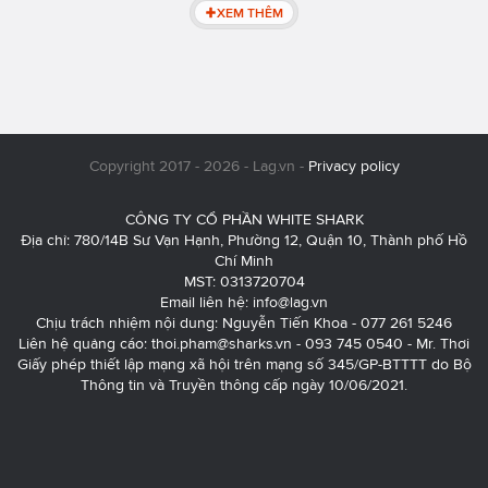
XEM THÊM
Copyright 2017 - 2026 - Lag.vn -
Privacy policy
CÔNG TY CỔ PHẦN WHITE SHARK
Địa chỉ: 780/14B Sư Vạn Hạnh, Phường 12, Quận 10, Thành phố Hồ
Chí Minh
MST: 0313720704
Email liên hệ:
info@lag.vn
Chịu trách nhiệm nội dung: Nguyễn Tiến Khoa - 077 261 5246
Liên hệ quảng cáo:
thoi.pham@sharks.vn
- 093 745 0540 - Mr. Thơi
Giấy phép thiết lập mạng xã hội trên mạng số 345/GP-BTTTT do Bộ
Thông tin và Truyền thông cấp ngày 10/06/2021.