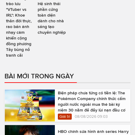
trào lưu
Hệ sinh thái
"VTuber vs
phần cứng
IRL": Khoe
toàn diện
thân đời thực,
dành cho nhà
rao bán ảnh
sáng tạo
nhạy cảm
chuyên nghiệp
khiến cộng
đồng phương
Tây bùng nổ
tranh cãi
BÀI MỚI TRONG NGÀY
Biện pháp chưa từng có tiền lệ: The
Pokémon Company chính thức cấm
người nước ngoài mua thẻ bài kỷ
niệm 30 năm để đẩy lùi nạn đầu cơ
Giải trí
08/08/2026 09:03
HBO chỉnh sửa hình ảnh series Harry