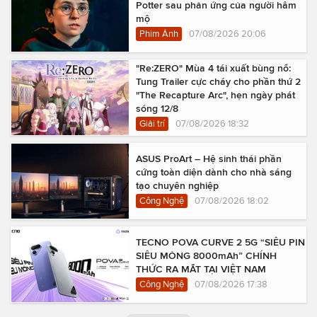
Potter sau phản ứng của người hâm
mộ
Phim Ảnh
07/08/2026 20:06
"Re:ZERO" Mùa 4 tái xuất bùng nổ:
Tung Trailer cực cháy cho phần thứ 2
"The Recapture Arc", hẹn ngày phát
sóng 12/8
Giải trí
07/08/2026 18:32
ASUS ProArt – Hệ sinh thái phần
cứng toàn diện dành cho nhà sáng
tạo chuyên nghiệp
Công Nghệ
07/08/2026 18:02
TECNO POVA CURVE 2 5G “SIÊU PIN
SIÊU MỎNG 8000mAh” CHÍNH
THỨC RA MẮT TẠI VIỆT NAM
Công Nghệ
07/08/2026 17:38