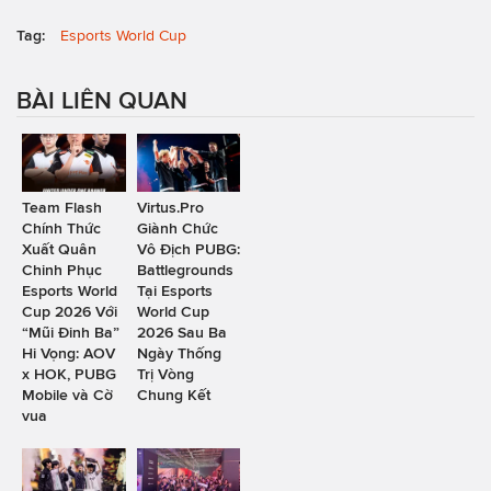
Tag:
Esports World Cup
BÀI LIÊN QUAN
Team Flash
Virtus.Pro
Chính Thức
Giành Chức
Xuất Quân
Vô Địch PUBG:
Chinh Phục
Battlegrounds
Esports World
Tại Esports
Cup 2026 Với
World Cup
“Mũi Đinh Ba”
2026 Sau Ba
Hi Vọng: AOV
Ngày Thống
x HOK, PUBG
Trị Vòng
Mobile và Cờ
Chung Kết
vua