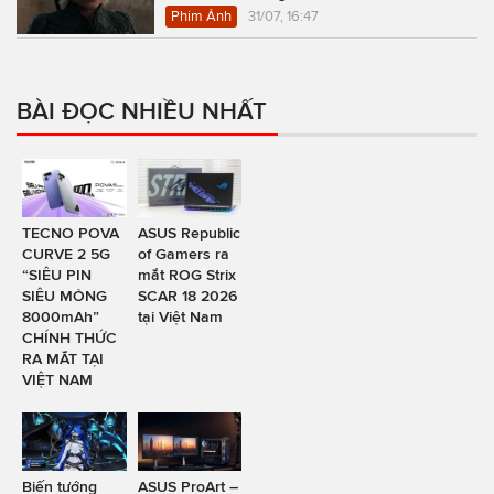
Phim Ảnh
31/07, 16:47
BÀI ĐỌC NHIỀU NHẤT
TECNO POVA
ASUS Republic
CURVE 2 5G
of Gamers ra
“SIÊU PIN
mắt ROG Strix
SIÊU MỎNG
SCAR 18 2026
8000mAh”
tại Việt Nam
CHÍNH THỨC
RA MẮT TẠI
VIỆT NAM
Biến tướng
ASUS ProArt –