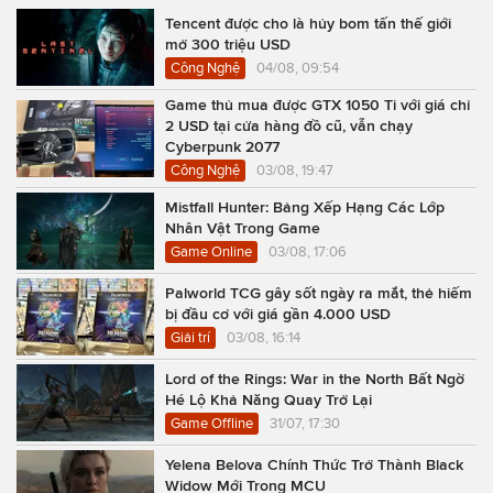
Tencent được cho là hủy bom tấn thế giới
mở 300 triệu USD
Công Nghệ
04/08, 09:54
Game thủ mua được GTX 1050 Ti với giá chỉ
2 USD tại cửa hàng đồ cũ, vẫn chạy
Cyberpunk 2077
Công Nghệ
03/08, 19:47
Mistfall Hunter: Bảng Xếp Hạng Các Lớp
Nhân Vật Trong Game
Game Online
03/08, 17:06
Palworld TCG gây sốt ngày ra mắt, thẻ hiếm
bị đầu cơ với giá gần 4.000 USD
Giải trí
03/08, 16:14
Lord of the Rings: War in the North Bất Ngờ
Hé Lộ Khả Năng Quay Trở Lại
Game Offline
31/07, 17:30
Yelena Belova Chính Thức Trở Thành Black
Widow Mới Trong MCU