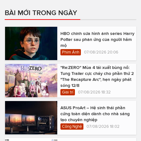
BÀI MỚI TRONG NGÀY
HBO chỉnh sửa hình ảnh series Harry
Potter sau phản ứng của người hâm
mộ
Phim Ảnh
07/08/2026 20:06
"Re:ZERO" Mùa 4 tái xuất bùng nổ:
Tung Trailer cực cháy cho phần thứ 2
"The Recapture Arc", hẹn ngày phát
sóng 12/8
Giải trí
07/08/2026 18:32
ASUS ProArt – Hệ sinh thái phần
cứng toàn diện dành cho nhà sáng
tạo chuyên nghiệp
Công Nghệ
07/08/2026 18:02