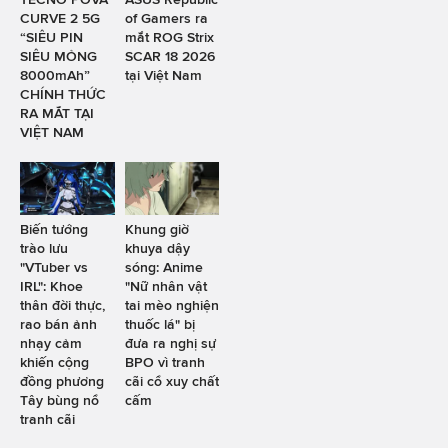
CURVE 2 5G
of Gamers ra
“SIÊU PIN
mắt ROG Strix
SIÊU MỎNG
SCAR 18 2026
8000mAh”
tại Việt Nam
CHÍNH THỨC
RA MẮT TẠI
VIỆT NAM
Biến tướng
Khung giờ
trào lưu
khuya dậy
"VTuber vs
sóng: Anime
IRL": Khoe
"Nữ nhân vật
thân đời thực,
tai mèo nghiện
rao bán ảnh
thuốc lá" bị
nhạy cảm
đưa ra nghị sự
khiến cộng
BPO vì tranh
đồng phương
cãi cổ xuy chất
Tây bùng nổ
cấm
tranh cãi