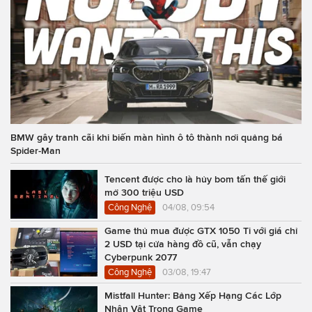
BMW gây tranh cãi khi biến màn hình ô tô thành nơi quảng bá
Spider-Man
Tencent được cho là hủy bom tấn thế giới
mở 300 triệu USD
Công Nghệ
04/08, 09:54
Game thủ mua được GTX 1050 Ti với giá chỉ
2 USD tại cửa hàng đồ cũ, vẫn chạy
Cyberpunk 2077
Công Nghệ
03/08, 19:47
Mistfall Hunter: Bảng Xếp Hạng Các Lớp
Nhân Vật Trong Game