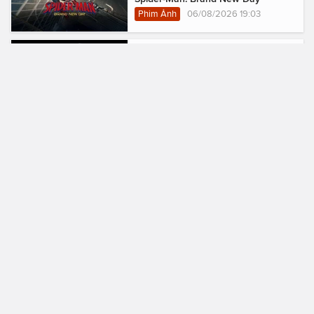
Phim Ảnh
06/08/2026 19:03
The Pokémon Company siết chống
đầu cơ, giới hạn mua một số bộ
Pokémon TCG chỉ dành cho công dân
Nhật Bản
Giải trí
06/08/2026 17:37
Cú bắt tay lịch sử 4 tỷ Yên: "Gã khổng
lồ" Bandai bắt tay cùng Twin Engine
sáng tạo thương hiệu Manga và
Anime hoàn toàn mới
Giải trí
06/08/2026 16:56
Leonardo DiCaprio Cùng Jeff Bezos
Lập Quỹ 200 Triệu USD Cứu 100 Loài
Có Nguy Cơ Tuyệt Chủng
Phim Ảnh
06/08/2026 16:21
BMW Gây Tranh Cãi Khi Phát Quảng
Cáo Spider-Man: Brand New Day