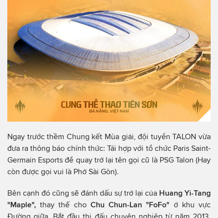
Ngay trước thềm Chung kết Mùa giải, đội tuyển TALON vừa
đưa ra thông báo chính thức: Tái hợp với tổ chức Paris Saint-
Germain Esports để quay trở lại tên gọi cũ là PSG Talon (Hay
còn được gọi vui là Phở Sài Gòn).
Bên cạnh đó cũng sẽ đánh dấu sự trở lại của
Huang Yi-Tang
"Maple",
thay thế cho
Chu Chun-Lan "FoFo"
ở khu vực
Đường giữa. Bắt đầu thi đấu chuyên nghiệp từ năm 2013,