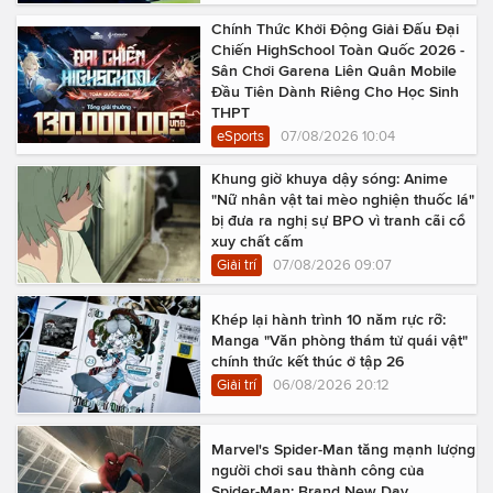
Chính Thức Khởi Động Giải Đấu Đại
Chiến HighSchool Toàn Quốc 2026 -
Sân Chơi Garena Liên Quân Mobile
Đầu Tiên Dành Riêng Cho Học Sinh
THPT
eSports
07/08/2026 10:04
Khung giờ khuya dậy sóng: Anime
"Nữ nhân vật tai mèo nghiện thuốc lá"
bị đưa ra nghị sự BPO vì tranh cãi cổ
xuy chất cấm
Giải trí
07/08/2026 09:07
Khép lại hành trình 10 năm rực rỡ:
Manga "Văn phòng thám tử quái vật"
chính thức kết thúc ở tập 26
Giải trí
06/08/2026 20:12
Marvel's Spider-Man tăng mạnh lượng
người chơi sau thành công của
Spider-Man: Brand New Day