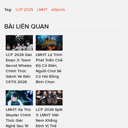
Tag:
LCP 2025
LMHT
eSports
BÀI LIÊN QUAN
LCP 2026 Giai
LMHT: Lộ Trình
Đoạn 3: Team
Phát Triển Chế
Secret Whales
Độ Cổ Điển,
Chính Thức
Người Chơi Sẽ
Giành Vé Đến
Có Hội Đồng
CKTG 2026
Bình Chọn
LMHT: Xạ Thủ
LCP 2026 Split
Slayder Chính
3: LMHT Việt
Thức Giải
Nam Khẳng
Nghệ Sau 10
Định Vị Thế