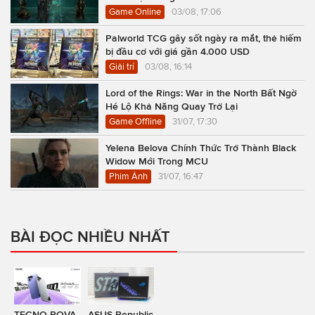
Game Online
03/08, 17:06
Palworld TCG gây sốt ngày ra mắt, thẻ hiếm
bị đầu cơ với giá gần 4.000 USD
Giải trí
03/08, 16:14
Lord of the Rings: War in the North Bất Ngờ
Hé Lộ Khả Năng Quay Trở Lại
Game Offline
31/07, 17:30
Yelena Belova Chính Thức Trở Thành Black
Widow Mới Trong MCU
Phim Ảnh
31/07, 16:47
BÀI ĐỌC NHIỀU NHẤT
TECNO POVA
ASUS Republic