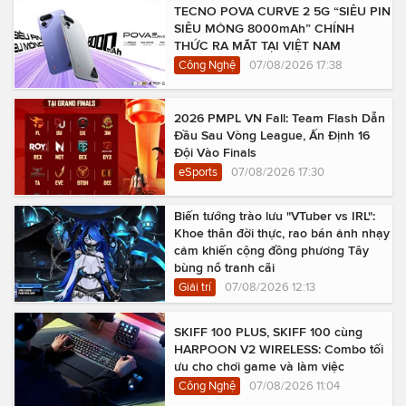
TECNO POVA CURVE 2 5G “SIÊU PIN
SIÊU MỎNG 8000mAh” CHÍNH
THỨC RA MẮT TẠI VIỆT NAM
Công Nghệ
07/08/2026 17:38
2026 PMPL VN Fall: Team Flash Dẫn
Đầu Sau Vòng League, Ấn Định 16
Đội Vào Finals
eSports
07/08/2026 17:30
Biến tướng trào lưu "VTuber vs IRL":
Khoe thân đời thực, rao bán ảnh nhạy
cảm khiến cộng đồng phương Tây
bùng nổ tranh cãi
Giải trí
07/08/2026 12:13
SKIFF 100 PLUS, SKIFF 100 cùng
HARPOON V2 WIRELESS: Combo tối
ưu cho chơi game và làm việc
Công Nghệ
07/08/2026 11:04