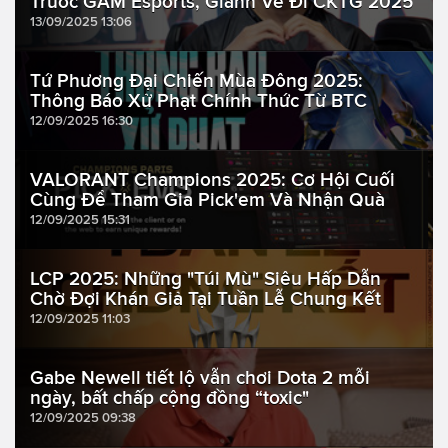
Trước GAM Esports, Giành Vé Đi CKTG 2025
13/09/2025 13:06
Tứ Phương Đại Chiến Mùa Đông 2025:
Thông Báo Xử Phạt Chính Thức Từ BTC
12/09/2025 16:30
VALORANT Champions 2025: Cơ Hội Cuối
Cùng Để Tham Gia Pick'em Và Nhận Quà
12/09/2025 15:31
LCP 2025: Những "Túi Mù" Siêu Hấp Dẫn
Chờ Đợi Khán Giả Tại Tuần Lễ Chung Kết
12/09/2025 11:03
Gabe Newell tiết lộ vẫn chơi Dota 2 mỗi
ngày, bất chấp cộng đồng “toxic"
12/09/2025 09:38