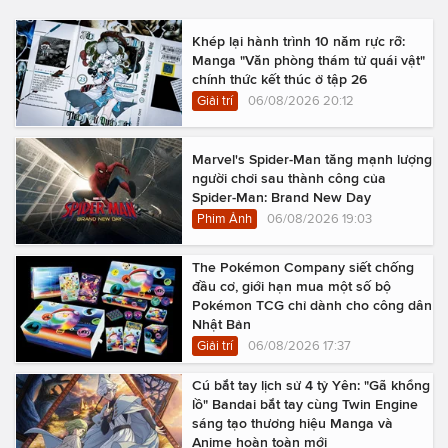
Khép lại hành trình 10 năm rực rỡ:
Manga "Văn phòng thám tử quái vật"
chính thức kết thúc ở tập 26
Giải trí
06/08/2026 20:12
Marvel's Spider-Man tăng mạnh lượng
người chơi sau thành công của
Spider-Man: Brand New Day
Phim Ảnh
06/08/2026 19:03
The Pokémon Company siết chống
đầu cơ, giới hạn mua một số bộ
Pokémon TCG chỉ dành cho công dân
Nhật Bản
Giải trí
06/08/2026 17:37
Cú bắt tay lịch sử 4 tỷ Yên: "Gã khổng
lồ" Bandai bắt tay cùng Twin Engine
sáng tạo thương hiệu Manga và
Anime hoàn toàn mới