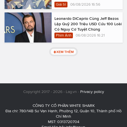
Giải trí
06/08/2026 16:56
Leonardo DiCaprio Cùng Jeff Bezos
Lập Quỹ 200 Triệu USD Cứu 100 Loài
Có Nguy Cơ Tuyệt Chủng
Phim Ảnh
06/08/2026 16:21
XEM THÊM
Copyright 2017 - 2026 - Lag.vn -
Privacy policy
CÔNG TY CỔ PHẦN WHITE SHARK
Địa chỉ: 780/14B Sư Vạn Hạnh, Phường 12, Quận 10, Thành phố Hồ
Chí Minh
MST: 0313720704