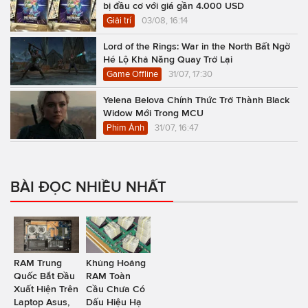
bị đầu cơ với giá gần 4.000 USD
Giải trí
03/08, 16:14
Lord of the Rings: War in the North Bất Ngờ
Hé Lộ Khả Năng Quay Trở Lại
Game Offline
31/07, 17:30
Yelena Belova Chính Thức Trở Thành Black
Widow Mới Trong MCU
Phim Ảnh
31/07, 16:47
BÀI ĐỌC NHIỀU NHẤT
RAM Trung
Khủng Hoảng
Quốc Bắt Đầu
RAM Toàn
Xuất Hiện Trên
Cầu Chưa Có
Laptop Asus,
Dấu Hiệu Hạ