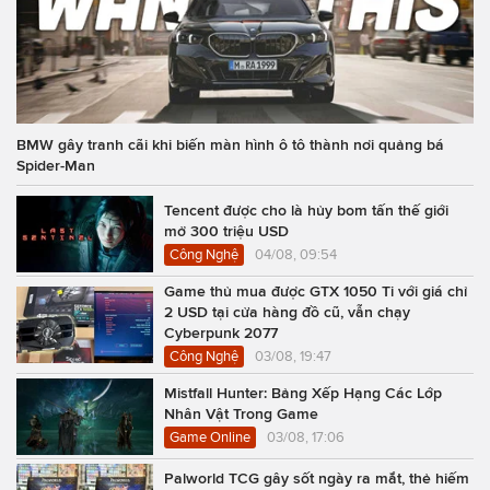
BMW gây tranh cãi khi biến màn hình ô tô thành nơi quảng bá
Spider-Man
Tencent được cho là hủy bom tấn thế giới
mở 300 triệu USD
Công Nghệ
04/08, 09:54
Game thủ mua được GTX 1050 Ti với giá chỉ
2 USD tại cửa hàng đồ cũ, vẫn chạy
Cyberpunk 2077
Công Nghệ
03/08, 19:47
Mistfall Hunter: Bảng Xếp Hạng Các Lớp
Nhân Vật Trong Game
Game Online
03/08, 17:06
Palworld TCG gây sốt ngày ra mắt, thẻ hiếm