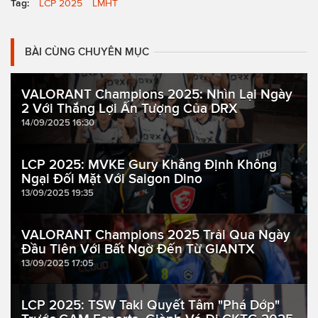
Tag:
LCP 2025
LMHT
BÀI CÙNG CHUYÊN MỤC
VALORANT Champions 2025: Nhìn Lại Ngày
2 Với Thắng Lợi Ấn Tượng Của DRX
14/09/2025 16:30
LCP 2025: MVKE Gury Khẳng Định Không
Ngại Đối Mặt Với Saigon Dino
13/09/2025 19:35
VALORANT Champions 2025 Trải Qua Ngày
Đầu Tiên Với Bất Ngờ Đến Từ GIANTX
13/09/2025 17:05
LCP 2025: TSW Taki Quyết Tâm "Phá Dớp"