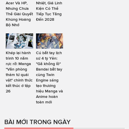
Acer Và HP,
Nhiệt, Giá Linh
Nhưng Chưa
Kiện Có Thể
Thể Giải Quyết
Tiếp Tục Tăng
Khủng Hoảng
Đến 2028
Bộ Nhớ
Khép lại hành
Cú bắt tay lịch
trình 10 năm
sử 4 tỷ Yên:
rực rỡ: Manga
"Gã khổng lồ"
"Văn phòng
Bandai bắt tay
thám tử quái
cùng Twin
vật" chính thức
Engine sáng
kết thúc ở tập
tạo thương
26
hiệu Manga và
Anime hoàn
toàn mới
BÀI MỚI TRONG NGÀY