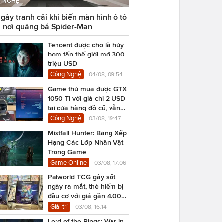
 NGHỆ
ây tranh cãi khi biến màn hình ô tô
 nơi quảng bá Spider-Man
Tencent được cho là hủy
bom tấn thế giới mở 300
triệu USD
Công Nghệ
04/08, 09:54
Game thủ mua được GTX
1050 Ti với giá chỉ 2 USD
tại cửa hàng đồ cũ, vẫn
chạy Cyberpunk 2077
Công Nghệ
03/08, 19:47
Mistfall Hunter: Bảng Xếp
Hạng Các Lớp Nhân Vật
Trong Game
Game Online
03/08, 17:06
Palworld TCG gây sốt
ngày ra mắt, thẻ hiếm bị
đầu cơ với giá gần 4.000
USD
Giải trí
03/08, 16:14
Lord of the Rings: War in