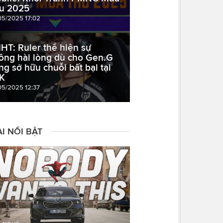
u 2025
05/2025 17:02
HT: Ruler thể hiện sự
ông hài lòng dù cho Gen.G
ng sở hữu chuỗi bất bại tại
K
05/2025 12:37
I NỔI BẬT