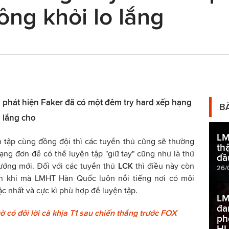
ông khỏi lo lắng
 phát hiện Faker đã có một đêm try hard xếp hạng
B
 lắng cho
LM
 tập cùng đồng đội thì các tuyển thủ cũng sẽ thường
th
ng đơn để có thể luyện tập "giữ tay" cũng như là thử
đầ
ướng mới. Đối với các tuyển thủ
LCK
thì điều này còn
26/
ơn khi mà LMHT Hàn Quốc luôn nổi tiếng nơi có môi
c nhất và cực kì phù hợp để luyện tập.
LM
đa
 có đôi lời cà khịa T1 sau chiến thắng trước FOX
ph
HL