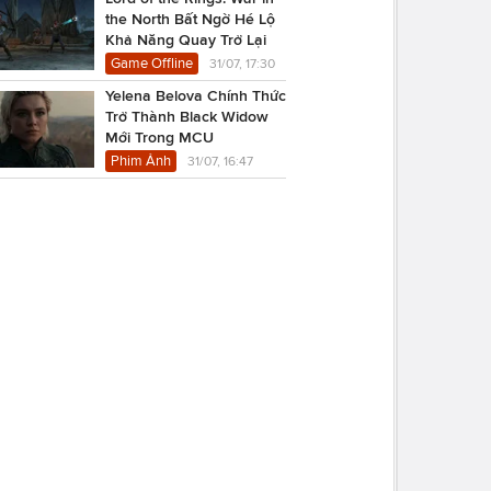
the North Bất Ngờ Hé Lộ
Khả Năng Quay Trở Lại
Game Offline
31/07, 17:30
Yelena Belova Chính Thức
Trở Thành Black Widow
Mới Trong MCU
Phim Ảnh
31/07, 16:47