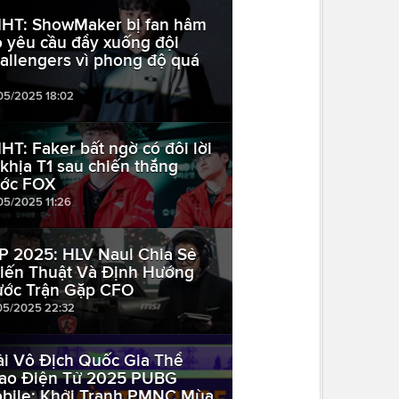
HT: ShowMaker bị fan hâm
 yêu cầu đẩy xuống đội
allengers vì phong độ quá
05/2025 18:02
HT: Faker bất ngờ có đôi lời
 khịa T1 sau chiến thắng
ước FOX
05/2025 11:26
P 2025: HLV Naul Chia Sẻ
iến Thuật Và Định Hướng
ước Trận Gặp CFO
05/2025 22:32
ải Vô Địch Quốc Gia Thể
ao Điện Tử 2025 PUBG
bile: Khởi Tranh PMNC Mùa