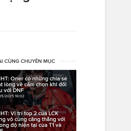
ÀI CÙNG CHUYÊN MỤC
HT: Oner có những chia sẻ
ật lòng về cấm chọn khi đối
u với DNF
05/2025 16:02
HT: Vị trí top 2 của LCK
ng vô cùng căng thẳng với
ong độ hiện tại của T1 và
E