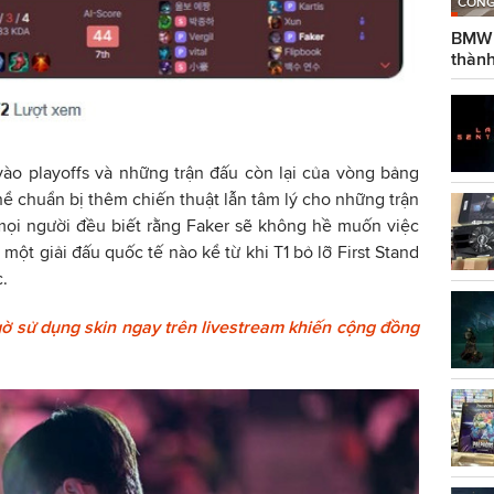
CÔNG
BMW g
thành
vào playoffs và những trận đấu còn lại của vòng bảng
thể chuẩn bị thêm chiến thuật lẫn tâm lý cho những trận
mọi người đều biết rằng Faker sẽ không hề muốn việc
 một giải đấu quốc tế nào kể từ khi T1 bỏ lỡ First Stand
.
ờ sử dụng skin ngay trên livestream khiến cộng đồng