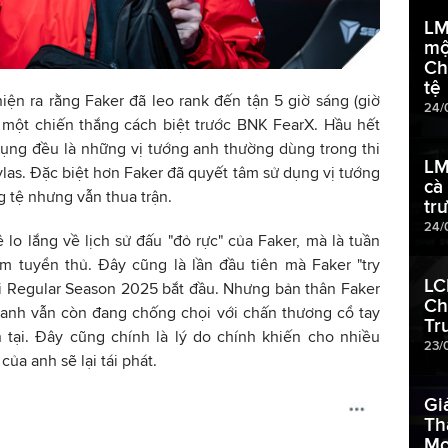
LM
mộ
Ch
tệ
ện ra rằng Faker đã leo rank đến tận 5 giờ sáng (giờ
24/
 một chiến thắng cách biệt trước BNK FearX. Hầu hết
ụng đều là những vị tướng anh thường dùng trong thi
LM
ylas. Đặc biệt hơn Faker đã quyết tâm sử dụng vị tướng
cà
 tệ nhưng vẫn thua trận.
tr
24/
o lắng về lịch sử đấu "đỏ rực" của Faker, mà là tuần
m tuyển thủ. Đây cũng là lần đầu tiên mà Faker "try
LC
hi Regular Season 2025 bắt đầu. Nhưng bản thân Faker
Ch
à anh vẫn còn đang chống chọi với chấn thương cổ tay
Tr
 tại. Đây cũng chính là lý do chính khiến cho nhiều
23/
ủa anh sẽ lại tái phát.
Gi
Th
Mo