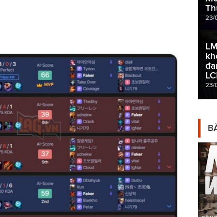
Th
23/
LM
kh
đa
LC
23/
BÀ