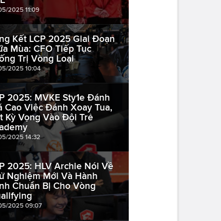
05/2025 11:09
ng Kết LCP 2025 Giai Đoạn
ữa Mùa: CFO Tiếp Tục
ống Trị Vòng Loại
05/2025 10:04
P 2025: MVKE Sty1e Đánh
á Cao Việc Đánh Xoay Tua,
t Kỳ Vọng Vào Đội Trẻ
ademy
05/2025 14:32
P 2025: HLV Archie Nói Về
ử Nghiệm Mới Và Hành
ình Chuẩn Bị Cho Vòng
alifying
05/2025 09:07