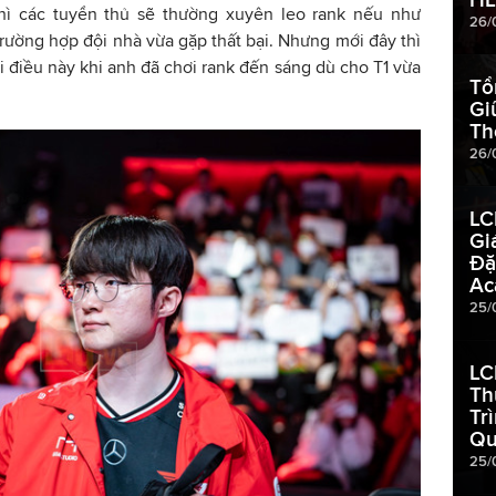
hì các tuyển thủ sẽ thường xuyên leo rank nếu như
26/
trường hợp đội nhà vừa gặp thất bại. Nhưng mới đây thì
i điều này khi anh đã chơi rank đến sáng dù cho T1 vừa
Tổ
Gi
Th
26/
LC
Gi
Đặ
Ac
25/
LC
Th
Tr
Qu
25/