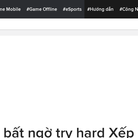
me Mobile
#Game Offline
#eSports
#Hướng dẫn
#Công 
 bất ngờ try hard Xếp