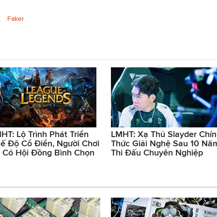
K
Faker
HT: Lộ Trình Phát Triển
LMHT: Xạ Thủ Slayder Chí
ế Độ Cổ Điển, Người Chơi
Thức Giải Nghệ Sau 10 Nă
 Có Hội Đồng Bình Chọn
Thi Đấu Chuyên Nghiệp