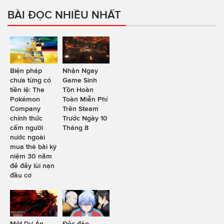
BÀI ĐỌC NHIỀU NHẤT
Biện pháp
Nhận Ngay
chưa từng có
Game Sinh
tiền lệ: The
Tồn Hoàn
Pokémon
Toàn Miễn Phí
Company
Trên Steam
chính thức
Trước Ngày 10
cấm người
Tháng 8
nước ngoài
mua thẻ bài kỷ
niệm 30 năm
để đẩy lùi nạn
đầu cơ
Một Dự Án
Độc đáo