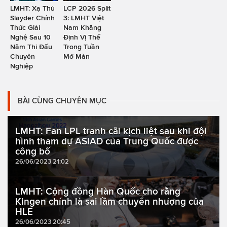
LMHT: Xạ Thủ
LCP 2026 Split
Slayder Chính
3: LMHT Việt
Thức Giải
Nam Khẳng
Nghệ Sau 10
Định Vị Thế
Năm Thi Đấu
Trong Tuần
Chuyên
Mở Màn
Nghiệp
BÀI CÙNG CHUYÊN MỤC
LMHT: Fan LPL tranh cãi kịch liệt sau khi đội
hình tham dự ASIAD của Trung Quốc được
công bố
26/06/2023 21:02
LMHT: Cộng đồng Hàn Quốc cho rằng
Kingen chính là sai lầm chuyển nhượng của
HLE
26/06/2023 20:45