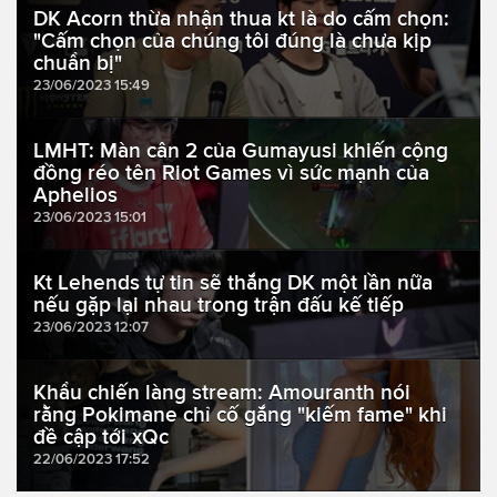
DK Acorn thừa nhận thua kt là do cấm chọn:
"Cấm chọn của chúng tôi đúng là chưa kịp
chuẩn bị"
23/06/2023 15:49
LMHT: Màn cân 2 của Gumayusi khiến cộng
đồng réo tên Riot Games vì sức mạnh của
Aphelios
23/06/2023 15:01
Kt Lehends tự tin sẽ thắng DK một lần nữa
nếu gặp lại nhau trong trận đấu kế tiếp
23/06/2023 12:07
Khẩu chiến làng stream: Amouranth nói
rằng Pokimane chỉ cố gắng "kiếm fame" khi
đề cập tới xQc
22/06/2023 17:52