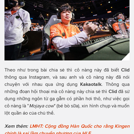
Theo như trong bài chia sẻ thì cô nàng này đã biết
Clid
thông qua Instagram, và sau anh và cô nàng này đã nói
chuyện với nhau qua ứng dụng
Kakaotalk
. Thông qua
những đoạn hội thoại mà cô nàng này chia sẻ thì
Clid
đã sử
dụng những ngôn từ gạ gẫm có phần hơi thô, như việc gọi
cô nàng là "
Mojaya cow
" (bé bò sữa), xin hình chụp và muốn
lột quần áo của chủ thể.
Xem thêm:
LMHT: Cộng đồng Hàn Quốc cho rằng Kingen
chính là sai lầm chuyển nhượng của HLE