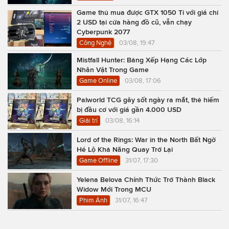
Game thủ mua được GTX 1050 Ti với giá chỉ
2 USD tại cửa hàng đồ cũ, vẫn chạy
Cyberpunk 2077
Công Nghệ
03/08, 19:47
Mistfall Hunter: Bảng Xếp Hạng Các Lớp
Nhân Vật Trong Game
Game Online
03/08, 17:06
Palworld TCG gây sốt ngày ra mắt, thẻ hiếm
bị đầu cơ với giá gần 4.000 USD
Giải trí
03/08, 16:14
Lord of the Rings: War in the North Bất Ngờ
Hé Lộ Khả Năng Quay Trở Lại
Game Offline
31/07, 17:30
Yelena Belova Chính Thức Trở Thành Black
Widow Mới Trong MCU
Phim Ảnh
31/07, 16:47