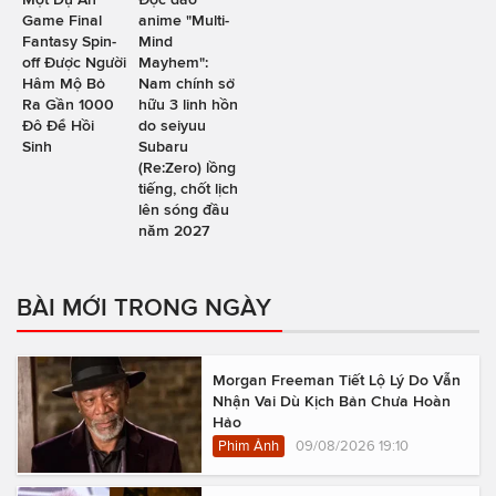
Game Final
anime "Multi-
Fantasy Spin-
Mind
off Được Người
Mayhem":
Hâm Mộ Bỏ
Nam chính sở
Ra Gần 1000
hữu 3 linh hồn
Đô Để Hồi
do seiyuu
Sinh
Subaru
(Re:Zero) lồng
tiếng, chốt lịch
lên sóng đầu
năm 2027
BÀI MỚI TRONG NGÀY
Morgan Freeman Tiết Lộ Lý Do Vẫn
Nhận Vai Dù Kịch Bản Chưa Hoàn
Hảo
Phim Ảnh
09/08/2026 19:10