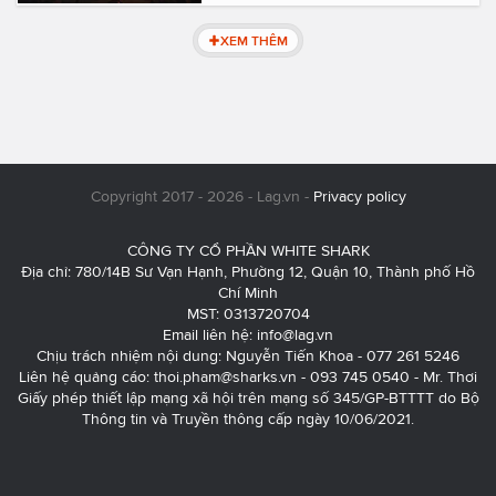
XEM THÊM
Copyright 2017 - 2026 - Lag.vn -
Privacy policy
CÔNG TY CỔ PHẦN WHITE SHARK
Địa chỉ: 780/14B Sư Vạn Hạnh, Phường 12, Quận 10, Thành phố Hồ
Chí Minh
MST: 0313720704
Email liên hệ:
info@lag.vn
Chịu trách nhiệm nội dung: Nguyễn Tiến Khoa - 077 261 5246
Liên hệ quảng cáo:
thoi.pham@sharks.vn
- 093 745 0540 - Mr. Thơi
Giấy phép thiết lập mạng xã hội trên mạng số 345/GP-BTTTT do Bộ
Thông tin và Truyền thông cấp ngày 10/06/2021.