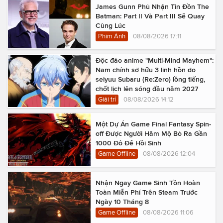
James Gunn Phủ Nhận Tin Đồn The
Batman: Part II Và Part III Sẽ Quay
Cùng Lúc
Phim Ảnh
08/08/2026 17:11
Độc đáo anime "Multi-Mind Mayhem":
Nam chính sở hữu 3 linh hồn do
seiyuu Subaru (Re:Zero) lồng tiếng,
chốt lịch lên sóng đầu năm 2027
Giải trí
08/08/2026 14:12
Một Dự Án Game Final Fantasy Spin-
off Được Người Hâm Mộ Bỏ Ra Gần
1000 Đô Để Hồi Sinh
Game Offline
08/08/2026 12:04
Nhận Ngay Game Sinh Tồn Hoàn
Toàn Miễn Phí Trên Steam Trước
Ngày 10 Tháng 8
Game Offline
08/08/2026 11:06