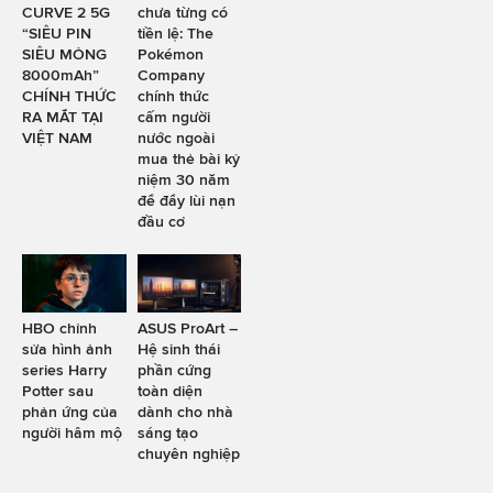
CURVE 2 5G
chưa từng có
“SIÊU PIN
tiền lệ: The
SIÊU MỎNG
Pokémon
8000mAh”
Company
CHÍNH THỨC
chính thức
RA MẮT TẠI
cấm người
VIỆT NAM
nước ngoài
mua thẻ bài kỷ
niệm 30 năm
để đẩy lùi nạn
đầu cơ
HBO chỉnh
ASUS ProArt –
sửa hình ảnh
Hệ sinh thái
series Harry
phần cứng
Potter sau
toàn diện
phản ứng của
dành cho nhà
người hâm mộ
sáng tạo
chuyên nghiệp