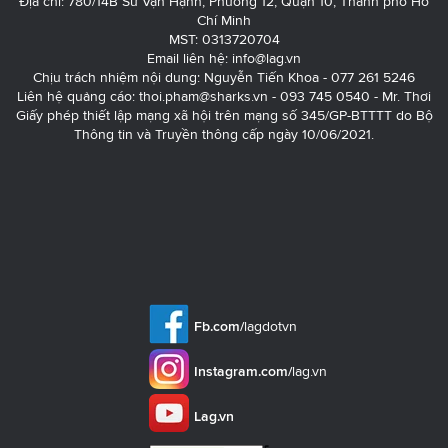
Địa chỉ: 780/14B Sư Vạn Hạnh, Phường 12, Quận 10, Thành phố Hồ
Chí Minh
MST: 0313720704
Email liên hệ:
info@lag.vn
Chịu trách nhiệm nội dung: Nguyễn Tiến Khoa - 077 261 5246
Liên hệ quảng cáo:
thoi.pham@sharks.vn
- 093 745 0540 - Mr. Thơi
Giấy phép thiết lập mạng xã hội trên mạng số 345/GP-BTTTT do Bộ
Thông tin và Truyền thông cấp ngày 10/06/2021.
Fb.com/
lagdotvn
Instagram.com/
lag.vn
Lag.vn