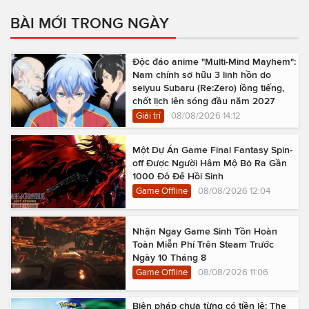
BÀI MỚI TRONG NGÀY
Độc đáo anime "Multi-Mind Mayhem":
Nam chính sở hữu 3 linh hồn do
seiyuu Subaru (Re:Zero) lồng tiếng,
chốt lịch lên sóng đầu năm 2027
Giải trí
08/08/2026 14:12
Một Dự Án Game Final Fantasy Spin-
off Được Người Hâm Mộ Bỏ Ra Gần
1000 Đô Để Hồi Sinh
Game Offline
08/08/2026 12:04
Nhận Ngay Game Sinh Tồn Hoàn
Toàn Miễn Phí Trên Steam Trước
Ngày 10 Tháng 8
Game Offline
08/08/2026 11:06
Biện pháp chưa từng có tiền lệ: The