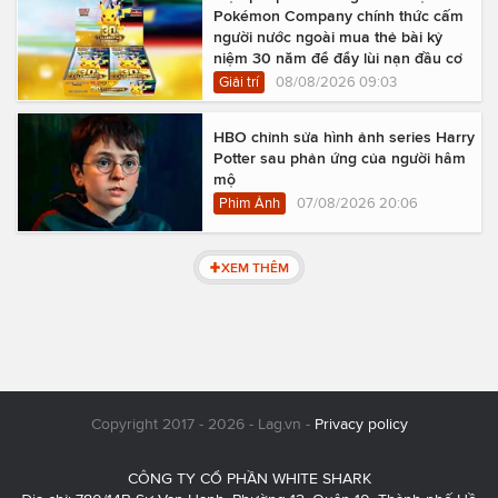
Pokémon Company chính thức cấm
người nước ngoài mua thẻ bài kỷ
niệm 30 năm để đẩy lùi nạn đầu cơ
Giải trí
08/08/2026 09:03
HBO chỉnh sửa hình ảnh series Harry
Potter sau phản ứng của người hâm
mộ
Phim Ảnh
07/08/2026 20:06
XEM THÊM
Copyright 2017 - 2026 - Lag.vn -
Privacy policy
CÔNG TY CỔ PHẦN WHITE SHARK