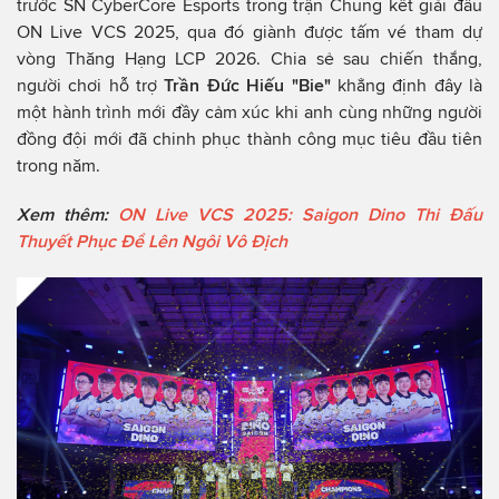
trước SN CyberCore Esports trong trận Chung kết giải đấu
ON Live VCS 2025, qua đó giành được tấm vé tham dự
vòng Thăng Hạng LCP 2026. Chia sẻ sau chiến thắng,
người chơi hỗ trợ
Trần Đức Hiếu "Bie"
khẳng định đây là
một hành trình mới đầy cảm xúc khi anh cùng những người
đồng đội mới đã chinh phục thành công mục tiêu đầu tiên
trong năm.
Xem thêm:
ON Live VCS 2025: Saigon Dino Thi Đấu
Thuyết Phục Để Lên Ngôi Vô Địch