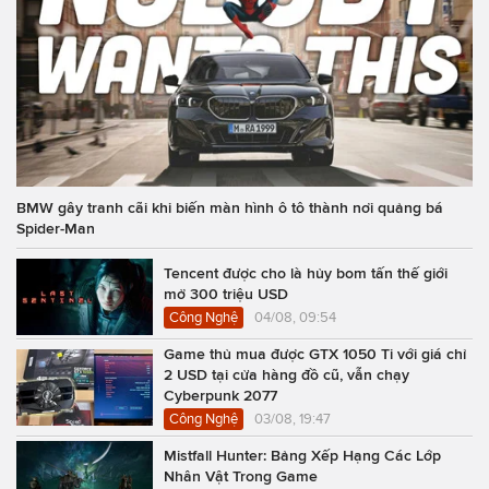
BMW gây tranh cãi khi biến màn hình ô tô thành nơi quảng bá
Spider-Man
Tencent được cho là hủy bom tấn thế giới
mở 300 triệu USD
Công Nghệ
04/08, 09:54
Game thủ mua được GTX 1050 Ti với giá chỉ
2 USD tại cửa hàng đồ cũ, vẫn chạy
Cyberpunk 2077
Công Nghệ
03/08, 19:47
Mistfall Hunter: Bảng Xếp Hạng Các Lớp
Nhân Vật Trong Game