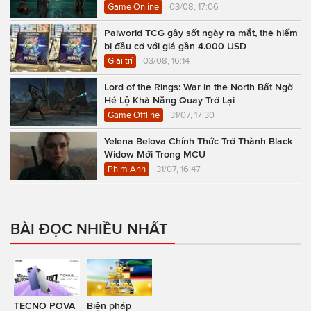
Game Online
03/08, 17:06
Palworld TCG gây sốt ngày ra mắt, thẻ hiếm
bị đầu cơ với giá gần 4.000 USD
Giải trí
03/08, 16:14
Lord of the Rings: War in the North Bất Ngờ
Hé Lộ Khả Năng Quay Trở Lại
Game Offline
31/07, 17:30
Yelena Belova Chính Thức Trở Thành Black
Widow Mới Trong MCU
Phim Ảnh
31/07, 16:47
BÀI ĐỌC NHIỀU NHẤT
TECNO POVA
Biện pháp