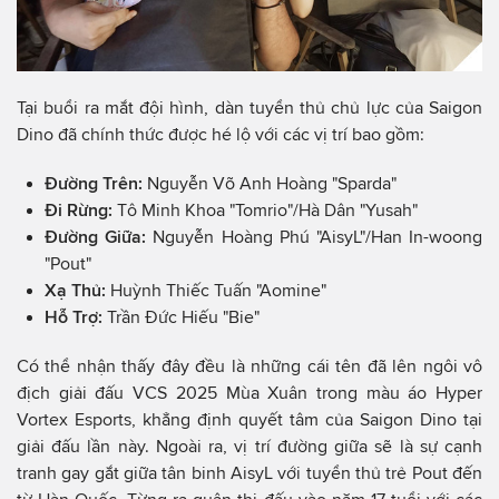
Tại buổi ra mắt đội hình, dàn tuyển thủ chủ lực của Saigon
Dino đã chính thức được hé lộ với các vị trí bao gồm:
Đường Trên:
Nguyễn Võ Anh Hoàng "Sparda"
Đi Rừng:
Tô Minh Khoa "Tomrio"/Hà Dân "Yusah"
Đường Giữa:
Nguyễn Hoàng Phú "AisyL"/Han In-woong
"Pout"
Xạ Thủ:
Huỳnh Thiếc Tuấn "Aomine"
Hỗ Trợ:
Trần Đức Hiếu "Bie"
Có thể nhận thấy đây đều là những cái tên đã lên ngôi vô
địch giải đấu VCS 2025 Mùa Xuân trong màu áo Hyper
Vortex Esports, khẳng định quyết tâm của Saigon Dino tại
giải đấu lần này. Ngoài ra, vị trí đường giữa sẽ là sự cạnh
tranh gay gắt giữa tân binh AisyL với tuyển thủ trẻ Pout đến