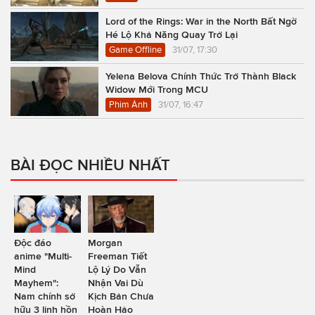
Lord of the Rings: War in the North Bất Ngờ
Hé Lộ Khả Năng Quay Trở Lại
Game Offline
31/07, 17:30
Yelena Belova Chính Thức Trở Thành Black
Widow Mới Trong MCU
Phim Ảnh
31/07, 16:47
BÀI ĐỌC NHIỀU NHẤT
Độc đáo
Morgan
anime "Multi-
Freeman Tiết
Mind
Lộ Lý Do Vẫn
Mayhem":
Nhận Vai Dù
Nam chính sở
Kịch Bản Chưa
hữu 3 linh hồn
Hoàn Hảo