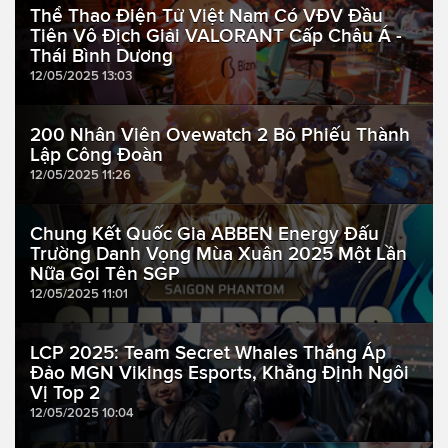
Thể Thao Điện Tử Việt Nam Có VĐV Đầu
Tiên Vô Địch Giải VALORANT Cấp Châu Á -
Thái Bình Dương
12/05/2025 13:03
200 Nhân Viên Ovewatch 2 Bỏ Phiếu Thành
Lập Công Đoàn
12/05/2025 11:26
Chung Kết Quốc Gia ABBEN Energy Đấu
Trường Danh Vọng Mùa Xuân 2025 Một Lần
Nữa Gọi Tên SGP
12/05/2025 11:01
LCP 2025: Team Secret Whales Thắng Áp
Đảo MGN Vikings Esports, Khẳng Định Ngôi
Vị Top 2
12/05/2025 10:04