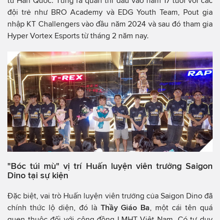
từ Hàn Quốc. Từng ra quân thi đấu vào năm 17 tuổi với các
đội trẻ như BRO Academy và EDG Youth Team, Pout gia
nhập KT Challengers vào đầu năm 2024 và sau đó tham gia
Hyper Vortex Esports từ tháng 2 năm nay.
"Bóc túi mù" vị trí Huấn luyện viên trưởng Saigon
Dino tại sự kiện
Đặc biệt, vai trò Huấn luyện viên trưởng của Saigon Dino đã
chính thức lộ diện, đó là
Thầy Giáo Ba
, một cái tên quá
quen thuộc đối với cộng đồng LMHT Việt Nam. Có tư duy