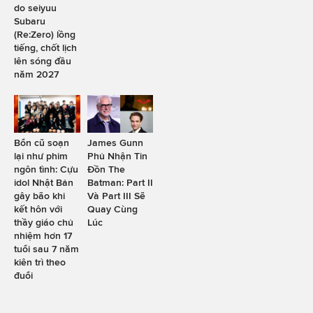
do seiyuu
Subaru
(Re:Zero) lồng
tiếng, chốt lịch
lên sóng đầu
năm 2027
Bổn cũ soạn
James Gunn
lại như phim
Phủ Nhận Tin
ngôn tình: Cựu
Đồn The
idol Nhật Bản
Batman: Part II
gây bão khi
Và Part III Sẽ
kết hôn với
Quay Cùng
thầy giáo chủ
Lúc
nhiệm hơn 17
tuổi sau 7 năm
kiên trì theo
đuổi