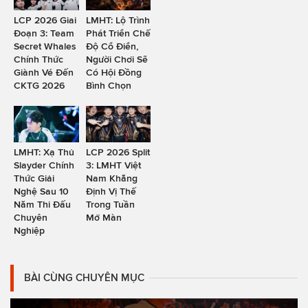
LCP 2026 Giai
LMHT: Lộ Trình
Đoạn 3: Team
Phát Triển Chế
Secret Whales
Độ Cổ Điển,
Chính Thức
Người Chơi Sẽ
Giành Vé Đến
Có Hội Đồng
CKTG 2026
Bình Chọn
LMHT: Xạ Thủ
LCP 2026 Split
Slayder Chính
3: LMHT Việt
Thức Giải
Nam Khẳng
Nghệ Sau 10
Định Vị Thế
Năm Thi Đấu
Trong Tuần
Chuyên
Mở Màn
Nghiệp
BÀI CÙNG CHUYÊN MỤC