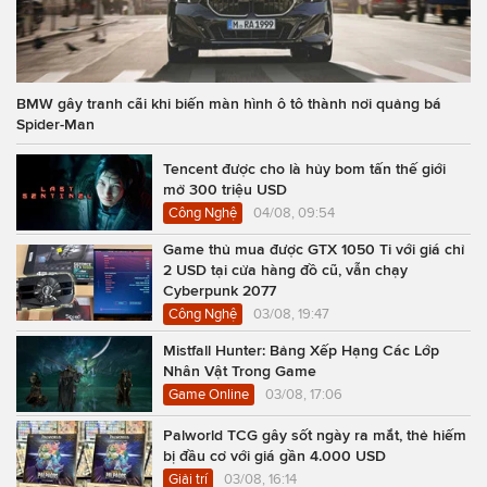
BMW gây tranh cãi khi biến màn hình ô tô thành nơi quảng bá
Spider-Man
Tencent được cho là hủy bom tấn thế giới
mở 300 triệu USD
Công Nghệ
04/08, 09:54
Game thủ mua được GTX 1050 Ti với giá chỉ
2 USD tại cửa hàng đồ cũ, vẫn chạy
Cyberpunk 2077
Công Nghệ
03/08, 19:47
Mistfall Hunter: Bảng Xếp Hạng Các Lớp
Nhân Vật Trong Game
Game Online
03/08, 17:06
Palworld TCG gây sốt ngày ra mắt, thẻ hiếm
bị đầu cơ với giá gần 4.000 USD
Giải trí
03/08, 16:14