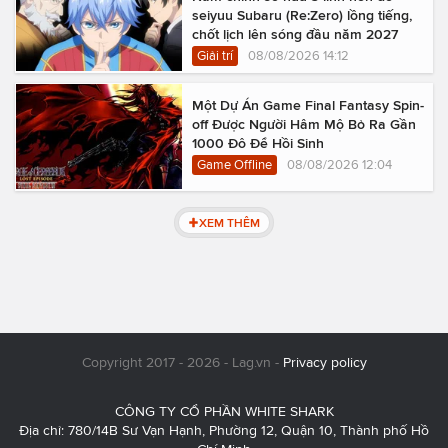
seiyuu Subaru (Re:Zero) lồng tiếng,
chốt lịch lên sóng đầu năm 2027
Giải trí
08/08/2026 14:12
Một Dự Án Game Final Fantasy Spin-
off Được Người Hâm Mộ Bỏ Ra Gần
1000 Đô Để Hồi Sinh
Game Offline
08/08/2026 12:04
XEM THÊM
Copyright 2017 - 2026 - Lag.vn -
Privacy policy
CÔNG TY CỔ PHẦN WHITE SHARK
Địa chỉ: 780/14B Sư Vạn Hạnh, Phường 12, Quận 10, Thành phố Hồ