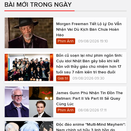
BÀI MỚI TRONG NGÀY
Morgan Freeman Tiết Lộ Lý Do Vẫn
Nhận Vai Dù Kịch Bản Chưa Hoàn
Hảo
Phim Ảnh
09/08/2026 19:10
Bổn cũ soạn lại như phim ngôn tình:
Cựu idol Nhật Bản gây bão khi kết
hôn với thầy giáo chủ nhiệm hơn 17
tuổi sau 7 năm kiên trì theo đuổi
Giải trí
09/08/2026 09:30
James Gunn Phủ Nhận Tin Đồn The
Batman: Part II Và Part III Sẽ Quay
Cùng Lúc
Phim Ảnh
08/08/2026 17:11
Độc đáo anime "Multi-Mind Mayhem":
Nam chính sở hữu 3 linh hồn do