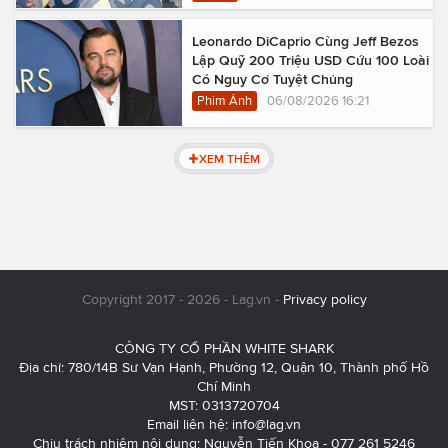
Leonardo DiCaprio Cùng Jeff Bezos
Lập Quỹ 200 Triệu USD Cứu 100 Loài
Có Nguy Cơ Tuyệt Chủng
Phim Ảnh
06/08/2026 16:21
XEM THÊM
Copyright 2017 - 2026 - Lag.vn -
Privacy policy
CÔNG TY CỔ PHẦN WHITE SHARK
Địa chỉ: 780/14B Sư Vạn Hạnh, Phường 12, Quận 10, Thành phố Hồ
Chí Minh
MST: 0313720704
Email liên hệ:
info@lag.vn
Chịu trách nhiệm nội dung: Nguyễn Tiến Khoa - 077 261 5246