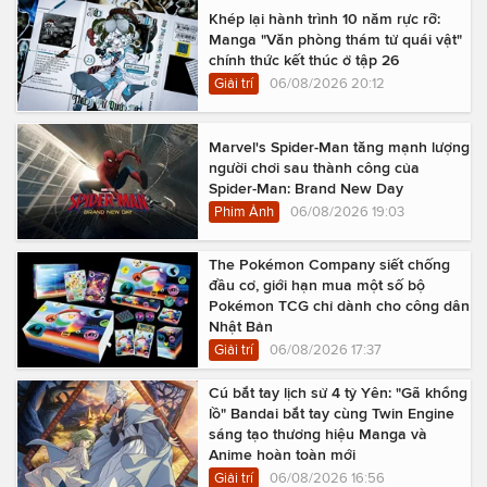
Khép lại hành trình 10 năm rực rỡ:
Manga "Văn phòng thám tử quái vật"
chính thức kết thúc ở tập 26
Giải trí
06/08/2026 20:12
Marvel's Spider-Man tăng mạnh lượng
người chơi sau thành công của
Spider-Man: Brand New Day
Phim Ảnh
06/08/2026 19:03
The Pokémon Company siết chống
đầu cơ, giới hạn mua một số bộ
Pokémon TCG chỉ dành cho công dân
Nhật Bản
Giải trí
06/08/2026 17:37
Cú bắt tay lịch sử 4 tỷ Yên: "Gã khổng
lồ" Bandai bắt tay cùng Twin Engine
sáng tạo thương hiệu Manga và
Anime hoàn toàn mới
Giải trí
06/08/2026 16:56