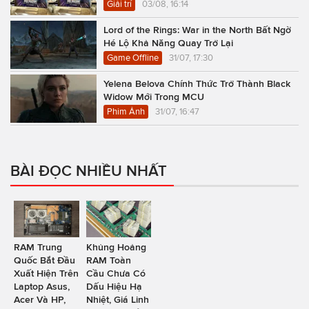
Giải trí
03/08, 16:14
Lord of the Rings: War in the North Bất Ngờ
Hé Lộ Khả Năng Quay Trở Lại
Game Offline
31/07, 17:30
Yelena Belova Chính Thức Trở Thành Black
Widow Mới Trong MCU
Phim Ảnh
31/07, 16:47
BÀI ĐỌC NHIỀU NHẤT
RAM Trung
Khủng Hoảng
Quốc Bắt Đầu
RAM Toàn
Xuất Hiện Trên
Cầu Chưa Có
Laptop Asus,
Dấu Hiệu Hạ
Acer Và HP,
Nhiệt, Giá Linh