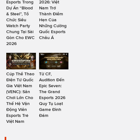
Esports Trong
2026: Việt
Dự Án “Blood
Nam Trở
& Steel”, Tổ
Thành Điểm
Chức Siêu
Hẹn Của
Watch Party
Những Cường
Chung Tại Sài
Quốc Esports
Gòn Cho EWC
Châu Á
2026
Cúp Thể Thao
Từ CF,
Điện Tử Quốc
Audition Đến
Gia Việt Nam
Epic Seven:
(VENC): Sân
The Grand
Chơi Lớn Cho
Esports 2026
Thế Hệ Vận
Quy Tụ Loạt
Động Viên
Game Đình
Esports Trẻ
Đám
Việt Nam