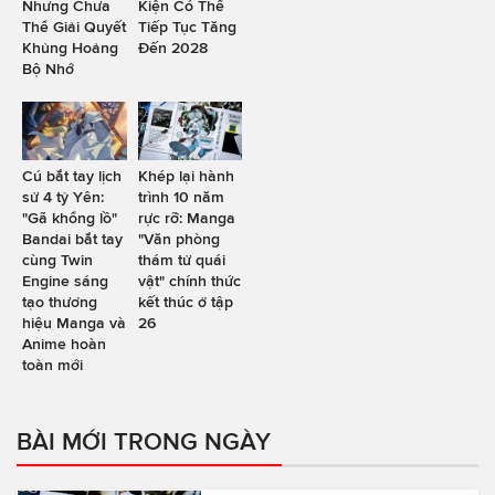
Nhưng Chưa
Kiện Có Thể
Thể Giải Quyết
Tiếp Tục Tăng
Khủng Hoảng
Đến 2028
Bộ Nhớ
Cú bắt tay lịch
Khép lại hành
sử 4 tỷ Yên:
trình 10 năm
"Gã khổng lồ"
rực rỡ: Manga
Bandai bắt tay
"Văn phòng
cùng Twin
thám tử quái
Engine sáng
vật" chính thức
tạo thương
kết thúc ở tập
hiệu Manga và
26
Anime hoàn
toàn mới
BÀI MỚI TRONG NGÀY