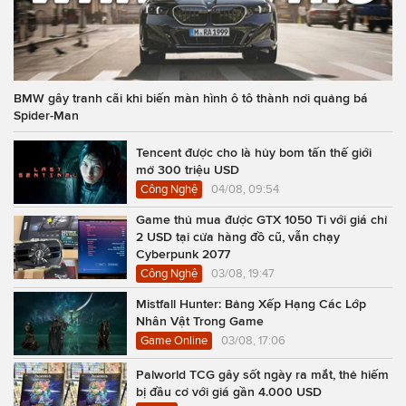
BMW gây tranh cãi khi biến màn hình ô tô thành nơi quảng bá
Spider-Man
Tencent được cho là hủy bom tấn thế giới
mở 300 triệu USD
Công Nghệ
04/08, 09:54
Game thủ mua được GTX 1050 Ti với giá chỉ
2 USD tại cửa hàng đồ cũ, vẫn chạy
Cyberpunk 2077
Công Nghệ
03/08, 19:47
Mistfall Hunter: Bảng Xếp Hạng Các Lớp
Nhân Vật Trong Game
Game Online
03/08, 17:06
Palworld TCG gây sốt ngày ra mắt, thẻ hiếm
bị đầu cơ với giá gần 4.000 USD