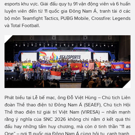
esports khu vực. Giải đấu quy tụ 91 vận động viên và 6 huấn
luyện viên đến từ 11 quốc gia Đông Nam Á, tranh tài ở các
bộ môn Teamfight Tactics, PUBG Mobile, Crossfire: Legends
và Total Football.
Phát biểu tại Lễ bế mạc, ông Đỗ Việt Hùng – Chủ tịch Liên
đoàn Thể thao điện tử Đông Nam Á (SEAEF), Chủ tịch Hội
Thể thao điện tử giải trí Việt Nam (VIRESA) – nhấn mạnh
rằng ý nghĩa của SNC 2026 không chỉ nằm ở kết quả thi
đấu hay những tấm huy chương, mà còn ở tinh thần “11 as
One” – nơi 11 quốc gia Đông Nam Á cùng hội tụ, cạnh tranh,