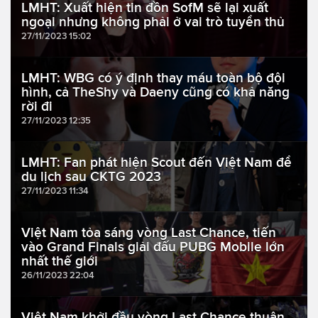
LMHT: Xuất hiện tin đồn SofM sẽ lại xuất
ngoại nhưng không phải ở vai trò tuyển thủ
27/11/2023 15:02
LMHT: WBG có ý định thay máu toàn bộ đội
hình, cả TheShy và Daeny cũng có khả năng
rời đi
27/11/2023 12:35
LMHT: Fan phát hiện Scout đến Việt Nam để
du lịch sau CKTG 2023
27/11/2023 11:34
Việt Nam tỏa sáng vòng Last Chance, tiến
vào Grand Finals giải đấu PUBG Mobile lớn
nhất thế giới
26/11/2023 22:04
Việt Nam khởi đầu vòng Last Chance thuận