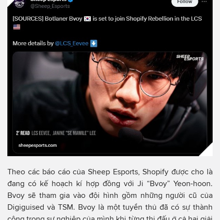
Theo các báo cáo của Sheep Esports, Shopify được cho là
đang có kế hoạch kí hợp đồng với Ji “Bvoy” Yeon-hoon.
Bvoy sẽ tham gia vào đội hình gồm những người cũ của
Digiguised và TSM. Bvoy là một tuyển thủ đã có sự thành
công trong sự nghiệp của mình khi từng thi đấu ở cả hai giải