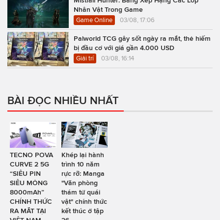
Mistfall Hunter: Bảng Xếp Hạng Các Lớp
Nhân Vật Trong Game
Game Online
03/08, 17:06
Palworld TCG gây sốt ngày ra mắt, thẻ hiếm
bị đầu cơ với giá gần 4.000 USD
Giải trí
03/08, 16:14
BÀI ĐỌC NHIỀU NHẤT
TECNO POVA
Khép lại hành
CURVE 2 5G
trình 10 năm
“SIÊU PIN
rực rỡ: Manga
SIÊU MỎNG
"Văn phòng
8000mAh”
thám tử quái
CHÍNH THỨC
vật" chính thức
RA MẮT TẠI
kết thúc ở tập