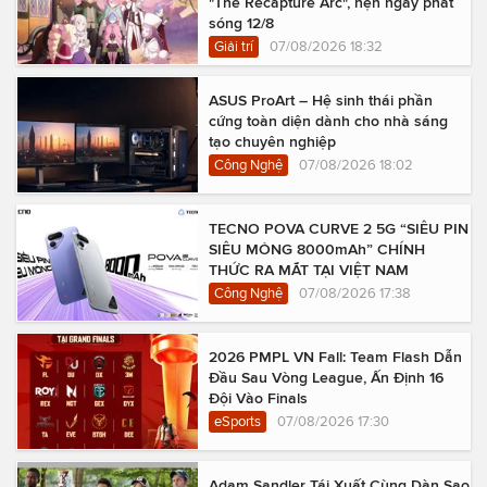
"The Recapture Arc", hẹn ngày phát
sóng 12/8
Giải trí
07/08/2026 18:32
ASUS ProArt – Hệ sinh thái phần
cứng toàn diện dành cho nhà sáng
tạo chuyên nghiệp
Công Nghệ
07/08/2026 18:02
TECNO POVA CURVE 2 5G “SIÊU PIN
SIÊU MỎNG 8000mAh” CHÍNH
THỨC RA MẮT TẠI VIỆT NAM
Công Nghệ
07/08/2026 17:38
2026 PMPL VN Fall: Team Flash Dẫn
Đầu Sau Vòng League, Ấn Định 16
Đội Vào Finals
eSports
07/08/2026 17:30
Adam Sandler Tái Xuất Cùng Dàn Sao