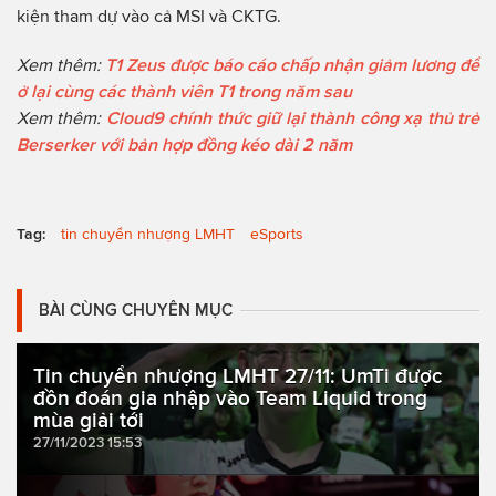
kiện tham dự vào cả MSI và CKTG.
Xem thêm:
T1 Zeus được báo cáo chấp nhận giảm lương để
ở lại cùng các thành viên T1 trong năm sau
Xem thêm:
Cloud9 chính thức giữ lại thành công xạ thủ trẻ
Berserker với bản hợp đồng kéo dài 2 năm
Tag:
tin chuyển nhượng LMHT
eSports
BÀI CÙNG CHUYÊN MỤC
Tin chuyển nhượng LMHT 27/11: UmTi được
đồn đoán gia nhập vào Team Liquid trong
mùa giải tới
27/11/2023 15:53