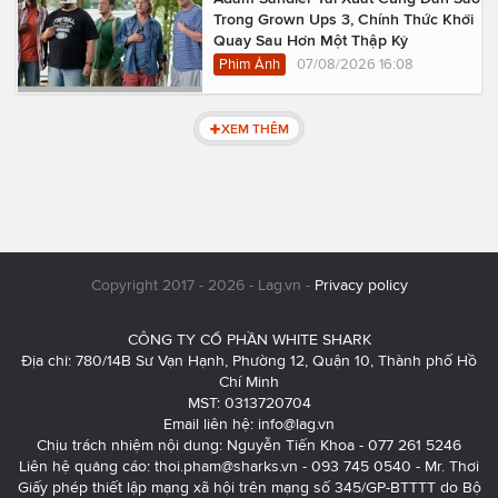
Trong Grown Ups 3, Chính Thức Khởi
Quay Sau Hơn Một Thập Kỷ
Phim Ảnh
07/08/2026 16:08
XEM THÊM
Copyright 2017 - 2026 - Lag.vn -
Privacy policy
CÔNG TY CỔ PHẦN WHITE SHARK
Địa chỉ: 780/14B Sư Vạn Hạnh, Phường 12, Quận 10, Thành phố Hồ
Chí Minh
MST: 0313720704
Email liên hệ:
info@lag.vn
Chịu trách nhiệm nội dung: Nguyễn Tiến Khoa - 077 261 5246
Liên hệ quảng cáo:
thoi.pham@sharks.vn
- 093 745 0540 - Mr. Thơi
Giấy phép thiết lập mạng xã hội trên mạng số 345/GP-BTTTT do Bộ