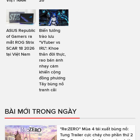
VIỆT NAM
26
ASUS Republic
Biến tướng
of Gamers ra
trào lưu
mắt ROG Strix
"VTuber vs
SCAR 18 2026
IRL": Khoe
tại Việt Nam
thân đời thực,
rao bán ảnh
nhạy cảm
khiến cộng
đồng phương
Tây bùng nổ
tranh cãi
BÀI MỚI TRONG NGÀY
"Re:ZERO" Mùa 4 tái xuất bùng nổ:
Tung Trailer cực cháy cho phần thứ 2