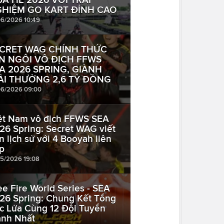
HIỆM GO KART ĐỈNH CAO
06/2026 10:49
CRET WAG CHÍNH THỨC
N NGÔI VÔ ĐỊCH FFWS
A 2026 SPRING, GIÀNH
ẢI THƯỞNG 2,6 TỶ ĐỒNG
06/2026 09:00
ệt Nam vô địch FFWS SEA
26 Spring: Secret WAG viết
n lịch sử với 4 Booyah liên
ếp
05/2026 19:08
ee Fire World Series - SEA
26 Spring: Chung Kết Tổng
c Lửa Cùng 12 Đội Tuyển
nh Nhất