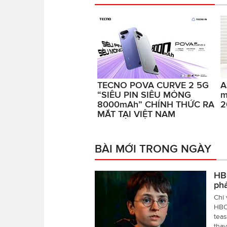
TECNO POVA CURVE 2 5G
A
“SIÊU PIN SIÊU MỎNG
m
8000mAh” CHÍNH THỨC RA
2
MẮT TẠI VIỆT NAM
BÀI MỚI TRONG NGÀY
HBO
ph
Chỉ 
HBO 
teas
tha