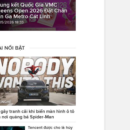
ung kết Quốc Gia VMC
eens Open 2026 Đặt Chân
n Ga Metro Cát Linh
05/2026 18:33
I NỔI BẬT
 NGHỆ
ây tranh cãi khi biến màn hình ô tô
 nơi quảng bá Spider-Man
Tencent được cho là hủy