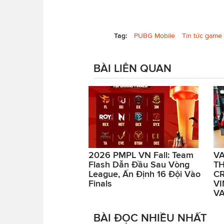
Tag:
PUBG Mobile
Tin tức game
BÀI LIÊN QUAN
2026 PMPL VN Fall: Team
V
Flash Dẫn Đầu Sau Vòng
T
League, Ấn Định 16 Đội Vào
CR
Finals
V
VA
BÀI ĐỌC NHIỀU NHẤT