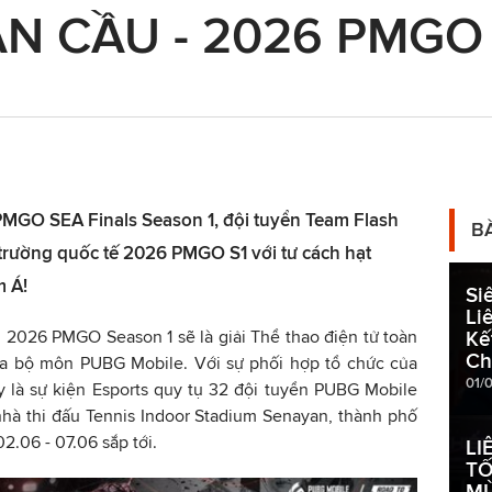
N CẦU - 2026 PMGO
PMGO SEA Finals Season 1, đội tuyển Team Flash
B
 trường quốc tế 2026 PMGO S1 với tư cách hạt
m Á!
Si
Li
 2026 PMGO Season 1 sẽ là giải Thể thao điện tử toàn
Kế
Ch
ủa bộ môn PUBG Mobile. Với sự phối hợp tổ chức của
01/
y là sự kiện Esports quy tụ 32 đội tuyển PUBG Mobile
 nhà thi đấu Tennis Indoor Stadium Senayan, thành phố
02.06 - 07.06 sắp tới.
LI
TỐ
MÙ