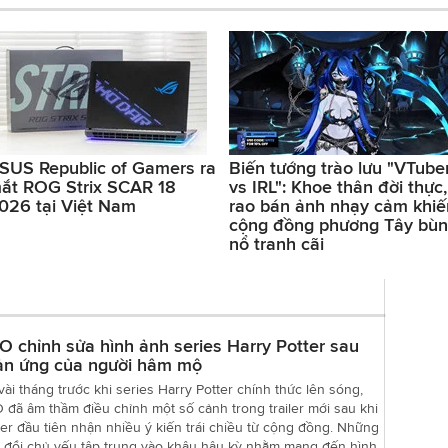
SUS Republic of Gamers ra
Biến tướng trào lưu "VTube
ắt ROG Strix SCAR 18
vs IRL": Khoe thân đời thực,
026 tại Việt Nam
rao bán ảnh nhạy cảm khiế
cộng đồng phương Tây bù
nổ tranh cãi
 chỉnh sửa hình ảnh series Harry Potter sau
ản ứng của người hâm mộ
vài tháng trước khi series Harry Potter chính thức lên sóng,
đã âm thầm điều chỉnh một số cảnh trong trailer mới sau khi
er đầu tiên nhận nhiều ý kiến trái chiều từ cộng đồng. Những
y đổi chủ yếu tập trung vào khâu hậu kỳ nhằm mang đến hình