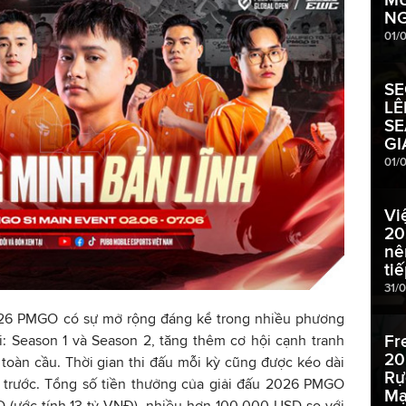
NG
01/
SE
LÊ
SE
GI
01/
Vi
20
nê
ti
31/
026 PMGO có sự mở rộng đáng kể trong nhiều phương
Fr
tài: Season 1 và Season 2, tăng thêm cơ hội cạnh tranh
20
oàn cầu. Thời gian thi đấu mỗi kỳ cũng được kéo dài
Rự
ư trước. Tổng số tiền thưởng của giải đấu 2026 PMGO
Mạ
D (ước tính 13 tỷ VNĐ), nhiều hơn 100,000 USD so với