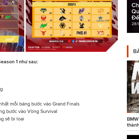
Ch
Qu
Đế
28/
BÀ
eason 1 như sau:
ng
 nhất mỗi bảng bước vào Grand Finals
CÔNG
ảng bước vào Vòng Survival
g sẽ bị loại
BMW g
thành