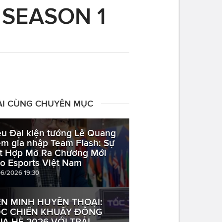
 SEASON 1
ÀI CÙNG CHUYÊN MỤC
êu Đại kiện tướng Lê Quang
êm gia nhập Team Flash: Sự
t Hợp Mở Ra Chương Mới
o Esports Việt Nam
06/2026 19:30
ÊN MINH HUYỀN THOẠI:
C CHIẾN KHUẤY ĐỘNG
A HÈ 2026 VỚI TRẢI