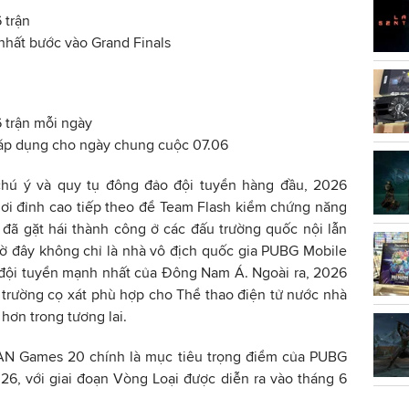
 trận
 nhất bước vào Grand Finals
6 trận mỗi ngày
áp dụng cho ngày chung cuộc 07.06
chú ý và quy tụ đông đảo đội tuyển hàng đầu, 2026
ơi đỉnh cao tiếp theo để Team Flash kiểm chứng năng
i đã gặt hái thành công ở các đấu trường quốc nội lẫn
iờ đây không chỉ là nhà vô địch quốc gia PUBG Mobile
 đội tuyển mạnh nhất của Đông Nam Á. Ngoài ra, 2026
trường cọ xát phù hợp cho Thể thao điện tử nước nhà
 hơn trong tương lai.
SIAN Games 20 chính là mục tiêu trọng điểm của PUBG
6, với giai đoạn Vòng Loại được diễn ra vào tháng 6