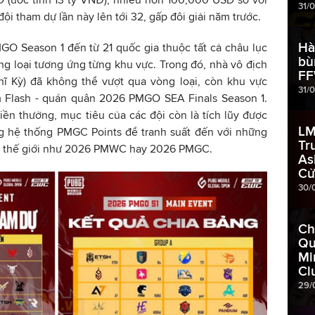
31/
i tham dự lần này lên tới 32, gấp đôi giải năm trước.
Hà
O Season 1 đến từ 21 quốc gia thuộc tất cả châu lục
bù
òng loại tương ứng từng khu vực. Trong đó, nhà vô địch
FF
ĩ Kỳ) đã không thể vượt qua vòng loại, còn khu vực
31/
am Flash - quán quân 2026 PMGO SEA Finals Season 1.
ền thưởng, mục tiêu của các đội còn là tích lũy được
LM
ng hệ thống PMGC Points để tranh suất đến với những
Tr
cỡ thế giới như 2026 PMWC hay 2026 PMGC.
As
Cử
30/
Ch
Qu
Mi
Cl
29/