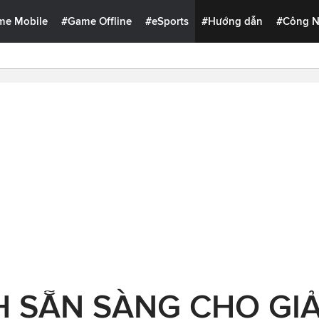
me Mobile
#Game Offline
#eSports
#Hướng dẫn
#Công 
H SẴN SÀNG CHO GIẢ