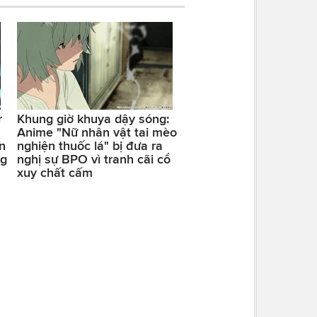
r
Khung giờ khuya dậy sóng:
Anime "Nữ nhân vật tai mèo
n
nghiện thuốc lá" bị đưa ra
ng
nghị sự BPO vì tranh cãi cổ
xuy chất cấm