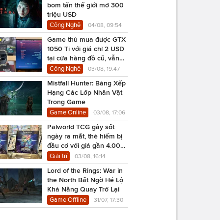
bom tấn thế giới mở 300
triệu USD
Công Nghệ
04/08, 09:54
Game thủ mua được GTX
1050 Ti với giá chỉ 2 USD
tại cửa hàng đồ cũ, vẫn
chạy Cyberpunk 2077
Công Nghệ
03/08, 19:47
Mistfall Hunter: Bảng Xếp
Hạng Các Lớp Nhân Vật
Trong Game
Game Online
03/08, 17:06
Palworld TCG gây sốt
ngày ra mắt, thẻ hiếm bị
đầu cơ với giá gần 4.000
USD
Giải trí
03/08, 16:14
Lord of the Rings: War in
the North Bất Ngờ Hé Lộ
Khả Năng Quay Trở Lại
Game Offline
31/07, 17:30