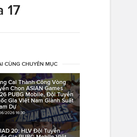
 17
ÀI CÙNG CHUYÊN MỤC
ng Cai Thành Công Vòng
yển Chọn ASIAN Games
26 PUBG Mobile, Đội Tuyển
ốc Gia Việt Nam Giành Suất
am Dự
06/2026 16:30
IAD 20: HLV Đội Tuyển
ốc Gia PUBG Mobile Việt