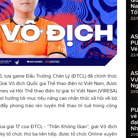
Na
Tố
22/
AS
PU
Vé
22/
AS
, tựa game Đấu Trường Chân Lý (ĐTCL) đã chính thức
Vự
Giải Vô địch Quốc gia Thể thao điện tử Việt Nam, được
Ng
s và Hội Thể thao điện tử giải trí Việt Nam (VIRESA)
21/
hơi hướng tới mục tiêu nâng cao nhận thức xã hội về bộ
đẩy phong trào rèn luyện thể thao trí tuệ trong cộng
PU
vé
đạ
a giải 17 của ĐTCL - “Thần Không Gian”, giải Vô địch
Nh
kỳ tổ chức thứ ba liên tiếp, được tổ chức Online xuyên
21/