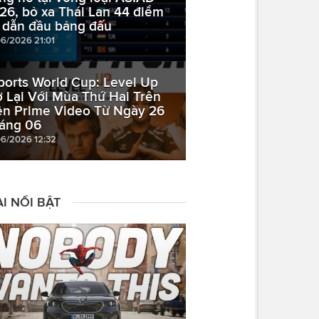
26, bỏ xa Thái Lan 44 điểm
 dẫn đầu bảng đấu
06/2026 21:01
ports World Cup: Level Up
ở Lại Với Mùa Thứ Hai Trên
ên Prime Video Từ Ngày 26
áng 06
06/2026 12:32
I NỔI BẬT