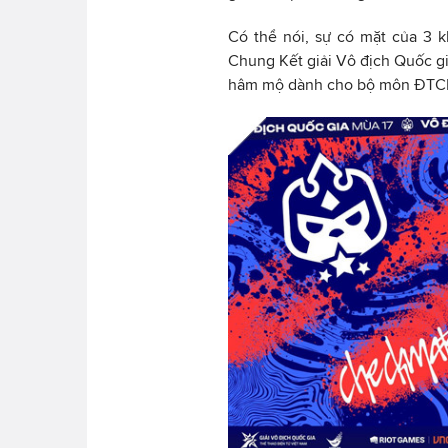
Có thể nói, sự có mặt của 3 
Chung Kết giải Vô địch Quốc gi
hâm mộ dành cho bộ môn ĐTCL E