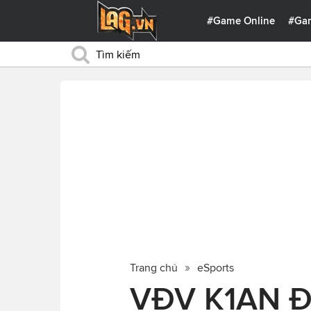
#Game Online
#Ga
Trang chủ
eSports
VĐV K1AN Đă