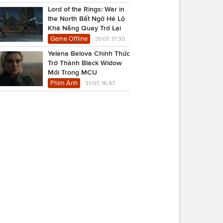
Lord of the Rings: War in
the North Bất Ngờ Hé Lộ
Khả Năng Quay Trở Lại
Game Offline
31/07, 17:30
Yelena Belova Chính Thức
Trở Thành Black Widow
Mới Trong MCU
Phim Ảnh
31/07, 16:47