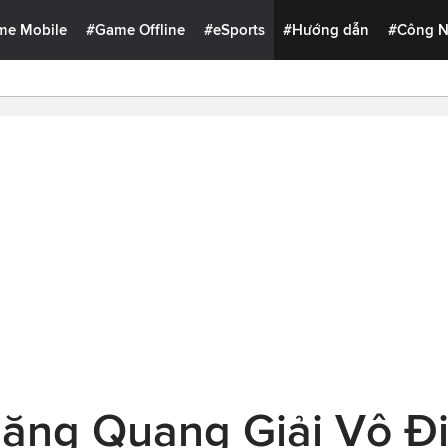
me Mobile
#Game Offline
#eSports
#Hướng dẫn
#Công 
ng Quang Giải Vô Đị