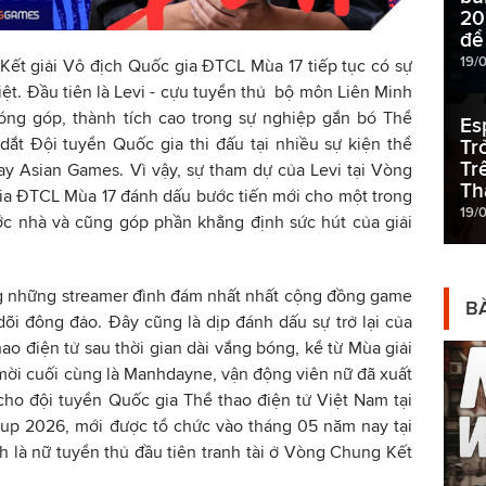
20
để
19/
ết giải Vô địch Quốc gia ĐTCL Mùa 17 tiếp tục có sự
ệt. Đầu tiên là Levi - cựu tuyển thủ bộ môn Liên Minh
óng góp, thành tích cao trong sự nghiệp gắn bó Thể
Es
dắt Đội tuyển Quốc gia thi đấu tại nhiều sự kiện thể
Tr
Tr
y Asian Games. Vì vậy, sự tham dự của Levi tại Vòng
Th
ia ĐTCL Mùa 17 đánh dấu bước tiến mới cho một trong
19/
ớc nhà và cũng góp phần khẳng định sức hút của giải
ng những streamer đình đám nhất nhất cộng đồng game
BÀ
dõi đông đảo. Đây cũng là dịp đánh dấu sự trở lại của
o điện tử sau thời gian dài vắng bóng, kể từ Mùa giải
mời cuối cùng là Manhdayne, vận động viên nữ đã xuất
ho đội tuyển Quốc gia Thể thao điện tử Việt Nam tại
Cup 2026, mới được tổ chức vào tháng 05 năm nay tại
 là nữ tuyển thủ đầu tiên tranh tài ở Vòng Chung Kết