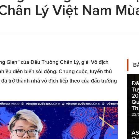
Chân Lý Việt Nam Mùa
ng Gian” của Đấu Trường Chân Lý, giải Vô địch
B
 nhiều diễn biến sôi động. Chung cuộc, tuyển thủ
 đã trở thành nhà vô địch tiếp theo của đấu trường
Đă
Tu
20
Qu
Th
22/
AS
Qu