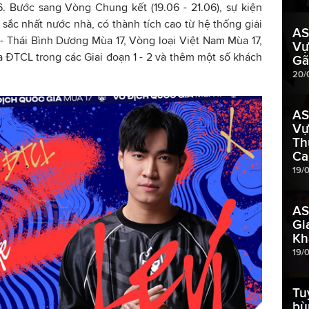
. Bước sang Vòng Chung kết (19.06 - 21.06), sự kiện
sắc nhất nước nhà, có thành tích cao từ hệ thống giải
AS
 Thái Bình Dương Mùa 17, Vòng loại Việt Nam Mùa 17,
Vự
a ĐTCL trong các Giai đoạn 1 - 2 và thêm một số khách
Gã
20/
AS
Vự
Th
Ca
19/
AS
Gi
Kh
19/
Tu
bù