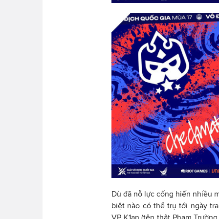
Dù đã nỗ lực cống hiến nhiều 
biệt nào có thể trụ tới ngày t
VP K1an (tên thật Phạm Trường