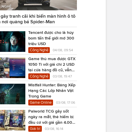
 NGHỆ
ây tranh cãi khi biến màn hình ô tô
 nơi quảng bá Spider-Man
Tencent được cho là hủy
bom tấn thế giới mở 300
triệu USD
Công Nghệ
04/08, 09:54
Game thủ mua được GTX
1050 Ti với giá chỉ 2 USD
tại cửa hàng đồ cũ, vẫn
chạy Cyberpunk 2077
Công Nghệ
03/08, 19:47
Mistfall Hunter: Bảng Xếp
Hạng Các Lớp Nhân Vật
Trong Game
Game Online
03/08, 17:06
Palworld TCG gây sốt
ngày ra mắt, thẻ hiếm bị
đầu cơ với giá gần 4.000
USD
Giải trí
03/08, 16:14