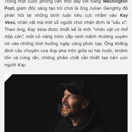
Trong một cuộc phỏng vấn mới đây với trang
Washington
Post,
giám đốc sáng tạo trò chơi là ông Julian Gerighty đã
phản hồi lại những bình luận tiêu cực nhằm vào
Kay
Vess,
nhân vật mà một số người chơi nhận định là "xấu xí".
Theo ông,
Kay Vess
được thiết kế là một
"nhân vật có thể
tiếp cận",
một cô nàng trộm cắp ranh mãnh thường xuyên
rơi vào những tình huống ngày càng phức tạp. Ông khẳng
định câu chuyện của
Kay
pha trộn giữa sự hài hước, khiêm
tốn và cứng rắn, những phẩm chất cần thiết tạo nên con
người
Kay.