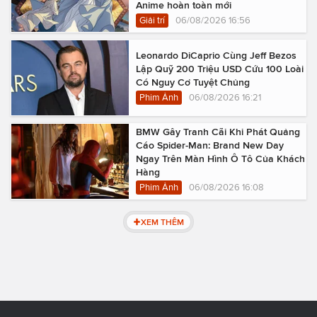
Anime hoàn toàn mới
Giải trí
06/08/2026 16:56
Leonardo DiCaprio Cùng Jeff Bezos
Lập Quỹ 200 Triệu USD Cứu 100 Loài
Có Nguy Cơ Tuyệt Chủng
Phim Ảnh
06/08/2026 16:21
BMW Gây Tranh Cãi Khi Phát Quảng
Cáo Spider-Man: Brand New Day
Ngay Trên Màn Hình Ô Tô Của Khách
Hàng
Phim Ảnh
06/08/2026 16:08
XEM THÊM