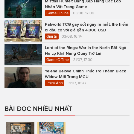
Mistfall Hunter: Bảng Xếp Hạng Các Lớp
Nhân Vật Trong Game
Game Online
03/08, 17:06
Palworld TCG gây sốt ngày ra mắt, thẻ hiếm
bị đầu cơ với giá gần 4.000 USD
Giải trí
03/08, 16:14
Lord of the Rings: War in the North Bất Ngờ
Hé Lộ Khả Năng Quay Trở Lại
Game Offline
31/07, 17:30
Yelena Belova Chính Thức Trở Thành Black
Widow Mới Trong MCU
Phim Ảnh
31/07, 16:47
BÀI ĐỌC NHIỀU NHẤT