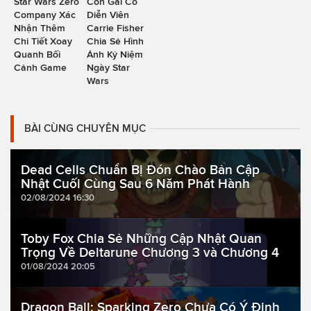
Star Wars Zero
Con Gái Cố
Company Xác
Diễn Viên
Nhận Thêm
Carrie Fisher
Chi Tiết Xoay
Chia Sẻ Hình
Quanh Bối
Ảnh Kỷ Niệm
Cảnh Game
Ngày Star
Wars
BÀI CÙNG CHUYÊN MỤC
Dead Cells Chuẩn Bị Đón Chào Bản Cập
Nhật Cuối Cùng Sau 6 Năm Phát Hành
02/08/2024 16:30
Toby Fox Chia Sẻ Những Cập Nhật Quan
Trọng Về Deltarune Chương 3 và Chương 4
01/08/2024 20:05
Dragon Ball: Sparking Zero Chưa Có Ý Định