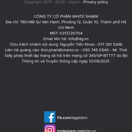
Copyright 2017 - 2026 - Lag.vn -
Privacy policy
CÔNG TY CỔ PHẦN WHITE SHARK
Địa chỉ: 780/14B Sư Vạn Hạnh, Phường 12, Quận 10, Thành phố Hồ
Chí Minh
MST: 0313720704
Email liên hệ:
info@lag.vn
Chịu trách nhiệm nội dung: Nguyễn Tiến Khoa - 077 261 5246
Liên hệ quảng cáo:
thoi.pham@sharks.vn
- 093 745 0540 - Mr. Thơi
Giấy phép thiết lập mạng xã hội trên mạng số 345/GP-BTTTT do Bộ
Thông tin và Truyền thông cấp ngày 10/06/2021.
Fb.com/
lagdotvn
Instagram.com/
lag.vn