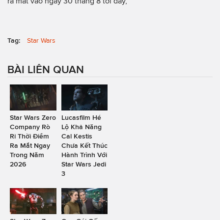
ra mắt vào ngày 30 tháng 8 tới đây,
Tag:
Star Wars
BÀI LIÊN QUAN
Star Wars Zero
Lucasfilm Hé
Company Rò
Lộ Khả Năng
Rỉ Thời Điểm
Cal Kestis
Ra Mắt Ngay
Chưa Kết Thúc
Trong Năm
Hành Trình Với
2026
Star Wars Jedi
3