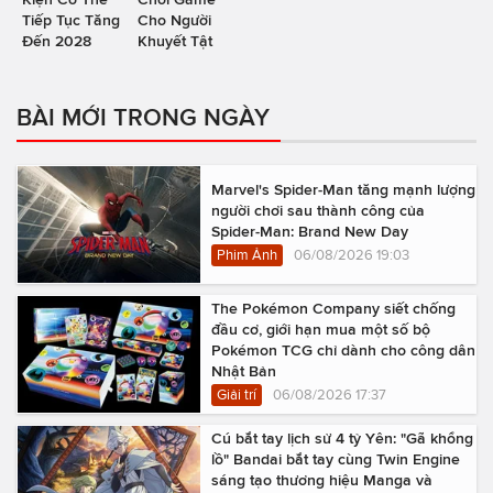
Tiếp Tục Tăng
Cho Người
Đến 2028
Khuyết Tật
BÀI MỚI TRONG NGÀY
Marvel's Spider-Man tăng mạnh lượng
người chơi sau thành công của
Spider-Man: Brand New Day
Phim Ảnh
06/08/2026 19:03
The Pokémon Company siết chống
đầu cơ, giới hạn mua một số bộ
Pokémon TCG chỉ dành cho công dân
Nhật Bản
Giải trí
06/08/2026 17:37
Cú bắt tay lịch sử 4 tỷ Yên: "Gã khổng
lồ" Bandai bắt tay cùng Twin Engine
sáng tạo thương hiệu Manga và