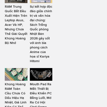
RAM Trung
Sự kết hợp độc
Quốc Bắt Đầu
đáo giữa chính
Xuất Hiện Trên
trị và văn hóa
Laptop Asus,
đại chúng:
Acer Và HP,
Sách Trắng
Nhưng Chưa
Quốc phòng
Thể Giải Quyết
Nhật Bản
Khủng Hoảng
2026 gây sốt
Bộ Nhớ
với ảnh bìa
phong cách
Anime của
họa sĩ Kariya
Hitomi
Khủng Hoảng
Mouth Pad Ra
RAM Toàn
Mắt: Thiết Bị
Cầu Chưa Có
Điều Khiển PC
Dấu Hiệu Hạ
Bằng Lưỡi, Mở
Nhiệt, Giá Linh
Ra Cơ Hội
Kiện Có Thể
Chơi Game