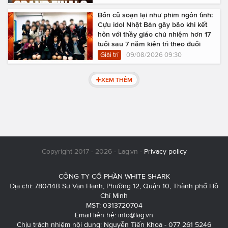
Bổn cũ soạn lại như phim ngôn tình:
Cựu idol Nhật Bản gây bão khi kết
hôn với thầy giáo chủ nhiệm hơn 17
tuổi sau 7 năm kiên trì theo đuổi
Giải trí
09/08/2026 09:30
XEM THÊM
Copyright 2017 - 2026 - Lag.vn -
Privacy policy
CÔNG TY CỔ PHẦN WHITE SHARK
Địa chỉ: 780/14B Sư Vạn Hạnh, Phường 12, Quận 10, Thành phố Hồ
Chí Minh
MST: 0313720704
Email liên hệ:
info@lag.vn
Chịu trách nhiệm nội dung: Nguyễn Tiến Khoa - 077 261 5246