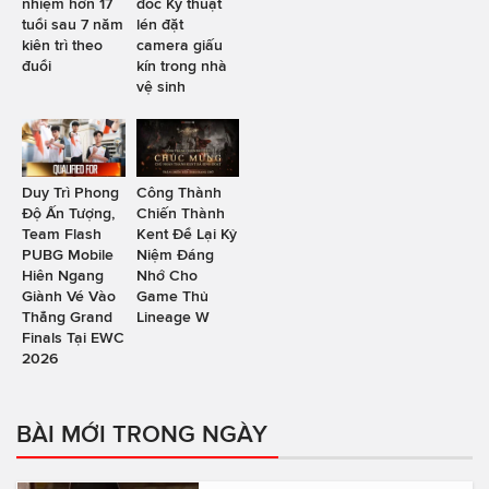
nhiệm hơn 17
đốc Kỹ thuật
tuổi sau 7 năm
lén đặt
kiên trì theo
camera giấu
đuổi
kín trong nhà
vệ sinh
Duy Trì Phong
Công Thành
Độ Ấn Tượng,
Chiến Thành
Team Flash
Kent Để Lại Kỷ
PUBG Mobile
Niệm Đáng
Hiên Ngang
Nhớ Cho
Giành Vé Vào
Game Thủ
Thẳng Grand
Lineage W
Finals Tại EWC
2026
BÀI MỚI TRONG NGÀY