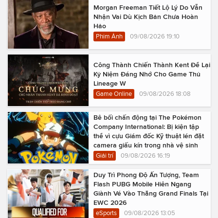
Morgan Freeman Tiết Lộ Lý Do Vẫn
Nhận Vai Dù Kịch Bản Chưa Hoàn
Hảo
Phim Ảnh
09/08/2026 19:10
Công Thành Chiến Thành Kent Để Lại
Kỷ Niệm Đáng Nhớ Cho Game Thủ
Lineage W
Game Online
09/08/2026 18:08
Bê bối chấn động tại The Pokémon
Company International: Bị kiện tập
thể vì cựu Giám đốc Kỹ thuật lén đặt
camera giấu kín trong nhà vệ sinh
Giải trí
09/08/2026 16:19
Duy Trì Phong Độ Ấn Tượng, Team
Flash PUBG Mobile Hiên Ngang
Giành Vé Vào Thẳng Grand Finals Tại
EWC 2026
eSports
09/08/2026 13:05