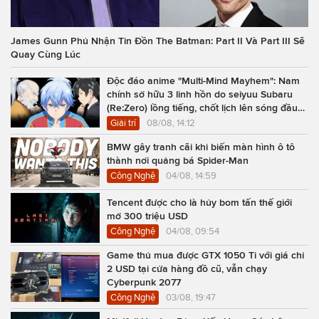
James Gunn Phủ Nhận Tin Đồn The Batman: Part II Và Part III Sẽ
Quay Cùng Lúc
Độc đáo anime "Multi-Mind Mayhem": Nam
chính sở hữu 3 linh hồn do seiyuu Subaru
(Re:Zero) lồng tiếng, chốt lịch lên sóng đầu
năm 2027
Giải trí
08/08, 14:12
BMW gây tranh cãi khi biến màn hình ô tô
thành nơi quảng bá Spider-Man
Công Nghệ
04/08, 14:59
Tencent được cho là hủy bom tấn thế giới
mở 300 triệu USD
Công Nghệ
04/08, 09:54
Game thủ mua được GTX 1050 Ti với giá chỉ
2 USD tại cửa hàng đồ cũ, vẫn chạy
Cyberpunk 2077
Công Nghệ
03/08, 19:47