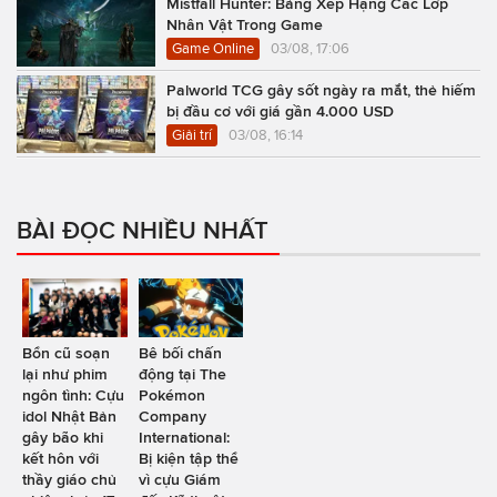
Mistfall Hunter: Bảng Xếp Hạng Các Lớp
Nhân Vật Trong Game
Game Online
03/08, 17:06
Palworld TCG gây sốt ngày ra mắt, thẻ hiếm
bị đầu cơ với giá gần 4.000 USD
Giải trí
03/08, 16:14
BÀI ĐỌC NHIỀU NHẤT
Bổn cũ soạn
Bê bối chấn
lại như phim
động tại The
ngôn tình: Cựu
Pokémon
idol Nhật Bản
Company
gây bão khi
International:
kết hôn với
Bị kiện tập thể
thầy giáo chủ
vì cựu Giám