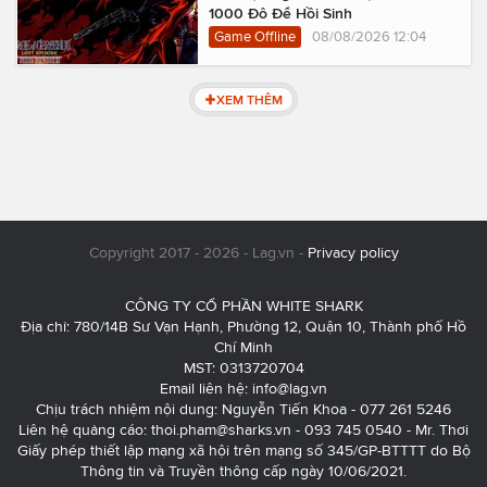
1000 Đô Để Hồi Sinh
Game Offline
08/08/2026 12:04
XEM THÊM
Copyright 2017 - 2026 - Lag.vn -
Privacy policy
CÔNG TY CỔ PHẦN WHITE SHARK
Địa chỉ: 780/14B Sư Vạn Hạnh, Phường 12, Quận 10, Thành phố Hồ
Chí Minh
MST: 0313720704
Email liên hệ:
info@lag.vn
Chịu trách nhiệm nội dung: Nguyễn Tiến Khoa - 077 261 5246
Liên hệ quảng cáo:
thoi.pham@sharks.vn
- 093 745 0540 - Mr. Thơi
Giấy phép thiết lập mạng xã hội trên mạng số 345/GP-BTTTT do Bộ
Thông tin và Truyền thông cấp ngày 10/06/2021.