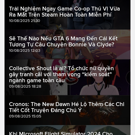
Trải Nghiệm Ngay Game Co-op Thú Vị Vừa
Ra Mắt Trên Steam Hoàn Toàn Miễn Phí
10/08/2025 21:30
Sẽ Thế Nào Nếu GTA 6 Mang Đến Cái Kết
Tương Tự Câu Chuyện Bonnie Và Clyde?
10/08/2025 12:03
Collective Shout là ai? Tổ chức nữ quyền
gây tranh cãi với tham vọng “kiểm soát”
ngành game toàn cầu
09/08/2025 18:28
Cronos: The New Dawn Hé Lộ Thêm Các Chi
Tiết Cốt Truyện Đáng Chú Ý
09/08/2025 15:05
Khi Microsoft Flight Simulator 2024 Cho