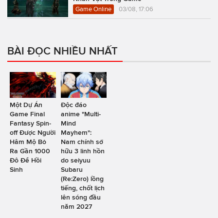
Game Online
03/08, 17:06
BÀI ĐỌC NHIỀU NHẤT
Một Dự Án
Độc đáo
Game Final
anime "Multi-
Fantasy Spin-
Mind
off Được Người
Mayhem":
Hâm Mộ Bỏ
Nam chính sở
Ra Gần 1000
hữu 3 linh hồn
Đô Để Hồi
do seiyuu
Sinh
Subaru
(Re:Zero) lồng
tiếng, chốt lịch
lên sóng đầu
năm 2027