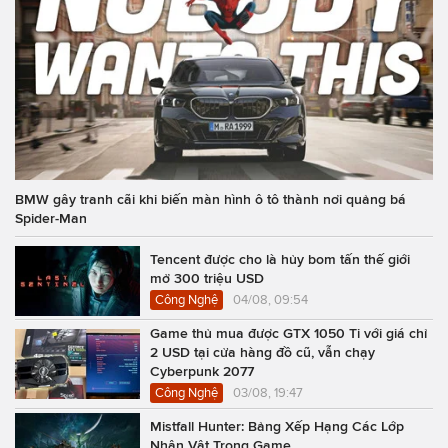
BMW gây tranh cãi khi biến màn hình ô tô thành nơi quảng bá
Spider-Man
Tencent được cho là hủy bom tấn thế giới
mở 300 triệu USD
Công Nghệ
04/08, 09:54
Game thủ mua được GTX 1050 Ti với giá chỉ
2 USD tại cửa hàng đồ cũ, vẫn chạy
Cyberpunk 2077
Công Nghệ
03/08, 19:47
Mistfall Hunter: Bảng Xếp Hạng Các Lớp
Nhân Vật Trong Game