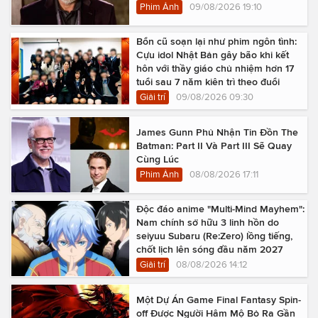
Phim Ảnh
09/08/2026 19:10
Bổn cũ soạn lại như phim ngôn tình:
Cựu idol Nhật Bản gây bão khi kết
hôn với thầy giáo chủ nhiệm hơn 17
tuổi sau 7 năm kiên trì theo đuổi
Giải trí
09/08/2026 09:30
James Gunn Phủ Nhận Tin Đồn The
Batman: Part II Và Part III Sẽ Quay
Cùng Lúc
Phim Ảnh
08/08/2026 17:11
Độc đáo anime "Multi-Mind Mayhem":
Nam chính sở hữu 3 linh hồn do
seiyuu Subaru (Re:Zero) lồng tiếng,
chốt lịch lên sóng đầu năm 2027
Giải trí
08/08/2026 14:12
Một Dự Án Game Final Fantasy Spin-
off Được Người Hâm Mộ Bỏ Ra Gần