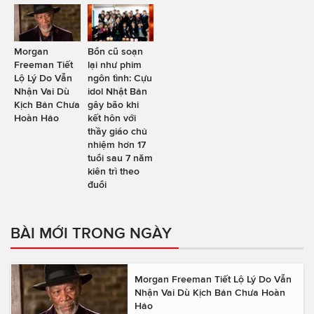
Morgan
Bổn cũ soạn
Freeman Tiết
lại như phim
Lộ Lý Do Vẫn
ngôn tình: Cựu
Nhận Vai Dù
idol Nhật Bản
Kịch Bản Chưa
gây bão khi
Hoàn Hảo
kết hôn với
thầy giáo chủ
nhiệm hơn 17
tuổi sau 7 năm
kiên trì theo
đuổi
BÀI MỚI TRONG NGÀY
Morgan Freeman Tiết Lộ Lý Do Vẫn
Nhận Vai Dù Kịch Bản Chưa Hoàn
Hảo