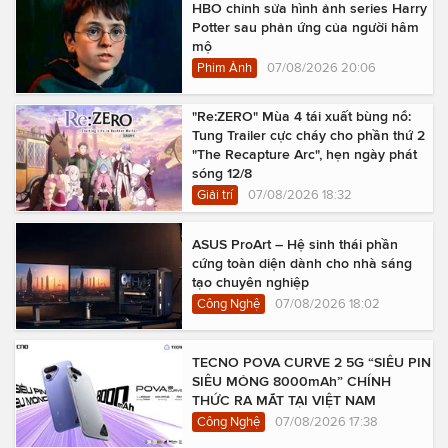
HBO chỉnh sửa hình ảnh series Harry
Potter sau phản ứng của người hâm
mộ
Phim Ảnh
07/08/2026 20:06
"Re:ZERO" Mùa 4 tái xuất bùng nổ:
Tung Trailer cực cháy cho phần thứ 2
"The Recapture Arc", hẹn ngày phát
sóng 12/8
Giải trí
07/08/2026 18:32
ASUS ProArt – Hệ sinh thái phần
cứng toàn diện dành cho nhà sáng
tạo chuyên nghiệp
Công Nghệ
07/08/2026 18:02
TECNO POVA CURVE 2 5G “SIÊU PIN
SIÊU MỎNG 8000mAh” CHÍNH
THỨC RA MẮT TẠI VIỆT NAM
Công Nghệ
07/08/2026 17:38