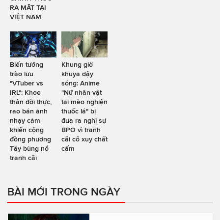
RA MẮT TẠI
VIỆT NAM
Biến tướng
Khung giờ
trào lưu
khuya dậy
"VTuber vs
sóng: Anime
IRL": Khoe
"Nữ nhân vật
thân đời thực,
tai mèo nghiện
rao bán ảnh
thuốc lá" bị
nhạy cảm
đưa ra nghị sự
khiến cộng
BPO vì tranh
đồng phương
cãi cổ xuy chất
Tây bùng nổ
cấm
tranh cãi
BÀI MỚI TRONG NGÀY