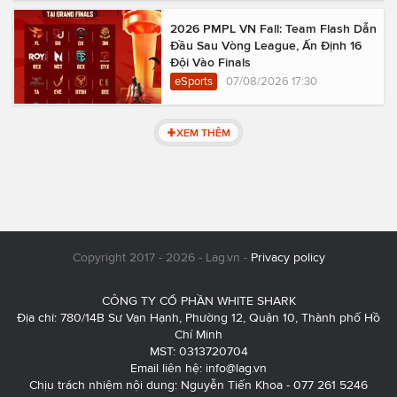
2026 PMPL VN Fall: Team Flash Dẫn
Đầu Sau Vòng League, Ấn Định 16
Đội Vào Finals
eSports
07/08/2026 17:30
XEM THÊM
Copyright 2017 - 2026 - Lag.vn -
Privacy policy
CÔNG TY CỔ PHẦN WHITE SHARK
Địa chỉ: 780/14B Sư Vạn Hạnh, Phường 12, Quận 10, Thành phố Hồ
Chí Minh
MST: 0313720704
Email liên hệ:
info@lag.vn
Chịu trách nhiệm nội dung: Nguyễn Tiến Khoa - 077 261 5246