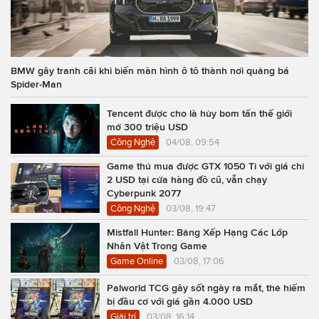
BMW gây tranh cãi khi biến màn hình ô tô thành nơi quảng bá
Spider-Man
Tencent được cho là hủy bom tấn thế giới
mở 300 triệu USD
Công Nghệ
04/08, 09:54
Game thủ mua được GTX 1050 Ti với giá chỉ
2 USD tại cửa hàng đồ cũ, vẫn chạy
Cyberpunk 2077
Công Nghệ
03/08, 19:47
Mistfall Hunter: Bảng Xếp Hạng Các Lớp
Nhân Vật Trong Game
Game Online
03/08, 17:06
Palworld TCG gây sốt ngày ra mắt, thẻ hiếm
bị đầu cơ với giá gần 4.000 USD
Giải trí
03/08, 16:14