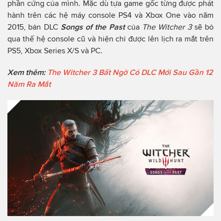
phần cứng của mình. Mặc dù tựa game gốc từng được phát
hành trên các hệ máy console PS4 và Xbox One vào năm
2015, bản DLC
Songs of the Past
của
The Witcher 3
sẽ bỏ
qua thế hệ console cũ và hiện chỉ được lên lịch ra mắt trên
PS5, Xbox Series X/S và PC.
Xem thêm:
The Witcher 3 Bất Ngờ Có DLC Mới Sau Gần 12
Năm Ra Mắt