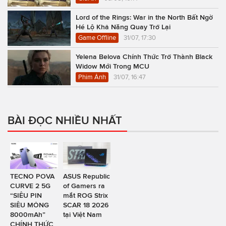
Lord of the Rings: War in the North Bất Ngờ
Hé Lộ Khả Năng Quay Trở Lại
Game Offline
31/07, 17:30
Yelena Belova Chính Thức Trở Thành Black
Widow Mới Trong MCU
Phim Ảnh
31/07, 16:47
BÀI ĐỌC NHIỀU NHẤT
TECNO POVA
ASUS Republic
CURVE 2 5G
of Gamers ra
“SIÊU PIN
mắt ROG Strix
SIÊU MỎNG
SCAR 18 2026
8000mAh”
tại Việt Nam
CHÍNH THỨC