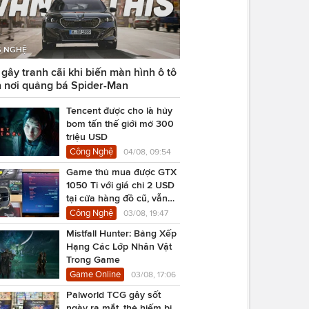
 NGHỆ
ây tranh cãi khi biến màn hình ô tô
 nơi quảng bá Spider-Man
Tencent được cho là hủy
bom tấn thế giới mở 300
triệu USD
Công Nghệ
04/08, 09:54
Game thủ mua được GTX
1050 Ti với giá chỉ 2 USD
tại cửa hàng đồ cũ, vẫn
chạy Cyberpunk 2077
Công Nghệ
03/08, 19:47
Mistfall Hunter: Bảng Xếp
Hạng Các Lớp Nhân Vật
Trong Game
Game Online
03/08, 17:06
Palworld TCG gây sốt
ngày ra mắt, thẻ hiếm bị