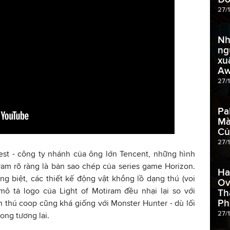
27/
Nh
ng
xu
Aw
27/
Pa
Mà
Củ
27/
est
- công ty nhánh của ông lớn Tencent, những hình
ram rõ ràng là bản sao chép của series game Horizon.
Ha
g biệt, các thiết kế động vật khổng lồ dạng thú (voi
Ov
ô tả logo của Light of Motiram đều nhại lại so với
Th
Ph
ăn thú coop cũng khá giống với Monster Hunter - dù lối
27/
ong tương lai.