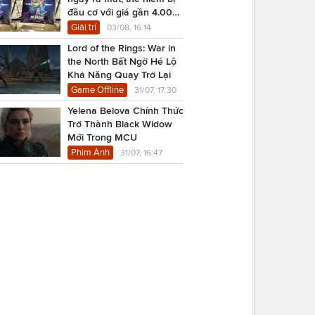
đầu cơ với giá gần 4.000
USD
Giải trí
03/08, 16:14
Lord of the Rings: War in
the North Bất Ngờ Hé Lộ
Khả Năng Quay Trở Lại
Game Offline
31/07, 17:30
Yelena Belova Chính Thức
Trở Thành Black Widow
Mới Trong MCU
Phim Ảnh
31/07, 16:47