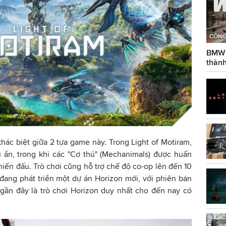
CÔNG
BMW g
thành
hác biệt giữa 2 tựa game này. Trong Light of Motiram,
ú ẩn, trong khi các "Cơ thú" (Mechanimals) được huấn
hiến đấu. Trò chơi cũng hỗ trợ chế độ co-op lên đến 10
a đang phát triển một dự án Horizon mới, với phiên bản
gần đây là trò chơi Horizon duy nhất cho đến nay có