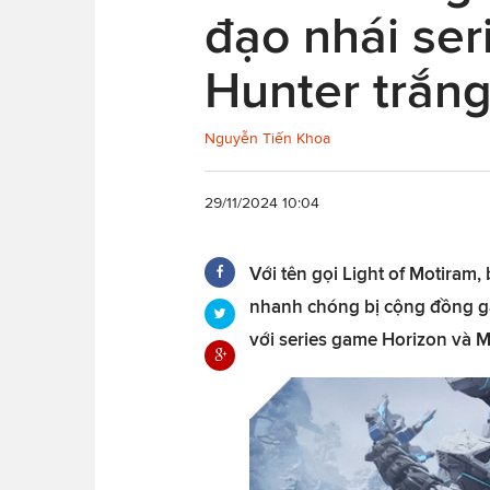
đạo nhái se
Hunter trắng
Nguyễn Tiến Khoa
29/11/2024 10:04
Với tên gọi Light of Motiram,
nhanh chóng bị cộng đồng g
với series game Horizon và M