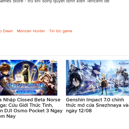
ames Store - trừ khi Sony quyết định kiện Tencent để
ro Dawn
Monster Hunter
Tin tức game
a Nhập Closed Beta Norse
Genshin Impact 7.0 chính
ga: Cửu Giới Thức Tỉnh,
thức mở cửa Snezhnaya và
n DJI Osmo Pocket 3 Ngay
ngày 12/08
ôm Nay