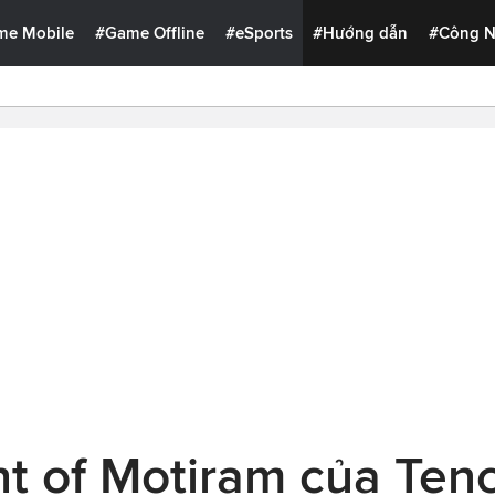
me Mobile
#Game Offline
#eSports
#Hướng dẫn
#Công 
t of Motiram của Tenc