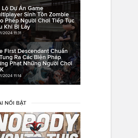
 Lộ Dự Án Game
ltiplayer Sinh Tồn Zombie
o Phép Người Chơi Tiếp Tục
u Khi Bị Lây
1/2024 11:31
e First Descendant Chuẩn
 Tung Ra Các Biện Pháp
ừng Phạt Những Người Chơi
K
1/2024 11:14
I NỔI BẬT