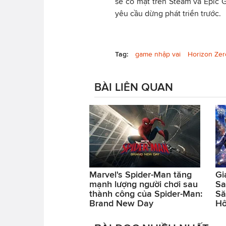
sẽ có mặt trên Steam và Epic G
yêu cầu dừng phát triển trước.
Tag:
game nhập vai
Horizon Ze
BÀI LIÊN QUAN
Marvel's Spider-Man tăng
Gi
mạnh lượng người chơi sau
Sa
thành công của Spider-Man:
Să
Brand New Day
H