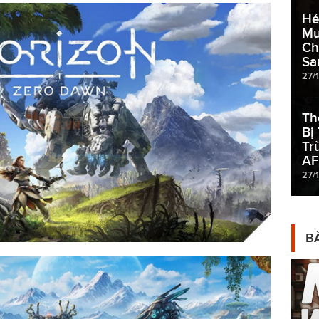
Hé
Mu
Ch
Sa
27/1
Th
Bị
Tr
AF
27/1
BÀ