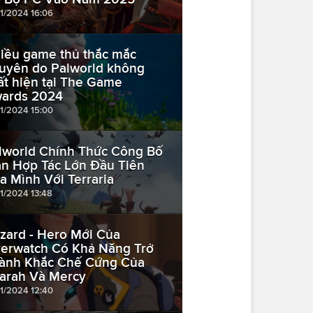
11/2024 16:06
iều game thủ thắc mắc
uyên do Palworld không
ất hiện tại The Game
ards 2024
11/2024 15:00
lworld Chính Thức Công Bố
n Hợp Tác Lớn Đầu Tiên
a Mình Với Terraria
11/2024 13:48
zard - Hero Mới Của
erwatch Có Khả Năng Trở
ành Khắc Chế Cứng Của
arah Và Mercy
11/2024 12:40