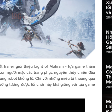
Xu
lố
và
28/
Nh
Hố
Ga
Sả
28/
Ma
 trailer giới thiệu Light of Motiram - tựa game thám
Cô
i con người mặc các trang phục nguyên thủy chiến đấu
Th
ạng robot khổng lồ. Chỉ với những miêu tả thoáng qua
Mạ
tưởng tượng được lối chơi này khá giống với tựa game
28/
Mộ
Lố
Đổ