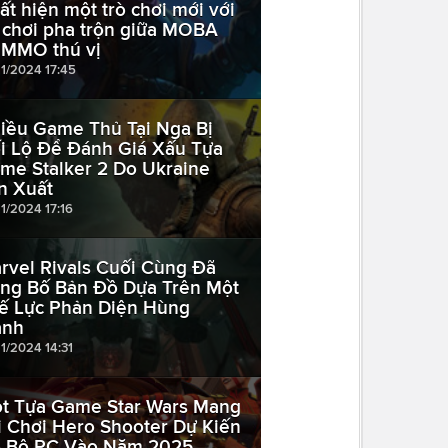
ất hiện một trò chơi mới với
i chơi pha trộn giữa MOBA
 MMO thú vị
11/2024 17:45
iều Game Thủ Tại Nga Bị
i Lộ Để Đánh Giá Xấu Tựa
me Stalker 2 Do Ukraine
n Xuất
11/2024 17:16
rvel Rivals Cuối Cùng Đã
ng Bố Bản Đồ Dựa Trên Một
ế Lực Phản Diện Hùng
nh
11/2024 14:31
t Tựa Game Star Wars Mang
i Chơi Hero Shooter Dự Kiến
 Bộ PC Vào Năm 2025