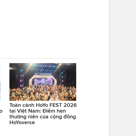
Toàn cảnh HoYo FEST 2026
o
tại Việt Nam: Điểm hẹn
thường niên của cộng đồng
HoYoverse