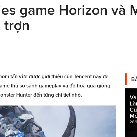
ries game Horizon và 
 trợn
 bom tấn vừa được giới thiệu của Tencent này đã
B
ame thủ so sánh gameplay và đồ họa quá giống
onster Hunter đến từng chi tiết nhỏ.
Va
Là
Củ
Mớ
28/