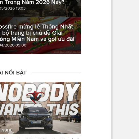
n Trong Năm 2026 Này?
05/2026 19:03
ossfire mừng lễ Thống Nhất
i bộ trang bị chủ đề Giải
óng Miền Nam và gói ưu đãi
04/2026 09:00
I NỔI BẬT
 NGHỆ