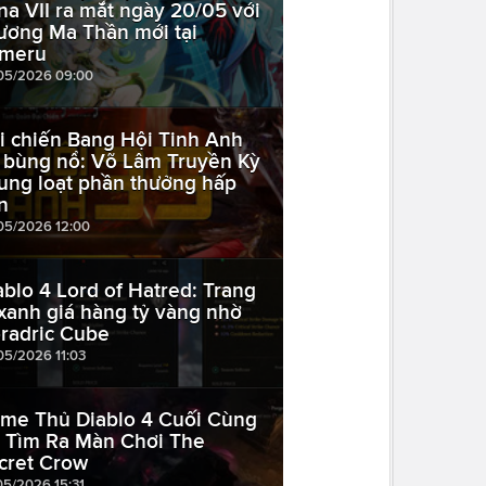
na VII ra mắt ngày 20/05 với
ương Ma Thần mới tại
meru
05/2026 09:00
i chiến Bang Hội Tinh Anh
 bùng nổ: Võ Lâm Truyền Kỳ
 tung loạt phần thưởng hấp
n
05/2026 12:00
ablo 4 Lord of Hatred: Trang
 xanh giá hàng tỷ vàng nhờ
radric Cube
05/2026 11:03
me Thủ Diablo 4 Cuối Cùng
 Tìm Ra Màn Chơi The
cret Crow
05/2026 15:31