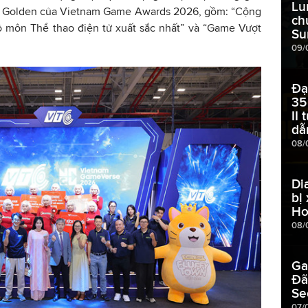
Lu
e Golden của Vietnam Game Awards 2026, gồm: “Cộng
ch
ộ môn Thể thao điện tử xuất sắc nhất” và “Game Vượt
Su
09/
Đạ
35
II
dẫ
08/
Di
bị
Ho
08/
Ga
Đã
Se
07/