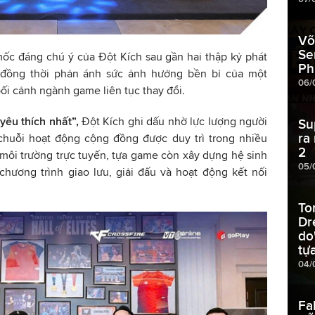
Võ
Se
ốc đáng chú ý của Đột Kích sau gần hai thập kỷ phát
Ph
m, đồng thời phản ánh sức ảnh hưởng bền bỉ của một
06/
bối cảnh ngành game liên tục thay đổi.
êu thích nhất”,
Đột Kích ghi dấu nhờ lực lượng người
Su
ra
chuỗi hoạt động cộng đồng được duy trì trong nhiều
2
 môi trường trực tuyến, tựa game còn xây dựng hệ sinh
05/
 chương trình giao lưu, giải đấu và hoạt động kết nối
To
Dr
do
tự
04/
Fa