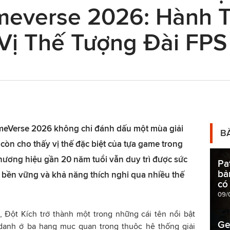
everse 2026: Hành T
Vị Thế Tượng Đài FPS
meVerse 2026 không chỉ đánh dấu một mùa giải
B
còn cho thấy vị thế đặc biệt của tựa game trong
hương hiệu gần 20 năm tuổi vẫn duy trì được sức
Pa
bả
bền vững và khả năng thích nghi qua nhiều thế
có
09/
, Đột Kích trở thành một trong những cái tên nổi bật
Ge
 danh ở ba hạng mục quan trọng thuộc hệ thống giải