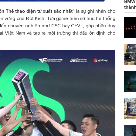
BMW g
thành
n Thể thao điện tử xuất sắc nhất”
là sự ghi nhận cho
bền vững của Đột Kích. Tựa game hiện sở hữu hệ thống
ào đến chuyên nghiệp như CSC hay CFVL, góp phần duy
ại Việt Nam và tạo ra môi trường thi đấu ổn định cho