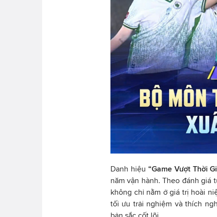
Danh hiệu
“Game Vượt Thời G
năm vận hành. Theo đánh giá từ
không chỉ nằm ở giá trị hoài n
tối ưu trải nghiệm và thích ng
bản sắc cốt lõi.