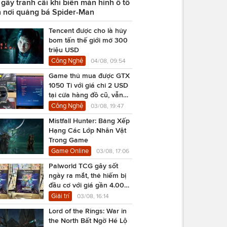
ây tranh cãi khi biến màn hình ô tô
 nơi quảng bá Spider-Man
Tencent được cho là hủy
bom tấn thế giới mở 300
triệu USD
Công Nghệ
04/08, 09:54
Game thủ mua được GTX
1050 Ti với giá chỉ 2 USD
tại cửa hàng đồ cũ, vẫn
chạy Cyberpunk 2077
Công Nghệ
03/08, 19:47
Mistfall Hunter: Bảng Xếp
Hạng Các Lớp Nhân Vật
Trong Game
Game Online
03/08, 17:06
Palworld TCG gây sốt
ngày ra mắt, thẻ hiếm bị
đầu cơ với giá gần 4.000
USD
Giải trí
03/08, 16:14
Lord of the Rings: War in
the North Bất Ngờ Hé Lộ