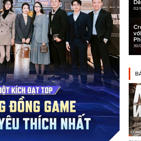
Dẫ
02/
Cr
vớ
Ph
30/
BÀ
CÔNG