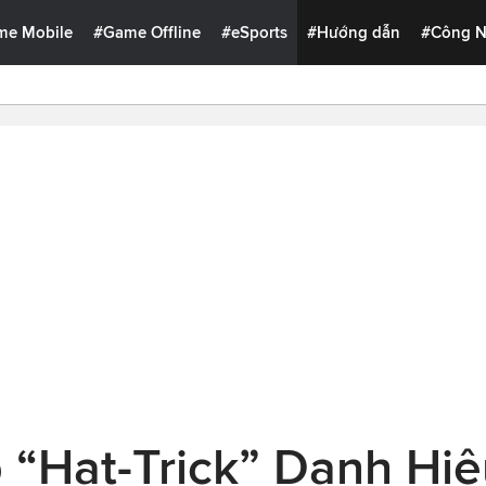
me Mobile
#Game Offline
#eSports
#Hướng dẫn
#Công 
 “Hat-Trick” Danh Hiệ