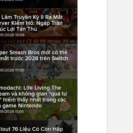
 Lâm Truyền Kỳ II Ra Mắt
rver Kiếm Hổ: Ngập Tràn
úc Lợi Tân Thủ
05/2026 10:06
per Smash Bros mới có thể
 mắt trước 2028 trên Switch
05/2026 17:00
modachi: Life Living The
eam và không gian "quá tự
" hiếm thấy nhất trong các
a game Nintendo
05/2026 11:00
llout 76 Liệu Có Còn Hấp