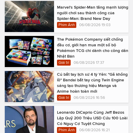
Marvel's Spider-Man tăng mạnh lượng
người chơi sau thành công của
Spider-Man: Brand New Day
Phim Ảnh
06/08/2026 19:03
The Pokémon Company siết chống
đầu cơ, giới hạn mua một số bộ
Pokémon TCG chỉ dành cho công dân
Nhật Bản
Giải trí
06/08/2026 17:37
Cú bắt tay lịch sử 4 tỷ Yên: "Gã khổng
lồ" Bandai bắt tay cùng Twin Engine
sáng tạo thương hiệu Manga và
Anime hoàn toàn mới
Giải trí
06/08/2026 16:56
Leonardo DiCaprio Cùng Jeff Bezos
Lập Quỹ 200 Triệu USD Cứu 100 Loài
Có Nguy Cơ Tuyệt Chủng
Phim Ảnh
06/08/2026 16:21