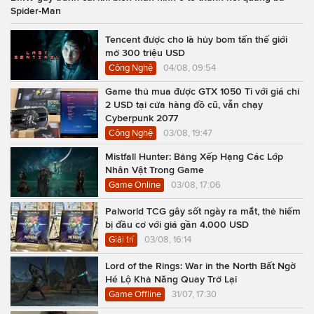
Spider-Man
Tencent được cho là hủy bom tấn thế giới
mở 300 triệu USD
Công Nghệ
04/08, 09:54
Game thủ mua được GTX 1050 Ti với giá chỉ
2 USD tại cửa hàng đồ cũ, vẫn chạy
Cyberpunk 2077
Công Nghệ
03/08, 19:47
Mistfall Hunter: Bảng Xếp Hạng Các Lớp
Nhân Vật Trong Game
Game Online
03/08, 17:06
Palworld TCG gây sốt ngày ra mắt, thẻ hiếm
bị đầu cơ với giá gần 4.000 USD
Giải trí
03/08, 16:14
Lord of the Rings: War in the North Bất Ngờ
Hé Lộ Khả Năng Quay Trở Lại
Game Offline
31/07, 17:30