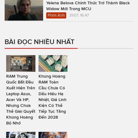
Yelena Belova Chính Thức Trở Thành Black
Widow Mới Trong MCU
Phim Ảnh
31/07, 16:47
BÀI ĐỌC NHIỀU NHẤT
RAM Trung
Khủng Hoảng
Quốc Bắt Đầu
RAM Toàn
Xuất Hiện Trên
Cầu Chưa Có
Laptop Asus,
Dấu Hiệu Hạ
Acer Và HP,
Nhiệt, Giá Linh
Nhưng Chưa
Kiện Có Thể
Thể Giải Quyết
Tiếp Tục Tăng
Khủng Hoảng
Đến 2028
Bộ Nhớ