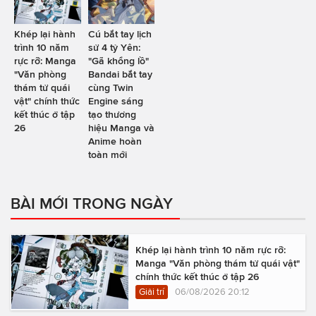
Khép lại hành
Cú bắt tay lịch
trình 10 năm
sử 4 tỷ Yên:
rực rỡ: Manga
"Gã khổng lồ"
"Văn phòng
Bandai bắt tay
thám tử quái
cùng Twin
vật" chính thức
Engine sáng
kết thúc ở tập
tạo thương
26
hiệu Manga và
Anime hoàn
toàn mới
BÀI MỚI TRONG NGÀY
Khép lại hành trình 10 năm rực rỡ:
Manga "Văn phòng thám tử quái vật"
chính thức kết thúc ở tập 26
Giải trí
06/08/2026 20:12