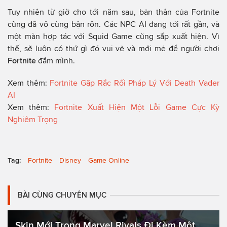
Tuy nhiên từ giờ cho tới năm sau, bản thân của Fortnite
cũng đã vô cùng bận rộn. Các NPC AI đang tới rất gần, và
một màn hợp tác với Squid Game cũng sắp xuất hiện. Vì
thế, sẽ luôn có thứ gì đó vui vẻ và mới mẻ để người chơi
Fortnite
đắm mình.
Xem thêm:
Fortnite Gặp Rắc Rối Pháp Lý Với Death Vader
AI
Xem thêm:
Fortnite Xuất Hiện Một Lỗi Game Cực Kỳ
Nghiêm Trọng
Tag:
Fortnite
Disney
Game Online
BÀI CÙNG CHUYÊN MỤC
Skin Mới Trong Marvel Rivals Đi Kèm Một