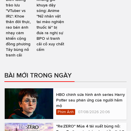
trào lưu
khuya dậy
"VTuber vs
sóng: Anime
IRL": Khoe
"Nữ nhân vật
thân đời thực,
tai mèo nghiện
rao bán ảnh
thuốc lá" bị
nhạy cảm
đưa ra nghị sự
khiến cộng
BPO vì tranh
đồng phương
cãi cổ xuy chất
Tây bùng nổ
cấm
tranh cãi
BÀI MỚI TRONG NGÀY
HBO chỉnh sửa hình ảnh series Harry
Potter sau phản ứng của người hâm
mộ
Phim Ảnh
07/08/2026 20:06
"Re:ZERO" Mùa 4 tái xuất bùng nổ: