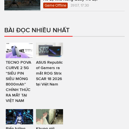
Game Offline
31/07, 17:30
BÀI ĐỌC NHIỀU NHẤT
TECNO POVA
ASUS Republic
CURVE 2 5G
of Gamers ra
“SIÊU PIN
mắt ROG Strix
SIÊU MỎNG
SCAR 18 2026
8000mAh”
tại Việt Nam
CHÍNH THỨC
RA MẮT TẠI
VIỆT NAM
Biến tướng
Khung giờ