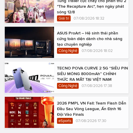
Tung Trailer cực cháy cho phần thứ 2
"The Recapture Arc", hẹn ngày phát
sóng 12/8
Giải trí
07/08/2026 18:32
ASUS ProArt – Hệ sinh thái phần
cứng toàn diện dành cho nhà sáng
tạo chuyên nghiệp
Công Nghệ
07/08/2026 18:02
TECNO POVA CURVE 2 5G “SIÊU PIN
SIÊU MỎNG 8000mAh” CHÍNH
THỨC RA MẮT TẠI VIỆT NAM
Công Nghệ
07/08/2026 17:38
2026 PMPL VN Fall: Team Flash Dẫn
Đầu Sau Vòng League, Ấn Định 16
Đội Vào Finals
eSports
07/08/2026 17:30