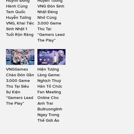
Huỳnh Đồng
Huyễn Tướng
Hành Cùng
VNG Đón Sinh
Tam Quốc
Nhật Đáng
Huyễn Tướng
Nhớ Cùng
VNG, Khai Tiệc
3.000 Game
Sinh Nhật 1
Thủ Tại
Tuổi Rộn Ràng
“Gamers Lead
The Play”
VNGGames
Hiện Tượng
Chào Đón Gần
Làng Game:
3.000 Game
Nghịch Thuỷ
Thủ Tại Siêu
Hàn Tổ Chức
Sự Kiện
Fan Meeting
“Gamers Lead
Online Cho
The Play”
Anh Trai
Buitruonglinh
Ngay Trong
Thế Giới Ảo