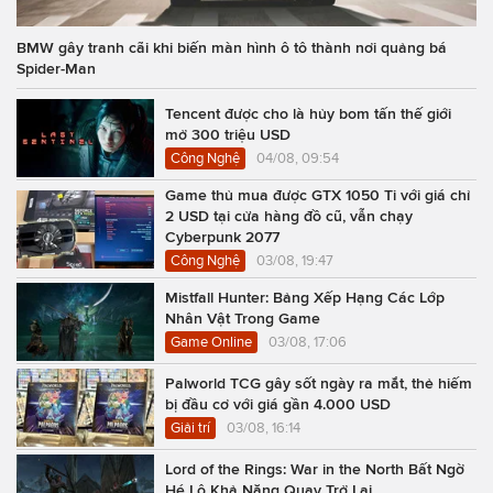
BMW gây tranh cãi khi biến màn hình ô tô thành nơi quảng bá
Spider-Man
Tencent được cho là hủy bom tấn thế giới
mở 300 triệu USD
Công Nghệ
04/08, 09:54
Game thủ mua được GTX 1050 Ti với giá chỉ
2 USD tại cửa hàng đồ cũ, vẫn chạy
Cyberpunk 2077
Công Nghệ
03/08, 19:47
Mistfall Hunter: Bảng Xếp Hạng Các Lớp
Nhân Vật Trong Game
Game Online
03/08, 17:06
Palworld TCG gây sốt ngày ra mắt, thẻ hiếm
bị đầu cơ với giá gần 4.000 USD
Giải trí
03/08, 16:14
Lord of the Rings: War in the North Bất Ngờ
Hé Lộ Khả Năng Quay Trở Lại