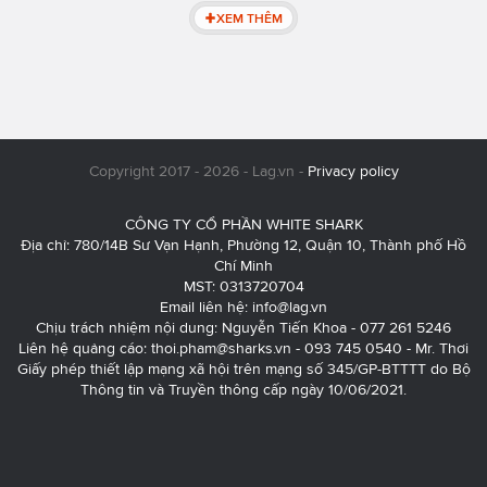
XEM THÊM
Copyright 2017 - 2026 - Lag.vn -
Privacy policy
CÔNG TY CỔ PHẦN WHITE SHARK
Địa chỉ: 780/14B Sư Vạn Hạnh, Phường 12, Quận 10, Thành phố Hồ
Chí Minh
MST: 0313720704
Email liên hệ:
info@lag.vn
Chịu trách nhiệm nội dung: Nguyễn Tiến Khoa - 077 261 5246
Liên hệ quảng cáo:
thoi.pham@sharks.vn
- 093 745 0540 - Mr. Thơi
Giấy phép thiết lập mạng xã hội trên mạng số 345/GP-BTTTT do Bộ
Thông tin và Truyền thông cấp ngày 10/06/2021.