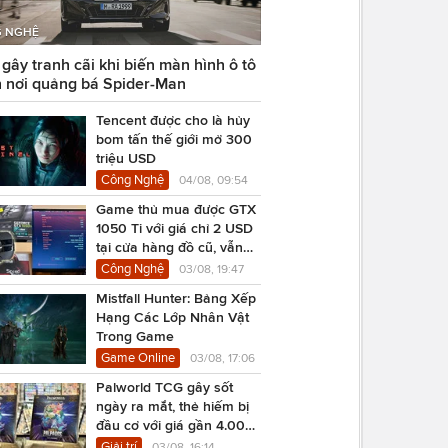
 NGHỆ
ây tranh cãi khi biến màn hình ô tô
 nơi quảng bá Spider-Man
Tencent được cho là hủy
bom tấn thế giới mở 300
triệu USD
Công Nghệ
04/08, 09:54
Game thủ mua được GTX
1050 Ti với giá chỉ 2 USD
tại cửa hàng đồ cũ, vẫn
chạy Cyberpunk 2077
Công Nghệ
03/08, 19:47
Mistfall Hunter: Bảng Xếp
Hạng Các Lớp Nhân Vật
Trong Game
Game Online
03/08, 17:06
Palworld TCG gây sốt
ngày ra mắt, thẻ hiếm bị
đầu cơ với giá gần 4.000
USD
Giải trí
03/08, 16:14