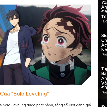
Yo
An
Độ
Tô
18/
Si
Ch
Ac
Nh
17/
To
Bả
An
Và
Đầ
Của "Solo Leveling"
17/
ủa Solo Leveling được phát hành, tổng số lượt đánh giá
Sp