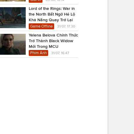
Lord of the Rings: War in
the North Bất Ngờ Hé Lộ
Khả Năng Quay Trở Lại
Game Offline
31/07, 17:30
Yelena Belova Chính Thức
Trở Thành Black Widow
Mới Trong MCU
Phim Ảnh
31/07, 16:47