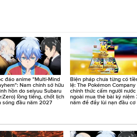
c đáo anime "Multi-Mind
Biện pháp chưa từng có tiề
yhem": Nam chính sở hữu
lệ: The Pokémon Company
linh hồn do seiyuu Subaru
chính thức cấm người nước
e:Zero) lồng tiếng, chốt lịch
ngoài mua thẻ bài kỷ niệm
n sóng đầu năm 2027
năm để đẩy lùi nạn đầu cơ