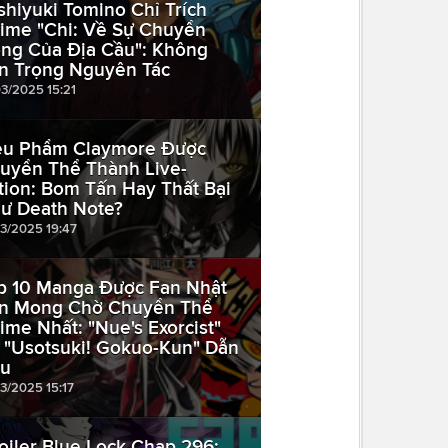
shiyuki Tomino Chỉ Trích
ime "Chi: Về Sự Chuyển
ng Của Địa Cầu": Không
n Trọng Nguyên Tác
03/2025 15:21
êu Phẩm Claymore Được
uyển Thể Thành Live-
tion: Bom Tấn Hay Thất Bại
ư Death Note?
03/2025 19:47
p 10 Manga Được Fan Nhật
n Mong Chờ Chuyển Thể
ime Nhất: "Nue's Exorcist"
 "Usotsuki! Gokuo-Kun" Dẫn
u
03/2025 15:17
oiler Blue Lock Chap 296: