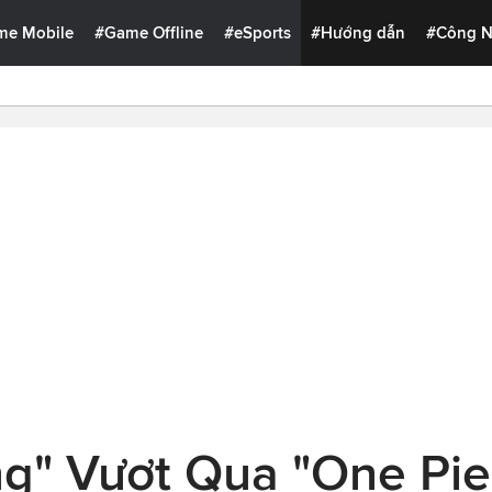
me Mobile
#Game Offline
#eSports
#Hướng dẫn
#Công 
ng" Vượt Qua "One Pie