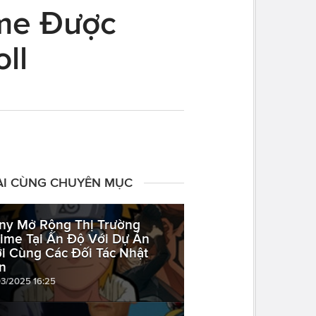
ime Được
ll
ÀI CÙNG CHUYÊN MỤC
ny Mở Rộng Thị Trường
ime Tại Ấn Độ Với Dự Án
i Cùng Các Đối Tác Nhật
n
03/2025 16:25