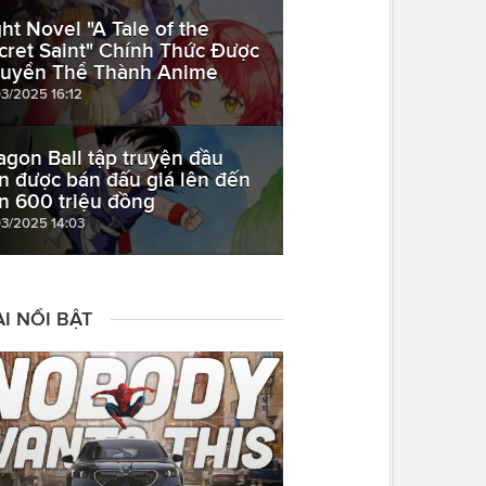
ght Novel "A Tale of the
cret Saint" Chính Thức Được
uyển Thể Thành Anime
03/2025 16:12
agon Ball tập truyện đầu
ên được bán đấu giá lên đến
n 600 triệu đồng
03/2025 14:03
I NỔI BẬT