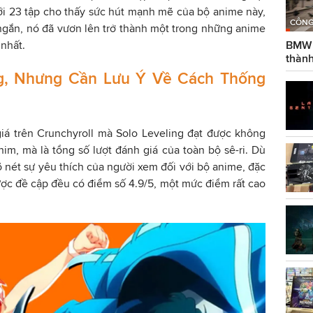
ới 23 tập cho thấy sức hút mạnh mẽ của bộ anime này,
CÔNG
 ngắn, nó đã vươn lên trở thành một trong những anime
BMW g
 nhất.
thành
g, Nhưng Cần Lưu Ý Về Cách Thống
giá trên Crunchyroll mà Solo Leveling đạt được không
him, mà là tổng số lượt đánh giá của toàn bộ sê-ri. Dù
õ nét sự yêu thích của người xem đối với bộ anime, đặc
ược đề cập đều có điểm số 4.9/5, một mức điểm rất cao