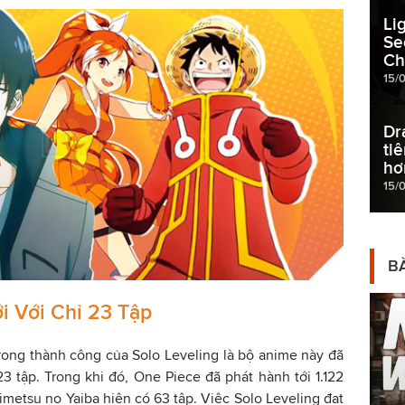
Li
Se
Ch
15/
Dr
ti
hơ
15/
BÀ
i Với Chỉ 23 Tập
rong thành công của Solo Leveling là bộ anime này đã
23 tập. Trong khi đó, One Piece đã phát hành tới 1.122
Kimetsu no Yaiba hiện có 63 tập. Việc Solo Leveling đạt