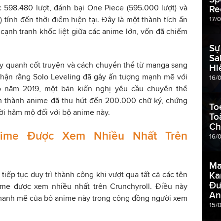
 598.480 lượt, đánh bại One Piece (595.000 lượt) và
Re
 tính đến thời điểm hiện tại. Đây là một thành tích ấn
17/
 cạnh tranh khốc liệt giữa các anime lớn, vốn đã chiếm
Sự
Sa
ay quanh cốt truyện và cách chuyển thể từ manga sang
Hi
hận rằng Solo Leveling đã gây ấn tượng mạnh mẽ với
16/
o năm 2019, một bản kiến nghị yêu cầu chuyển thể
 thành anime đã thu hút đến 200.000 chữ ký, chứng
To
ười hâm mộ đối với bộ anime này.
To
Ch
Anime Được Xem Nhiều Nhất Trên
16/
Ma
iếp tục duy trì thành công khi vượt qua tất cả các tên
Ka
Đư
nime được xem nhiều nhất trên Crunchyroll. Điều này
An
 mạnh mẽ của bộ anime này trong cộng đồng người xem
15/