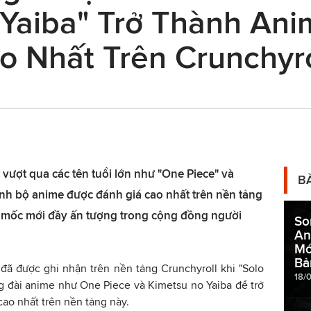
 Yaiba" Trở Thành An
o Nhất Trên Crunchyro
 vượt qua các tên tuổi lớn như "One Piece" và
B
ành bộ anime được đánh giá cao nhất trên nền tảng
ột mốc mới đầy ấn tượng trong cộng đồng người
So
An
Mớ
Bả
đã được ghi nhận trên nền tảng Crunchyroll khi "Solo
18/
g đài anime như One Piece và Kimetsu no Yaiba để trở
ao nhất trên nền tảng này.