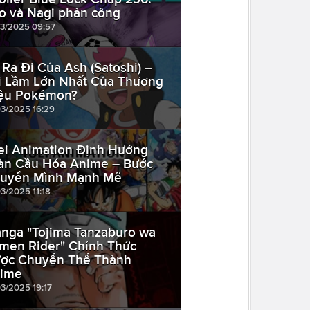
o và Nagi phản công
03/2025 09:57
 Ra Đi Của Ash (Satoshi) –
i Lầm Lớn Nhất Của Thương
ệu Pokémon?
03/2025 16:29
ei Animation Định Hướng
àn Cầu Hóa Anime – Bước
uyển Mình Mạnh Mẽ
03/2025 11:18
nga "Tojima Tanzaburo wa
men Rider" Chính Thức
ợc Chuyển Thể Thành
ime
03/2025 19:17