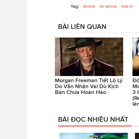
Tag:
Anime
tin anime
Giải trí
BÀI LIÊN QUAN
Morgan Freeman Tiết Lộ Lý
Độ
Do Vẫn Nhận Vai Dù Kịch
Ma
Bản Chưa Hoàn Hảo
3 
(R
lê
BÀI ĐỌC NHIỀU NHẤT