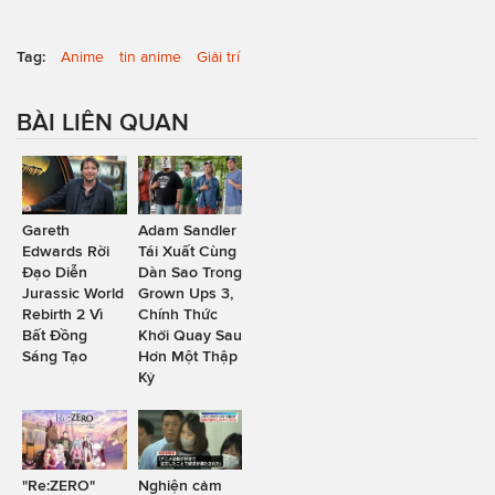
Tag:
Anime
tin anime
Giải trí
BÀI LIÊN QUAN
Gareth
Adam Sandler
Edwards Rời
Tái Xuất Cùng
Đạo Diễn
Dàn Sao Trong
Jurassic World
Grown Ups 3,
Rebirth 2 Vì
Chính Thức
Bất Đồng
Khởi Quay Sau
Sáng Tạo
Hơn Một Thập
Kỷ
"Re:ZERO"
Nghiện cảm