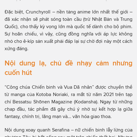
Đặc biệt, Crunchyroll – nền tảng anime lớn nhất thế giới –
đã xác nhận sẽ phát sóng toàn cầu (trừ Nhật Bản và Trung
Quốc), cho thấy kỳ vọng lớn mà quốc tế dành cho bộ phim.
Sự hoãn chiếu, vì vậy, cũng đồng nghĩa với áp lực không
nhỏ cho ê-kíp sản xuất phải đáp lại sự chờ đợi này một cách
xứng đáng.
Nội dung lạ, chủ đề nhạy cảm nhưng
cuốn hút
“Công chúa Chiến binh và Vua Dã nhân” được chuyển thể
từ manga của Kotoba Noriaki, ra mắt từ năm 2021 trên tạp
chí Bessatsu Shōnen Magazine (Kodansha). Ngay từ những
chap đầu, tác phẩm đã gây chú ý nhờ sự kết hợp lạ giữa
fantasy, chính trị, lãng mạn và... văn hóa giao thoa.
Nội dung xoay quanh Serafina – nữ chiến binh lẫy lừng của