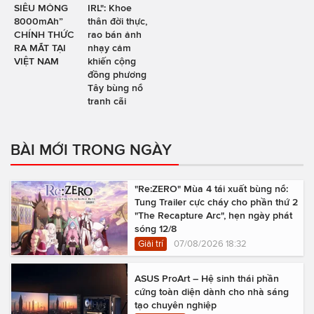
SIÊU MỎNG
IRL": Khoe
8000mAh”
thân đời thực,
CHÍNH THỨC
rao bán ảnh
RA MẮT TẠI
nhạy cảm
VIỆT NAM
khiến cộng
đồng phương
Tây bùng nổ
tranh cãi
BÀI MỚI TRONG NGÀY
"Re:ZERO" Mùa 4 tái xuất bùng nổ:
Tung Trailer cực cháy cho phần thứ 2
"The Recapture Arc", hẹn ngày phát
sóng 12/8
Giải trí
07/08/2026 18:32
ASUS ProArt – Hệ sinh thái phần
cứng toàn diện dành cho nhà sáng
tạo chuyên nghiệp