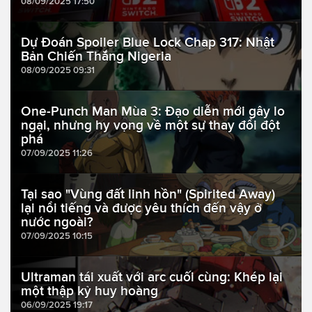
08/09/2025 17:50
Dự Đoán Spoiler Blue Lock Chap 317: Nhật
Bản Chiến Thắng Nigeria
08/09/2025 09:31
One-Punch Man Mùa 3: Đạo diễn mới gây lo
ngại, nhưng hy vọng về một sự thay đổi đột
phá
07/09/2025 11:26
Tại sao "Vùng đất linh hồn" (Spirited Away)
lại nổi tiếng và được yêu thích đến vậy ở
nước ngoài?
07/09/2025 10:15
Ultraman tái xuất với arc cuối cùng: Khép lại
một thập kỷ huy hoàng
06/09/2025 19:17