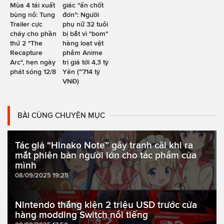
Mùa 4 tái xuất
giác "ấn chốt
bùng nổ: Tung
đơn": Người
Trailer cực
phụ nữ 32 tuổi
cháy cho phần
bị bắt vì "bom"
thứ 2 "The
hàng loạt vật
Recapture
phẩm Anime
Arc", hẹn ngày
trị giá tới 4,3 tỷ
phát sóng 12/8
Yên (~714 tỷ
VNĐ)
BÀI CÙNG CHUYÊN MỤC
Tác giả “Hinako Note” gây tranh cãi khi ra
mắt phiên bản người lớn cho tác phẩm của
mình
08/09/2025 19:25
Nintendo thắng kiện 2 triệu USD trước cửa
hàng modding Switch nổi tiếng