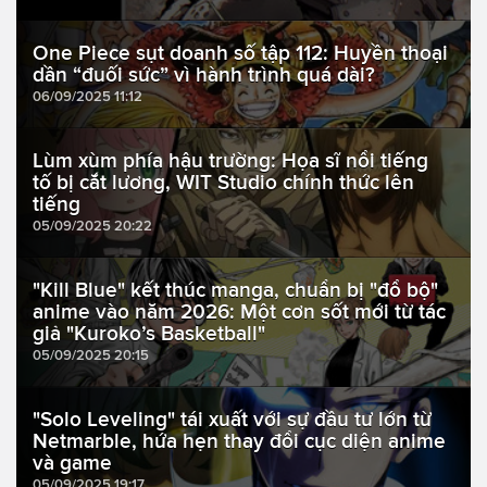
One Piece sụt doanh số tập 112: Huyền thoại
dần “đuối sức” vì hành trình quá dài?
06/09/2025 11:12
Lùm xùm phía hậu trường: Họa sĩ nổi tiếng
tố bị cắt lương, WIT Studio chính thức lên
tiếng
05/09/2025 20:22
"Kill Blue" kết thúc manga, chuẩn bị "đổ bộ"
anime vào năm 2026: Một cơn sốt mới từ tác
giả "Kuroko’s Basketball"
05/09/2025 20:15
"Solo Leveling" tái xuất với sự đầu tư lớn từ
Netmarble, hứa hẹn thay đổi cục diện anime
và game
05/09/2025 19:17