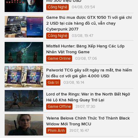
mở 300 triệu USD
Công Nghệ
04/08, 09:54
Game thủ mua được GTX 1050 Ti với giá chỉ
2 USD tại cửa hàng đồ cũ, vẫn chạy
Cyberpunk 2077
Công Nghệ
03/08, 19:47
Mistfall Hunter: Bảng Xếp Hạng Các Lớp
Nhân Vật Trong Game
Game Online
03/08, 17:06
Palworld TCG gây sốt ngày ra mắt, thẻ hiếm
bị đầu cơ với giá gần 4.000 USD
Giải trí
03/08, 16:14
Lord of the Rings: War in the North Bất Ngờ
Hé Lộ Khả Năng Quay Trở Lại
Game Offline
31/07, 17:30
Yelena Belova Chính Thức Trở Thành Black
Widow Mới Trong MCU
Phim Ảnh
31/07, 16:47