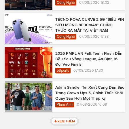
Công Nghệ
07/08/2026 18:02
TECNO POVA CURVE 2 5G “SIÊU PIN
SIÊU MỎNG 8000mAh” CHÍNH
THỨC RA MẮT TẠI VIỆT NAM
Công Nghệ
07/08/2026 17:38
2026 PMPL VN Fall: Team Flash Dẫn
Đầu Sau Vòng League, Ấn Định 16
Đội Vào Finals
eSports
07/08/2026 17:30
Adam Sandler Tái Xuất Cùng Dàn Sao
Trong Grown Ups 3, Chính Thức Khởi
Quay Sau Hơn Một Thập Kỷ
Phim Ảnh
07/08/2026 16:08
XEM THÊM