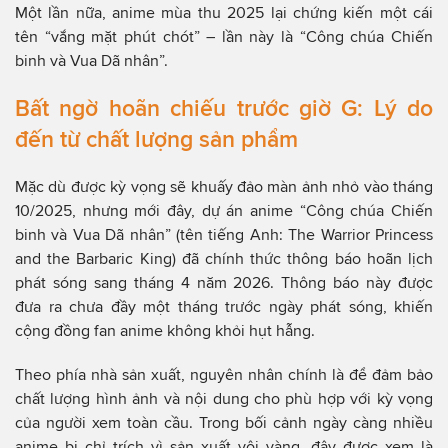
Một lần nữa, anime mùa thu 2025 lại chứng kiến một cái
tên “vắng mặt phút chót” – lần này là “Công chúa Chiến
binh và Vua Dã nhân”.
Bất ngờ hoãn chiếu trước giờ G: Lý do
đến từ chất lượng sản phẩm
Mặc dù được kỳ vọng sẽ khuấy đảo màn ảnh nhỏ vào tháng
10/2025, nhưng mới đây, dự án anime “Công chúa Chiến
binh và Vua Dã nhân” (tên tiếng Anh: The Warrior Princess
and the Barbaric King) đã chính thức thông báo hoãn lịch
phát sóng sang tháng 4 năm 2026. Thông báo này được
đưa ra chưa đầy một tháng trước ngày phát sóng, khiến
cộng đồng fan anime không khỏi hụt hẫng.
Theo phía nhà sản xuất, nguyên nhân chính là để đảm bảo
chất lượng hình ảnh và nội dung cho phù hợp với kỳ vọng
của người xem toàn cầu. Trong bối cảnh ngày càng nhiều
anime bị chỉ trích vì sản xuất vội vàng, đây được xem là