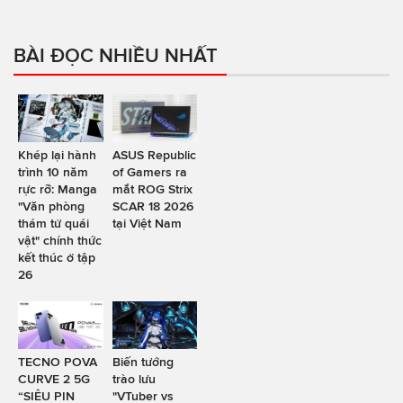
BÀI ĐỌC NHIỀU NHẤT
Khép lại hành
ASUS Republic
trình 10 năm
of Gamers ra
rực rỡ: Manga
mắt ROG Strix
"Văn phòng
SCAR 18 2026
thám tử quái
tại Việt Nam
vật" chính thức
kết thúc ở tập
26
TECNO POVA
Biến tướng
CURVE 2 5G
trào lưu
“SIÊU PIN
"VTuber vs