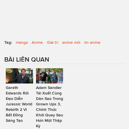
Tag:
manga
Anime
Giải trí
anime mới
tin anime
BÀI LIÊN QUAN
Gareth
Adam Sandler
Edwards Rời
Tái Xuất Cùng
Đạo Diễn
Dàn Sao Trong
Jurassic World
Grown Ups 3,
Rebirth 2 Vì
Chính Thức
Bất Đồng
Khởi Quay Sau
Sáng Tạo
Hơn Một Thập
Kỷ