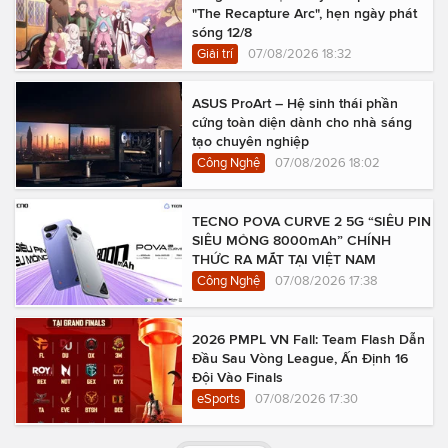
"The Recapture Arc", hẹn ngày phát
sóng 12/8
Giải trí
07/08/2026 18:32
ASUS ProArt – Hệ sinh thái phần
cứng toàn diện dành cho nhà sáng
tạo chuyên nghiệp
Công Nghệ
07/08/2026 18:02
TECNO POVA CURVE 2 5G “SIÊU PIN
SIÊU MỎNG 8000mAh” CHÍNH
THỨC RA MẮT TẠI VIỆT NAM
Công Nghệ
07/08/2026 17:38
2026 PMPL VN Fall: Team Flash Dẫn
Đầu Sau Vòng League, Ấn Định 16
Đội Vào Finals
eSports
07/08/2026 17:30