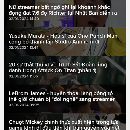
Nữ streamer bất ngờ ghi lại khoảnh khắc
động đất 7,6 độ Richter tại Nhật Bản diễn ra
02/01/2024 14:40
Yusuke Murata - Họa sĩ của One Punch Man
công bộ thành lập Studio Anime mới
02/01/2024 13:44
20 sự thật thú vị về Trinh Sát Đoàn lừng
danh trong Attack On Titan (phần 1)
02/01/2024 11:06
LeBrom James - huyền thoại làng bóng rổ
thế giới chuẩn bị "đổi nghề" sang streamer
02/01/2024 09:35
Chuột Mickey chính thức xuất hiện trong tựa
game kinh dị đầu tiên khi bản quyền vừa hết