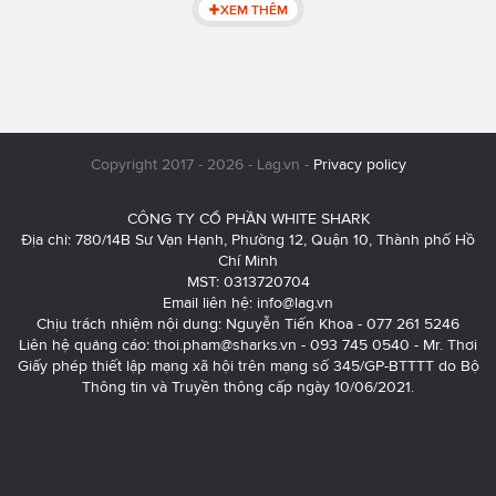
XEM THÊM
Copyright 2017 - 2026 - Lag.vn -
Privacy policy
CÔNG TY CỔ PHẦN WHITE SHARK
Địa chỉ: 780/14B Sư Vạn Hạnh, Phường 12, Quận 10, Thành phố Hồ
Chí Minh
MST: 0313720704
Email liên hệ:
info@lag.vn
Chịu trách nhiệm nội dung: Nguyễn Tiến Khoa - 077 261 5246
Liên hệ quảng cáo:
thoi.pham@sharks.vn
- 093 745 0540 - Mr. Thơi
Giấy phép thiết lập mạng xã hội trên mạng số 345/GP-BTTTT do Bộ
Thông tin và Truyền thông cấp ngày 10/06/2021.