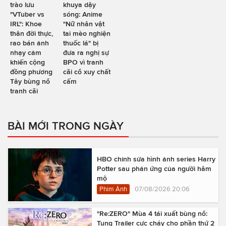
trào lưu
khuya dậy
"VTuber vs
sóng: Anime
IRL": Khoe
"Nữ nhân vật
thân đời thực,
tai mèo nghiện
rao bán ảnh
thuốc lá" bị
nhạy cảm
đưa ra nghị sự
khiến cộng
BPO vì tranh
đồng phương
cãi cổ xuy chất
Tây bùng nổ
cấm
tranh cãi
BÀI MỚI TRONG NGÀY
HBO chỉnh sửa hình ảnh series Harry
Potter sau phản ứng của người hâm
mộ
Phim Ảnh
07/08/2026 20:06
"Re:ZERO" Mùa 4 tái xuất bùng nổ:
Tung Trailer cực cháy cho phần thứ 2