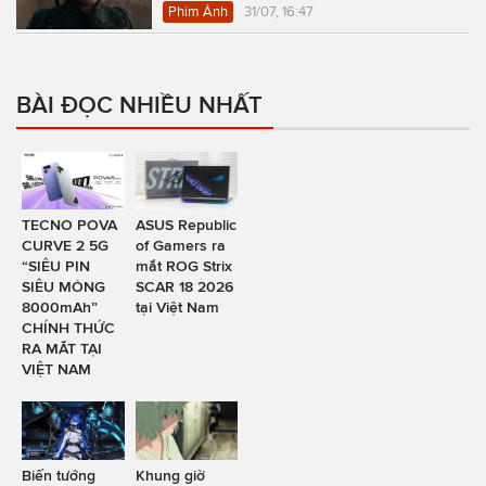
Phim Ảnh
31/07, 16:47
BÀI ĐỌC NHIỀU NHẤT
TECNO POVA
ASUS Republic
CURVE 2 5G
of Gamers ra
“SIÊU PIN
mắt ROG Strix
SIÊU MỎNG
SCAR 18 2026
8000mAh”
tại Việt Nam
CHÍNH THỨC
RA MẮT TẠI
VIỆT NAM
Biến tướng
Khung giờ