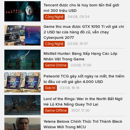
Tencent được cho là hủy bom tấn thế giới
mở 300 triệu USD
Công Nghệ
04/08, 09:54
Game thủ mua được GTX 1050 Ti với giá chỉ
2 USD tại cửa hàng đồ cũ, vẫn chạy
Cyberpunk 2077
Công Nghệ
03/08, 19:47
Mistfall Hunter: Bảng Xếp Hạng Các Lớp
Nhân Vật Trong Game
Game Online
03/08, 17:06
Palworld TCG gây sốt ngày ra mắt, thẻ hiếm
bị đầu cơ với giá gần 4.000 USD
Giải trí
03/08, 16:14
Lord of the Rings: War in the North Bất Ngờ
Hé Lộ Khả Năng Quay Trở Lại
Game Offline
31/07, 17:30
Yelena Belova Chính Thức Trở Thành Black
Widow Mới Trong MCU