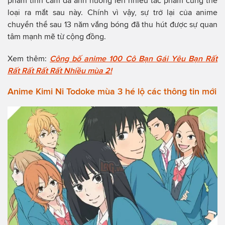
phẩm tình cảm đã ảnh hưởng lên nhiều tác phẩm cùng thể
loại ra mắt sau này. Chính vì vậy, sự trở lại của anime
chuyển thể sau 13 năm vắng bóng đã thu hút được sự quan
tâm mạnh mẽ từ cộng đồng.
Xem thêm:
Công bố anime 100 Cô Bạn Gái Yêu Bạn Rất
Rất Rất Rất Rất Nhiều mùa 2!
Anime Kimi Ni Todoke mùa 3 hé lộ các thông tin mới