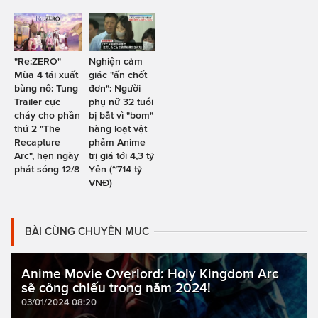
"Re:ZERO"
Nghiện cảm
Mùa 4 tái xuất
giác "ấn chốt
bùng nổ: Tung
đơn": Người
Trailer cực
phụ nữ 32 tuổi
cháy cho phần
bị bắt vì "bom"
thứ 2 "The
hàng loạt vật
Recapture
phẩm Anime
Arc", hẹn ngày
trị giá tới 4,3 tỷ
phát sóng 12/8
Yên (~714 tỷ
VNĐ)
BÀI CÙNG CHUYÊN MỤC
Anime Movie Overlord: Holy Kingdom Arc
sẽ công chiếu trong năm 2024!
03/01/2024 08:20