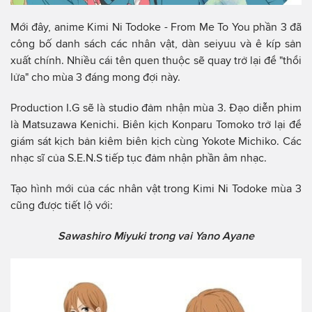
Mới đây, anime Kimi Ni Todoke - From Me To You phần 3 đã
công bố danh sách các nhân vật, dàn seiyuu và ê kíp sản
xuất chính. Nhiều cái tên quen thuộc sẽ quay trở lại để "thổi
lửa" cho mùa 3 đáng mong đợi này.
Production I.G sẽ là studio đảm nhận mùa 3. Đạo diễn phim
là Matsuzawa Kenichi. Biên kịch Konparu Tomoko trở lại để
giám sát kịch bản kiêm biên kịch cùng Yokote Michiko. Các
nhạc sĩ của S.E.N.S tiếp tục đảm nhận phần âm nhạc.
Tạo hình mới của các nhân vật trong Kimi Ni Todoke mùa 3
cũng được tiết lộ với:
Sawashiro Miyuki trong vai Yano Ayane