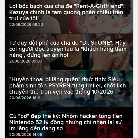
Lời bộc bạch của cha đẻ "Rent-A-Girlfriend":
Kazuya chính là tấm gương phản chiếu trần
trụi của tôi!
22/06/2026 09:23
Tư duy đột phá của cha đẻ "Dr. STONE": Hãy
coi người đọc truyện lậu là "khách hàng tiềm
năng", đừng lên án họ!
21/06/2026 09:09
"Huyền thoại bị lãng quên" thức tỉnh: Siêu
phẩm sinh tồn PSYREN tung trailer, chốt lịch
chuyển thể trọn vẹn vào tháng 10/2026
20/06/2026 16:11
Cú "bơ" đẹp thế kỷ: Nhóm hacker tống tiền
Nintendo 52 tỷ đồng nhưng chỉ nhận lại sự
im lặng đến đáng sợ
20/06/2026 14:06