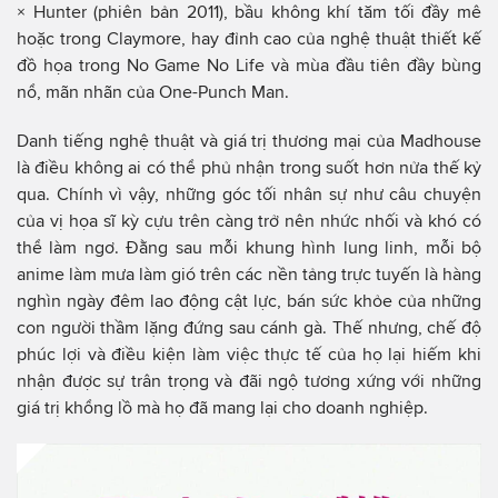
× Hunter (phiên bản 2011), bầu không khí tăm tối đầy mê
hoặc trong Claymore, hay đỉnh cao của nghệ thuật thiết kế
đồ họa trong No Game No Life và mùa đầu tiên đầy bùng
nổ, mãn nhãn của One-Punch Man.
Danh tiếng nghệ thuật và giá trị thương mại của Madhouse
là điều không ai có thể phủ nhận trong suốt hơn nửa thế kỷ
qua. Chính vì vậy, những góc tối nhân sự như câu chuyện
của vị họa sĩ kỳ cựu trên càng trở nên nhức nhối và khó có
thể làm ngơ. Đằng sau mỗi khung hình lung linh, mỗi bộ
anime làm mưa làm gió trên các nền tảng trực tuyến là hàng
nghìn ngày đêm lao động cật lực, bán sức khỏe của những
con người thầm lặng đứng sau cánh gà. Thế nhưng, chế độ
phúc lợi và điều kiện làm việc thực tế của họ lại hiếm khi
nhận được sự trân trọng và đãi ngộ tương xứng với những
giá trị khổng lồ mà họ đã mang lại cho doanh nghiệp.