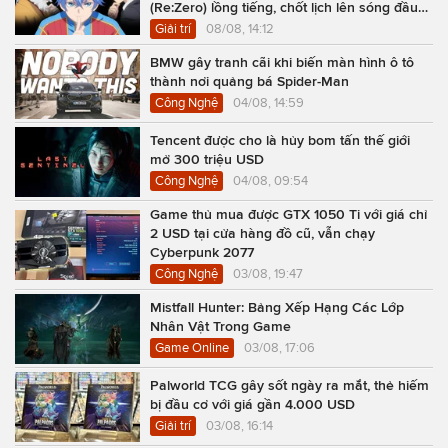
(Re:Zero) lồng tiếng, chốt lịch lên sóng đầu
năm 2027
Giải trí
08/08, 14:12
BMW gây tranh cãi khi biến màn hình ô tô
thành nơi quảng bá Spider-Man
Công Nghệ
04/08, 14:59
Tencent được cho là hủy bom tấn thế giới
mở 300 triệu USD
Công Nghệ
04/08, 09:54
Game thủ mua được GTX 1050 Ti với giá chỉ
2 USD tại cửa hàng đồ cũ, vẫn chạy
Cyberpunk 2077
Công Nghệ
03/08, 19:47
Mistfall Hunter: Bảng Xếp Hạng Các Lớp
Nhân Vật Trong Game
Game Online
03/08, 17:06
Palworld TCG gây sốt ngày ra mắt, thẻ hiếm
bị đầu cơ với giá gần 4.000 USD
Giải trí
03/08, 16:14