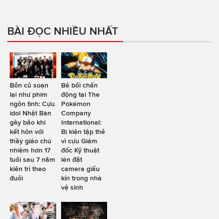
BÀI ĐỌC NHIỀU NHẤT
Bổn cũ soạn
Bê bối chấn
lại như phim
động tại The
ngôn tình: Cựu
Pokémon
idol Nhật Bản
Company
gây bão khi
International:
kết hôn với
Bị kiện tập thể
thầy giáo chủ
vì cựu Giám
nhiệm hơn 17
đốc Kỹ thuật
tuổi sau 7 năm
lén đặt
kiên trì theo
camera giấu
đuổi
kín trong nhà
vệ sinh