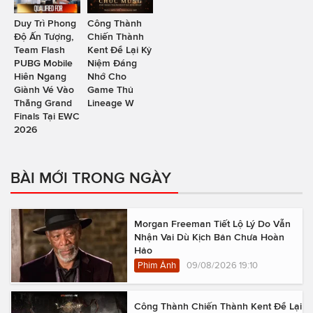
Duy Trì Phong
Công Thành
Độ Ấn Tượng,
Chiến Thành
Team Flash
Kent Để Lại Kỷ
PUBG Mobile
Niệm Đáng
Hiên Ngang
Nhớ Cho
Giành Vé Vào
Game Thủ
Thẳng Grand
Lineage W
Finals Tại EWC
2026
BÀI MỚI TRONG NGÀY
Morgan Freeman Tiết Lộ Lý Do Vẫn
Nhận Vai Dù Kịch Bản Chưa Hoàn
Hảo
Phim Ảnh
09/08/2026 19:10
Công Thành Chiến Thành Kent Để Lại