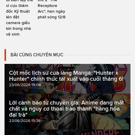
vì cựu Giám
Recapture
đốc Kỹ thuật
Arc", hẹn ngày
lén đặt
phát sóng 12/8
camera giấu
kín trong nhà
vệ sinh
BÀI CÙNG CHUYÊN MỤC
Cột mốc lịch sử của làng Manga: "Hunter x
Hunter" chính thức tái xuất vào cuối tháng 6!
23/06/2026 19:08
Lời cảnh báo từ chuyên gia: Anime đang mất
chất và nguy cơ thoái trào thành "hàng hóa
đại trà"
23/06/2026 15:36