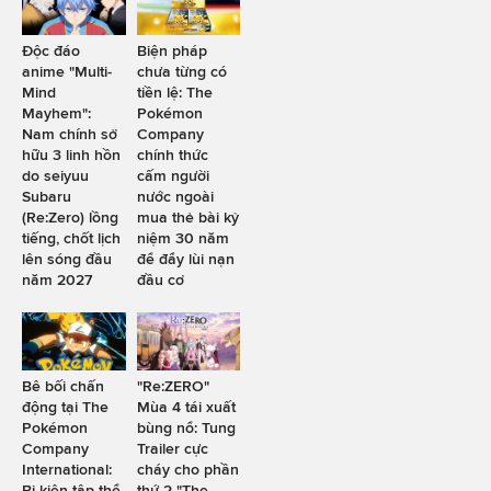
Độc đáo
Biện pháp
anime "Multi-
chưa từng có
Mind
tiền lệ: The
Mayhem":
Pokémon
Nam chính sở
Company
hữu 3 linh hồn
chính thức
do seiyuu
cấm người
Subaru
nước ngoài
(Re:Zero) lồng
mua thẻ bài kỷ
tiếng, chốt lịch
niệm 30 năm
lên sóng đầu
để đẩy lùi nạn
năm 2027
đầu cơ
Bê bối chấn
"Re:ZERO"
động tại The
Mùa 4 tái xuất
Pokémon
bùng nổ: Tung
Company
Trailer cực
International:
cháy cho phần
Bị kiện tập thể
thứ 2 "The