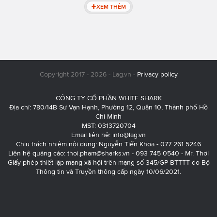
XEM THÊM
Copyright 2017 - 2026 - Lag.vn -
Privacy policy
CÔNG TY CỔ PHẦN WHITE SHARK
Địa chỉ: 780/14B Sư Vạn Hạnh, Phường 12, Quận 10, Thành phố Hồ
Chí Minh
MST: 0313720704
Email liên hệ:
info@lag.vn
Chịu trách nhiệm nội dung: Nguyễn Tiến Khoa - 077 261 5246
Liên hệ quảng cáo:
thoi.pham@sharks.vn
- 093 745 0540 - Mr. Thơi
Giấy phép thiết lập mạng xã hội trên mạng số 345/GP-BTTTT do Bộ
Thông tin và Truyền thông cấp ngày 10/06/2021.