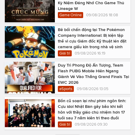
Kỷ Niệm Đáng Nhớ Cho Game Thủ
Lineage W
Game Online
09/08/2026 18:08
Bê bối chấn động tại The Pokémon
Company International: Bị kiện tập
thể vì cựu Giám đốc Kỹ thuật lén đặt
camera giấu kín trong nhà vệ sinh
Giải trí
09/08/2026 16:19
Duy Trì Phong Độ Ấn Tượng, Team
Flash PUBG Mobile Hiên Ngang
Giành Vé Vào Thẳng Grand Finals Tại
EWC 2026
eSports
09/08/2026 13:05
Bổn cũ soạn lại như phim ngôn tình:
Cựu idol Nhật Bản gây bão khi kết
hôn với thầy giáo chủ nhiệm hơn 17
tuổi sau 7 năm kiên trì theo đuổi
Giải trí
09/08/2026 09:30