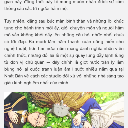
gian này, đồng thời bày tỏ mong muốn nhận được sự cảm
thông sâu sắc từ người hâm mộ.
Tuy nhiên, đằng sau bức màn bình thản và những lời chúc
tụng cho hành trình mới ấy, giới chuyên môn và người hâm
mộ vẫn không khỏi dấy lên những câu hỏi nhức nhối chưa
có lời đáp. Ba mươi lăm năm thanh xuân cống hiến cho
nghệ thuật, hơn hai mươi năm mang danh nghĩa nhân viên
chính thức, nhưng đổi lại là một sự quay lưng đầy lạnh lùng
từ đơn vị chủ quản — đây chính là giọt nước tràn ly làm
bùng nổ lại cuộc tranh luận âm ỉ suốt nhiều năm qua tại
Nhật Bản về cách các studio đối xử với những nhà sáng tạo
giàu kinh nghiệm nhất của mình.