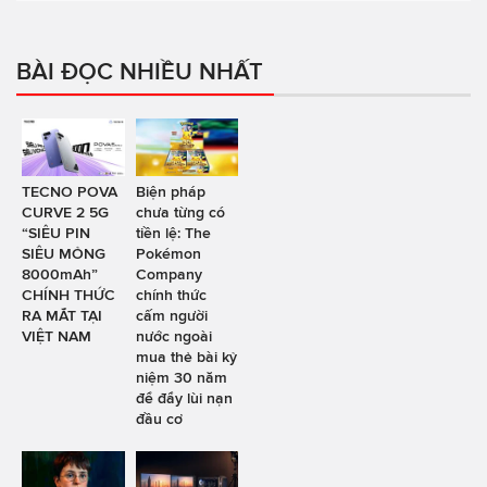
BÀI ĐỌC NHIỀU NHẤT
TECNO POVA
Biện pháp
CURVE 2 5G
chưa từng có
“SIÊU PIN
tiền lệ: The
SIÊU MỎNG
Pokémon
8000mAh”
Company
CHÍNH THỨC
chính thức
RA MẮT TẠI
cấm người
VIỆT NAM
nước ngoài
mua thẻ bài kỷ
niệm 30 năm
để đẩy lùi nạn
đầu cơ