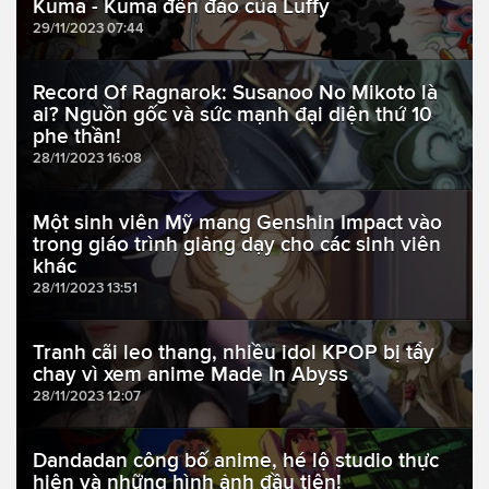
Kuma - Kuma đến đảo của Luffy
29/11/2023 07:44
Record Of Ragnarok: Susanoo No Mikoto là
ai? Nguồn gốc và sức mạnh đại diện thứ 10
phe thần!
28/11/2023 16:08
Một sinh viên Mỹ mang Genshin Impact vào
trong giáo trình giảng dạy cho các sinh viên
khác
28/11/2023 13:51
Tranh cãi leo thang, nhiều idol KPOP bị tẩy
chay vì xem anime Made In Abyss
28/11/2023 12:07
Dandadan công bố anime, hé lộ studio thực
hiện và những hình ảnh đầu tiên!