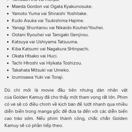
Maeda Gordon vai Ogata Kyakunosuke.
Yamoto Yuma vai Shiraishi Yoshitake.
Kudo Asuka vai Tsukishima Hajime.
Yanagi Shuntarou vai Nikaido Kouhei/Youhei.
Ootani Ryouhei vai Tanigaki Genjirou.
Katsuya vai Ushiyama Tatsuuma.
Kiba Katsumi vai Nagakura SHinpachi.
Okata HIsako vai Huci.
Tachi HIroshi vai Hijikata Toshizou.
Takahata Mitsuki vai Umeko.
Izumisawa Yuki vai Toraji.
Dù chỉ mới là movie đầu tiên nhưng dàn nhân vật
của Golden Kamuy đã cho thấy một tham vọng rất lớn. Phim
có vẻ sẽ có điều chỉnh về kịch bản để lướt nhanh qua nhiều
diễn biến trong manga gốc để đưa ta đến với các diễn biến
cao trào sớm. Nếu phim thành công, chắc chắn Golden
Kamuy sẽ có phần tiếp theo.