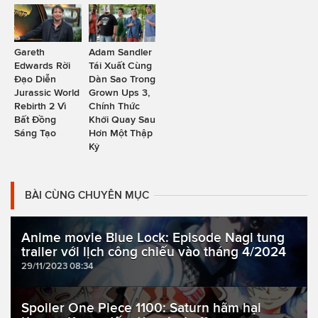
Gareth
Adam Sandler
Edwards Rời
Tái Xuất Cùng
Đạo Diễn
Dàn Sao Trong
Jurassic World
Grown Ups 3,
Rebirth 2 Vì
Chính Thức
Bất Đồng
Khởi Quay Sau
Sáng Tạo
Hơn Một Thập
Kỷ
BÀI CÙNG CHUYÊN MỤC
Anime movie Blue Lock: Episode Nagi tung
trailer với lịch công chiếu vào tháng 4/2024
29/11/2023 08:34
Spoiler One Piece 1100: Saturn hãm hại