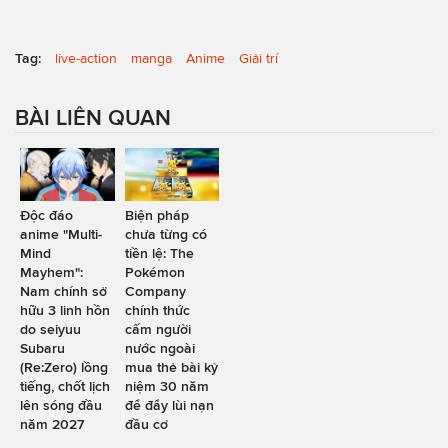
Tag:
live-action
manga
Anime
Giải trí
BÀI LIÊN QUAN
Độc đáo
Biện pháp
anime "Multi-
chưa từng có
Mind
tiền lệ: The
Mayhem":
Pokémon
Nam chính sở
Company
hữu 3 linh hồn
chính thức
do seiyuu
cấm người
Subaru
nước ngoài
(Re:Zero) lồng
mua thẻ bài kỷ
tiếng, chốt lịch
niệm 30 năm
lên sóng đầu
để đẩy lùi nạn
năm 2027
đầu cơ