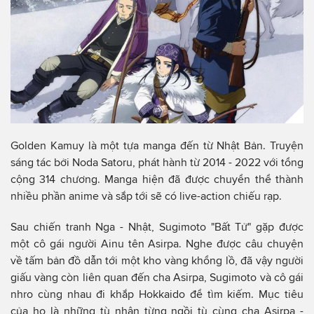
Golden Kamuy là một tựa manga đến từ Nhật Bản. Truyện
sáng tác bởi Noda Satoru, phát hành từ 2014 - 2022 với tổng
cộng 314 chương. Manga hiện đã được chuyển thể thành
nhiều phần anime và sắp tới sẽ có live-action chiếu rạp.
Sau chiến tranh Nga - Nhật, Sugimoto "Bất Tử" gặp được
một cô gái người Ainu tên Asirpa. Nghe được câu chuyện
về tấm bản đồ dẫn tới một kho vàng khổng lồ, đã vậy người
giấu vàng còn liên quan đến cha Asirpa, Sugimoto và cô gái
nhro cùng nhau đi khắp Hokkaido để tìm kiếm. Mục tiêu
của họ là những tù nhân từng ngồi tù cùng cha Asirpa -