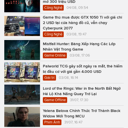
mở 300 triệu USD
Công Nghệ
04/08, 09:54
Game thủ mua được GTX 1050 Ti với giá chỉ
2 USD tại cửa hàng đồ cũ, vẫn chạy
Cyberpunk 2077
Công Nghệ
03/08, 19:47
Mistfall Hunter: Bảng Xếp Hạng Các Lớp
Nhân Vật Trong Game
Game Online
03/08, 17:06
Palworld TCG gây sốt ngày ra mắt, thẻ hiếm
bị đầu cơ với giá gần 4.000 USD
Giải trí
03/08, 16:14
Lord of the Rings: War in the North Bất Ngờ
Hé Lộ Khả Năng Quay Trở Lại
Game Offline
31/07, 17:30
Yelena Belova Chính Thức Trở Thành Black
Widow Mới Trong MCU
Phim Ảnh
31/07, 16:47