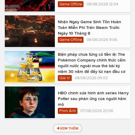
Game Offline
08/08/2026 12:04
Nhận Ngay Game Sinh Tồn Hoàn
Toàn Miễn Phí Trên Steam Trước
Ngày 10 Tháng 8
Game Offline
08/08/2026 11:06
Biện pháp chưa từng có tiền lệ: The
Pokémon Company chính thức cấm
người nước ngoài mua thẻ bài kỷ
niệm 30 năm để đẩy lùi nạn đầu cơ
Giải trí
08/08/2026 09:03
HBO chỉnh sửa hình ảnh series Harry
Potter sau phản ứng của người hâm
mộ
Phim Ảnh
07/08/2026 20:06
XEM THÊM