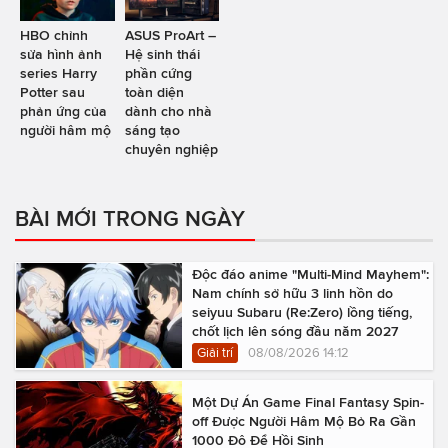
HBO chỉnh
ASUS ProArt –
sửa hình ảnh
Hệ sinh thái
series Harry
phần cứng
Potter sau
toàn diện
phản ứng của
dành cho nhà
người hâm mộ
sáng tạo
chuyên nghiệp
BÀI MỚI TRONG NGÀY
Độc đáo anime "Multi-Mind Mayhem":
Nam chính sở hữu 3 linh hồn do
seiyuu Subaru (Re:Zero) lồng tiếng,
chốt lịch lên sóng đầu năm 2027
Giải trí
08/08/2026 14:12
Một Dự Án Game Final Fantasy Spin-
off Được Người Hâm Mộ Bỏ Ra Gần
1000 Đô Để Hồi Sinh