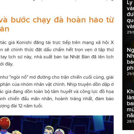
Ly
và
đư
và bước chạy đà hoàn hảo từ
qu
và
Bản
29/
ác giả Konishi đăng tải trực tiếp trên mạng xã hội X
Ng
tion sẽ chính thức đặt dấu chấm hết trọn vẹn ở tập thứ
Nh
ay lịch sử này, nhà xuất bản tại Nhật Bản đã lên lịch
bả
ới đây.
ph
29/
 như "ngòi nổ" mở đường cho trận chiến cuối cùng, giải
 phận của nhóm nhân vật chính. Nhịp truyện dồn dập ở
Kh
ác giả đang dồn toàn bộ tâm huyết và công lực đồ họa
là
nh chiến đấu mãn nhãn, hoành tráng nhất, đảm bảo
ba
ượng đài 12 năm tuổi.
mù
nă
28/