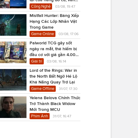
chạy Cyberpunk 2077
Công Nghệ
03/08, 19:47
Mistfall Hunter: Bảng Xếp
Hạng Các Lớp Nhân Vật
Trong Game
Game Online
03/08, 17:06
Palworld TCG gây sốt
ngày ra mắt, thẻ hiếm bị
đầu cơ với giá gần 4.000
USD
Giải trí
03/08, 16:14
Lord of the Rings: War in
the North Bất Ngờ Hé Lộ
Khả Năng Quay Trở Lại
Game Offline
31/07, 17:30
Yelena Belova Chính Thức
Trở Thành Black Widow
Mới Trong MCU
Phim Ảnh
31/07, 16:47