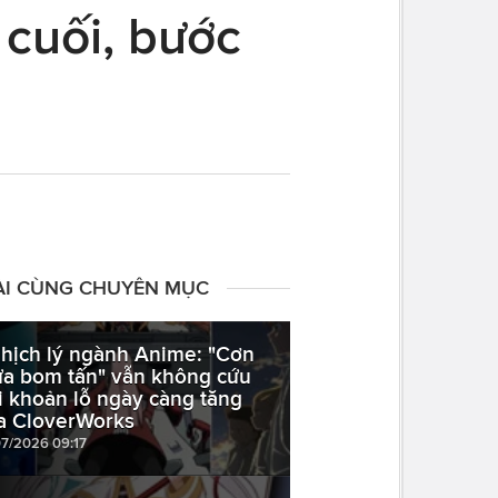
 cuối, bước
ÀI CÙNG CHUYÊN MỤC
hịch lý ngành Anime: "Cơn
a bom tấn" vẫn không cứu
i khoản lỗ ngày càng tăng
a CloverWorks
07/2026 09:17