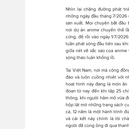
Nhìn lại chặng đường phát tr
những ngày đầu tháng 7/2026 n
sản xuất. Mọi chuyện bắt đầu 
nơi dự án anime chuyển thể l
cứng, để rồi vào ngày 1/7/2026
tuần phát sóng đầu tiên sau kh
giữa nét vẽ sắc sảo của anime 
sóng thảo luận khổng lồ.
Tại Việt Nam, nơi mà cộng đồn
đảo và luôn cuồng nhiệt với nh
hoạt hình này đang là món ăn t
đoạn từ nay đến khi tập 25 chí
thông, khi người hâm mộ vừa đư
hộp lật mở những trang sách cu
cả, 12 năm là một hành trình đ
và cái kết này chính là lời ch
người đã cùng ông đi qua thanh