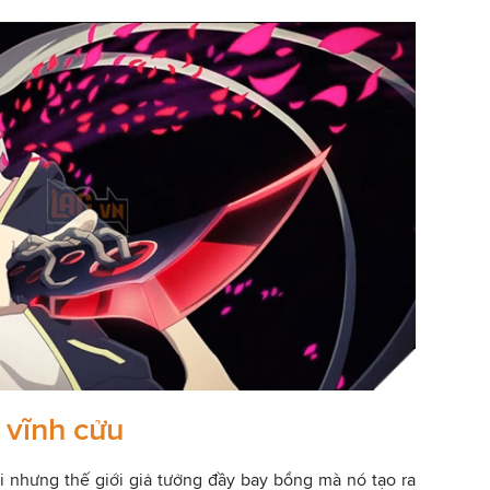
 vĩnh cửu
ại nhưng thế giới giả tưởng đầy bay bổng mà nó tạo ra