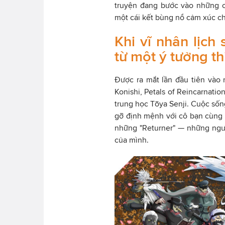
truyện đang bước vào những c
một cái kết bùng nổ cảm xúc c
Khi vĩ nhân lịch 
từ một ý tưởng th
Được ra mắt lần đầu tiên vào 
Konishi, Petals of Reincarnati
trung học Tōya Senji. Cuộc sốn
gỡ định mệnh với cô bạn cùng lớ
những "Returner" — những người
của mình.