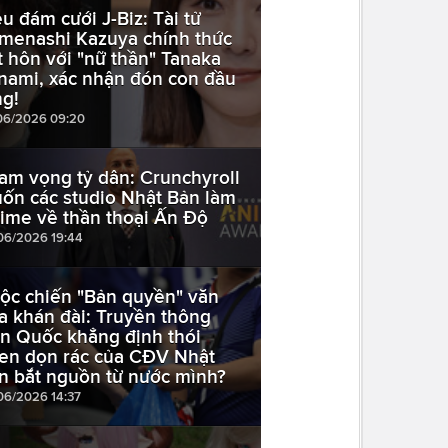
êu đám cưới J-Biz: Tài tử
menashi Kazuya chính thức
t hôn với "nữ thần" Tanaka
nami, xác nhận đón con đầu
ng!
06/2026 09:20
am vọng tỷ dân: Crunchyroll
ốn các studio Nhật Bản làm
ime về thần thoại Ấn Độ
06/2026 19:44
ộc chiến "Bản quyền" văn
a khán đài: Truyền thông
n Quốc khẳng định thói
en dọn rác của CĐV Nhật
n bắt nguồn từ nước mình?
06/2026 14:37