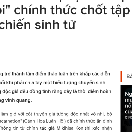
" chính thức chốt tập
chiến sinh tử
 trở thành tâm điểm thảo luận trên khắp các diễn
B
uối khi phải chia tay một biểu tượng chuyển sinh
 độc giả đều đồng tình rằng đây là thời điểm hoàn
Ng
mư
ng vinh quang.
nổ
củ
àm gió với cốt truyện giả tưởng độc nhất vô nhị, bộ
01/
carnation" (Cánh Hoa Luân Hồi) đã chính thức ấn định
Thông tin từ chính tác giả Mikihisa Konishi xác nhận