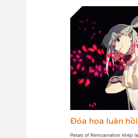
Đóa hoa luân hồi
Petals of Reincarnation khép l