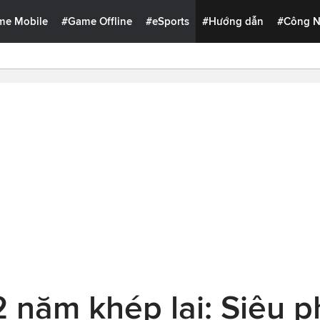
me Mobile
#Game Offline
#eSports
#Hướng dẫn
#Công 
2 năm khép lại: Siêu