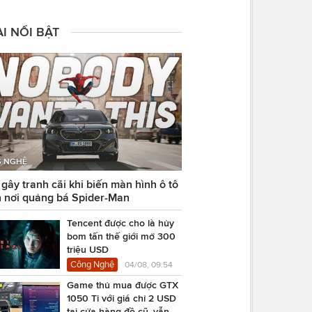
I NỔI BẬT
 NGHỆ
ây tranh cãi khi biến màn hình ô tô
 nơi quảng bá Spider-Man
Tencent được cho là hủy
bom tấn thế giới mở 300
triệu USD
Công Nghệ
04/08, 09:54
Game thủ mua được GTX
1050 Ti với giá chỉ 2 USD
tại cửa hàng đồ cũ, vẫn