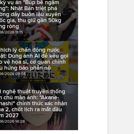
 kỳ vụ án "Búp bê ngậm
ng": Nhật Bản triệt phá
ờng dây buôn lậu xuyên
ốc gia, thu giữ gần 50kg
ng ròng
06/2026 11:15
hịch lý chấn động nước
ật: Dùng ảnh AI để kêu gọi
o vệ họa sĩ, cơ quan chính
ủ hứng bão phẫn nộ
06/2026 09:08
i nghệ thuật truyền thống
m chủ màn ảnh: "Akane-
nashi" chính thức xác nhận
a 2, chốt lịch ra mắt đầu
m 2027
06/2026 14:28