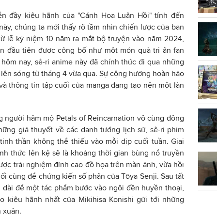
iển đầy kiêu hãnh của "Cánh Hoa Luân Hồi" tính đến
ày, chúng ta mới thấy rõ tầm nhìn chiến lược của ban
từ lễ kỷ niệm 10 năm ra mắt bộ truyện vào năm 2024,
ần đầu tiên được công bố như một món quà tri ân fan
 hôm nay, sê-ri anime này đã chính thức đi qua những
i lên sóng từ tháng 4 vừa qua. Sự cộng hưởng hoàn hảo
và thông tin tập cuối của manga đang tạo nên một làn
g người hâm mộ Petals of Reincarnation vô cùng đông
ững giả thuyết về các danh tướng lịch sử, sê-ri phim
inh thần không thể thiếu vào mỗi dịp cuối tuần. Giai
nh thức lên kệ sẽ là khoảng thời gian bùng nổ truyền
ợc trải nghiệm đỉnh cao đồ họa trên màn ảnh, vừa hồi
ối cùng để chứng kiến số phận của Tōya Senji. Sau tất
ủ dài để một tác phẩm bước vào ngôi đền huyền thoại,
ào kiêu hãnh nhất của Mikihisa Konishi gửi tới những
 xuân.