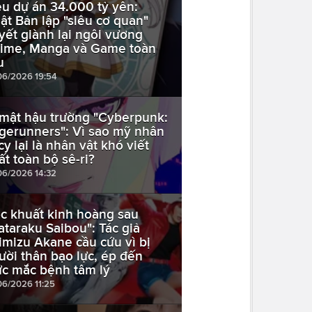
êu dự án 34.000 tỷ yên:
ật Bản lập "siêu cơ quan"
yết giành lại ngôi vương
ime, Manga và Game toàn
u
06/2026 19:54
 mật hậu trường "Cyberpunk:
gerunners": Vì sao mỹ nhân
cy lại là nhân vật khó viết
ất toàn bộ sê-ri?
06/2026 14:32
c khuất kinh hoàng sau
ataraku Saibou": Tác giả
imizu Akane cầu cứu vì bị
ười thân bạo lực, ép đến
c mắc bệnh tâm lý
06/2026 11:25