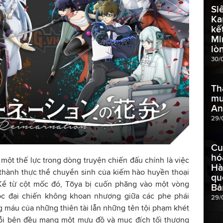
Si
Ka
kế
Mi
lò
30/
Th
mu
An
29/
Cu
hó
 một thế lực trong dòng truyện chiến đấu chính là việc
Hà
 thành thực thể chuyển sinh của kiếm hào huyền thoại
qu
Kể từ cột mốc đó, Tōya bị cuốn phăng vào một vòng
Bả
uộc đại chiến không khoan nhượng giữa các phe phái
29/
 máu của những thiên tài lẫn những tên tội phạm khét
 mỗi bên đều mang một mưu đồ và mục đích tối thượng