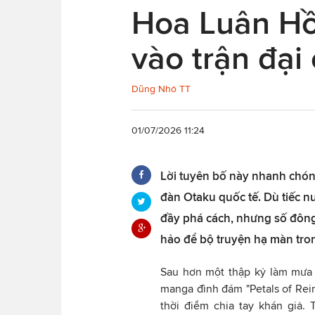
Hoa Luân Hồi
vào trận đại 
Dũng Nhỏ TT
01/07/2026 11:24
Lời tuyên bố này nhanh chóng
đàn Otaku quốc tế. Dù tiếc n
đầy phá cách, nhưng số đông
hảo để bộ truyện hạ màn tro
Sau hơn một thập kỷ làm mưa l
manga đình đám "Petals of Rein
thời điểm chia tay khán giả. 