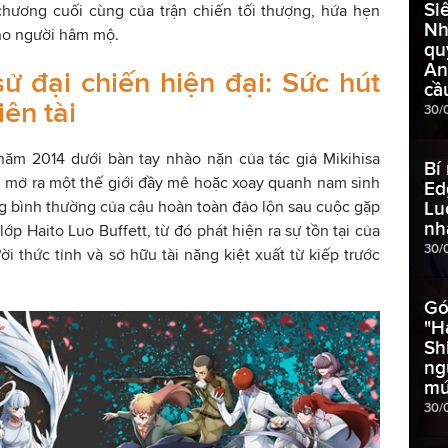
Si
hương cuối cùng của trận chiến tối thượng, hứa hẹn
Nh
ho người hâm mộ.
qu
An
sử đại chiến hiện đại: Sức hút
cầ
iên tài
30/
năm 2014 dưới bàn tay nhào nặn của tác giả Mikihisa
Bí
on mở ra một thế giới đầy mê hoặc xoay quanh nam sinh
Ed
g bình thường của cậu hoàn toàn đảo lộn sau cuộc gặp
Lu
nh
p Haito Luo Buffett, từ đó phát hiện ra sự tồn tại của
30/
 thức tỉnh và sở hữu tài năng kiệt xuất từ kiếp trước
Gó
"H
Sh
ng
mứ
30/