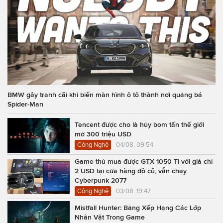
BMW gây tranh cãi khi biến màn hình ô tô thành nơi quảng bá
Spider-Man
Tencent được cho là hủy bom tấn thế giới
mở 300 triệu USD
Công Nghệ
04/08, 09:54
Game thủ mua được GTX 1050 Ti với giá chỉ
2 USD tại cửa hàng đồ cũ, vẫn chạy
Cyberpunk 2077
Công Nghệ
03/08, 19:47
Mistfall Hunter: Bảng Xếp Hạng Các Lớp
Nhân Vật Trong Game