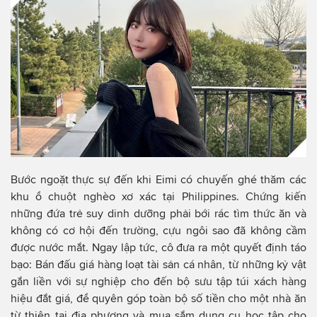
Bước ngoặt thực sự đến khi Eimi có chuyến ghé thăm các
khu ổ chuột nghèo xơ xác tại Philippines. Chứng kiến
những đứa trẻ suy dinh dưỡng phải bới rác tìm thức ăn và
không có cơ hội đến trường, cựu ngôi sao đã không cầm
được nước mắt. Ngay lập tức, cô đưa ra một quyết định táo
bạo: Bán đấu giá hàng loạt tài sản cá nhân, từ những kỷ vật
gắn liền với sự nghiệp cho đến bộ sưu tập túi xách hàng
hiệu đắt giá, để quyên góp toàn bộ số tiền cho một nhà ăn
từ thiện tại địa phương và mua sắm dụng cụ học tập cho