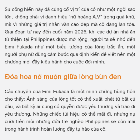
Sự cống hiến này đã củng cố vị trí của cô như một ngôi sao
lớn, không phải vì danh hiệu "nữ hoàng A.V" trong quá khứ,
mà vì những giá trị nhân văn cao đẹp mà cô đang lan tỏa.
Giai đoạn từ nay đến cuối năm 2026, khi các dự án nhà ăn
từ thiện tại Philippines được mở rộng, người ta sẽ nhớ đến
Eimi Fukada như một biểu tượng của lòng trắc ẩn, một
người phụ nữ dũng cảm bước qua định kiến để viết nên một
chương mới đầy kiêu hãnh cho cuộc đời mình.
Đóa hoa nở muộn giữa lòng bùn đen
Câu chuyện của Eimi Fukada là một minh chứng hùng hồn
cho thấy: Ánh sáng của lòng tốt có thể xuất phát từ bất cứ
đâu, và bất kỳ ai cũng có quyền được yêu thương và trao đi
yêu thương. Những chiếc túi hiệu có thể mất đi, nhưng nụ
cười trên môi những đứa trẻ nghèo Philippines sẽ còn mãi
trong hành trình hoàn lương đầy tự hào của cô.