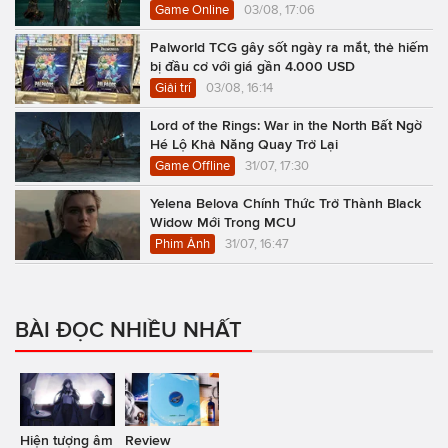
Game Online
03/08, 17:06
Palworld TCG gây sốt ngày ra mắt, thẻ hiếm
bị đầu cơ với giá gần 4.000 USD
Giải trí
03/08, 16:14
Lord of the Rings: War in the North Bất Ngờ
Hé Lộ Khả Năng Quay Trở Lại
Game Offline
31/07, 17:30
Yelena Belova Chính Thức Trở Thành Black
Widow Mới Trong MCU
Phim Ảnh
31/07, 16:47
BÀI ĐỌC NHIỀU NHẤT
Hiện tượng âm
Review