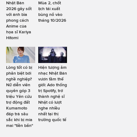
Nhật Bản
Mùa 2, chốt
2026 gây sốt
lịch tái xuất
với ảnh bìa
bùng nổ vào
phong cách
tháng 10/2026
Anime của
họa sĩ Kariya
Hitomi
Lòng tốt có bị
Hiện tượng âm
phân biệt bởi
nhạc Nhật Bản
nghề nghiệp?
vươn tầm thế
Nữ diễn viên
giới: Ado thống
quyên góp 3
trị Spotify, trở
triệu Yên cứu
thành nghệ sĩ
trợ động đất
Nhật có lượt
Kumamoto
nghe nhiều
đáp trả sâu
nhất tại thị
sắc khi bị mỉa
trường quốc tế
mai "tiền bẩn"