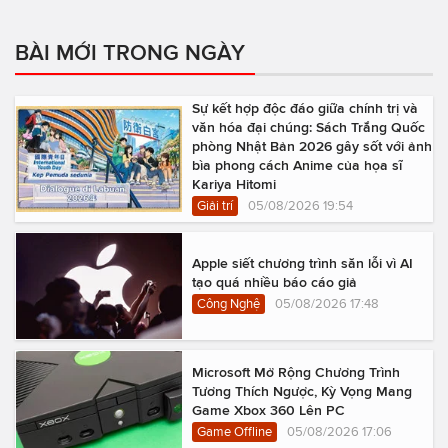
BÀI MỚI TRONG NGÀY
Sự kết hợp độc đáo giữa chính trị và
văn hóa đại chúng: Sách Trắng Quốc
phòng Nhật Bản 2026 gây sốt với ảnh
bìa phong cách Anime của họa sĩ
Kariya Hitomi
Giải trí
05/08/2026 19:54
Apple siết chương trình săn lỗi vì AI
tạo quá nhiều báo cáo giả
Công Nghệ
05/08/2026 17:48
Microsoft Mở Rộng Chương Trình
Tương Thích Ngược, Kỳ Vọng Mang
Game Xbox 360 Lên PC
Game Offline
05/08/2026 17:06