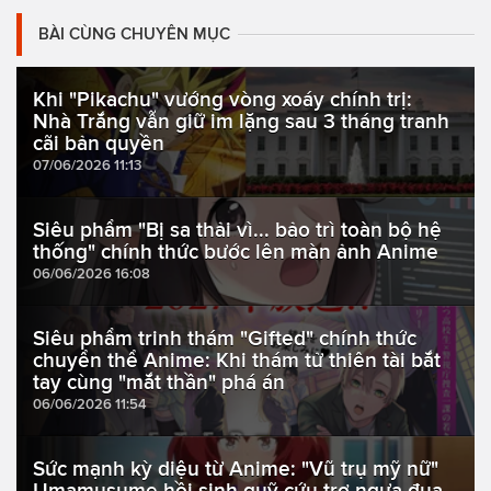
BÀI CÙNG CHUYÊN MỤC
Khi "Pikachu" vướng vòng xoáy chính trị:
Nhà Trắng vẫn giữ im lặng sau 3 tháng tranh
cãi bản quyền
07/06/2026 11:13
Siêu phẩm "Bị sa thải vì... bảo trì toàn bộ hệ
thống" chính thức bước lên màn ảnh Anime
06/06/2026 16:08
Siêu phẩm trinh thám "Gifted" chính thức
chuyển thể Anime: Khi thám tử thiên tài bắt
tay cùng "mắt thần" phá án
06/06/2026 11:54
Sức mạnh kỳ diệu từ Anime: "Vũ trụ mỹ nữ"
Umamusume hồi sinh quỹ cứu trợ ngựa đua