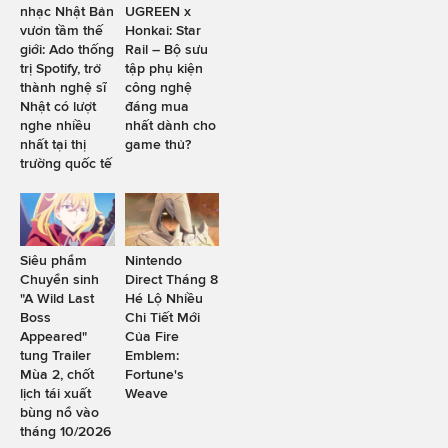
nhạc Nhật Bản
UGREEN x
vươn tầm thế
Honkai: Star
giới: Ado thống
Rail – Bộ sưu
trị Spotify, trở
tập phụ kiện
thành nghệ sĩ
công nghệ
Nhật có lượt
đáng mua
nghe nhiều
nhất dành cho
nhất tại thị
game thủ?
trường quốc tế
Siêu phẩm
Nintendo
Chuyển sinh
Direct Tháng 8
"A Wild Last
Hé Lộ Nhiều
Boss
Chi Tiết Mới
Appeared"
Của Fire
tung Trailer
Emblem:
Mùa 2, chốt
Fortune's
lịch tái xuất
Weave
bùng nổ vào
tháng 10/2026