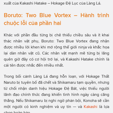
xuất của Kakashi Hatake – Hokage Đệ Lục của Làng Lá.
Boruto: Two Blue Vortex – Hành trình
chuộc lỗi của phần hai
Khác với phần đầu từng bị chê thiếu chiều sâu và ít khai
thác nhân vật phụ, Boruto: Two Blue Vortex đang nhận
được nhiều lời khen khi mở rộng thế giới ninja và khắc họa
lại dàn nhân vật cũ. Các nhân vật mạnh mẽ từng bị lãng
quên giờ đây có cơ hội trở lại, và Kakashi Hatake chính là
cái tên được nhắc đến nhiều nhất.
Trong bối cảnh Làng Lá đang hỗn loạn, với Hokage Thất
Naruto bị tuyên bố đã chết và Shikamaru tạm quyền, nhưng
từ chối nhận danh hiệu Hokage Đệ Bát, việc thiếu người
lãnh đạo chính thức đang khiến tình hình ngày càng căng
thẳng. Nếu Shikamaru bị nghi ngờ phản bội, Konoha sẽ cần
một người có kinh nghiệm và uy tín — và
Kakashi
là lựa
chọn hoàn hảo.