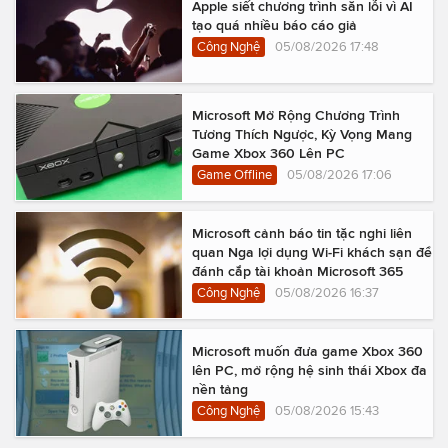
Apple siết chương trình săn lỗi vì AI
tạo quá nhiều báo cáo giả
Công Nghệ
05/08/2026 17:48
Microsoft Mở Rộng Chương Trình
Tương Thích Ngược, Kỳ Vọng Mang
Game Xbox 360 Lên PC
Game Offline
05/08/2026 17:06
Microsoft cảnh báo tin tặc nghi liên
quan Nga lợi dụng Wi-Fi khách sạn để
đánh cắp tài khoản Microsoft 365
Công Nghệ
05/08/2026 16:37
Microsoft muốn đưa game Xbox 360
lên PC, mở rộng hệ sinh thái Xbox đa
nền tảng
Công Nghệ
05/08/2026 15:43