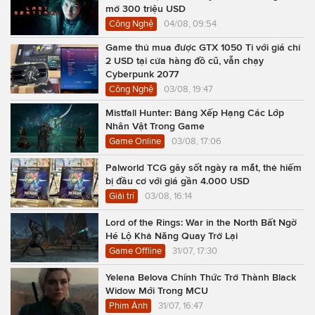
mở 300 triệu USD
Công Nghệ
04/08, 09:54
Game thủ mua được GTX 1050 Ti với giá chỉ
2 USD tại cửa hàng đồ cũ, vẫn chạy
Cyberpunk 2077
Công Nghệ
03/08, 19:47
Mistfall Hunter: Bảng Xếp Hạng Các Lớp
Nhân Vật Trong Game
Game Online
03/08, 17:06
Palworld TCG gây sốt ngày ra mắt, thẻ hiếm
bị đầu cơ với giá gần 4.000 USD
Giải trí
03/08, 16:14
Lord of the Rings: War in the North Bất Ngờ
Hé Lộ Khả Năng Quay Trở Lại
Game Offline
31/07, 17:30
Yelena Belova Chính Thức Trở Thành Black
Widow Mới Trong MCU
Phim Ảnh
31/07, 16:47