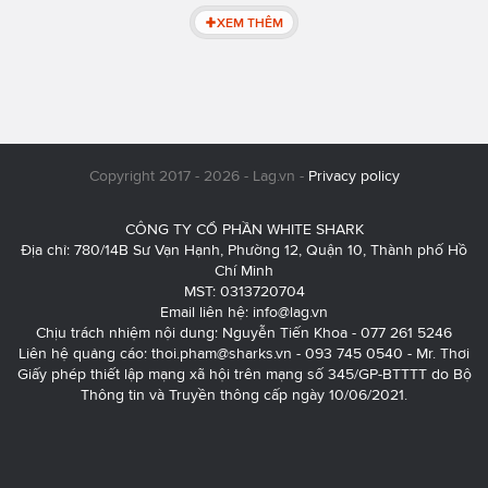
XEM THÊM
Copyright 2017 - 2026 - Lag.vn -
Privacy policy
CÔNG TY CỔ PHẦN WHITE SHARK
Địa chỉ: 780/14B Sư Vạn Hạnh, Phường 12, Quận 10, Thành phố Hồ
Chí Minh
MST: 0313720704
Email liên hệ:
info@lag.vn
Chịu trách nhiệm nội dung: Nguyễn Tiến Khoa - 077 261 5246
Liên hệ quảng cáo:
thoi.pham@sharks.vn
- 093 745 0540 - Mr. Thơi
Giấy phép thiết lập mạng xã hội trên mạng số 345/GP-BTTTT do Bộ
Thông tin và Truyền thông cấp ngày 10/06/2021.