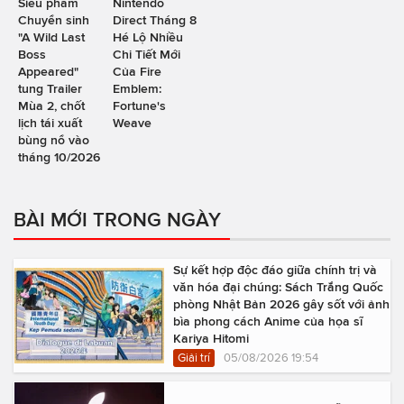
Siêu phẩm
Nintendo
Chuyển sinh
Direct Tháng 8
"A Wild Last
Hé Lộ Nhiều
Boss
Chi Tiết Mới
Appeared"
Của Fire
tung Trailer
Emblem:
Mùa 2, chốt
Fortune's
lịch tái xuất
Weave
bùng nổ vào
tháng 10/2026
BÀI MỚI TRONG NGÀY
Sự kết hợp độc đáo giữa chính trị và
văn hóa đại chúng: Sách Trắng Quốc
phòng Nhật Bản 2026 gây sốt với ảnh
bìa phong cách Anime của họa sĩ
Kariya Hitomi
Giải trí
05/08/2026 19:54