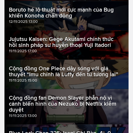
Boruto hé lộ thuật mới cực mạnh của Bug
khiến Konoha chấn động
12/11/2025 13:00
Jujutsu Kaisen: Gege Akutami chính thức
hồi sinh pháp sư huyền thoại Yuji Itadori
11/11/2025 17:00
Cộng đồng One Piece dậy sóng với giả
thuyết “Imu chính là Luffy đến từ tương lai”
11/11/2025 15:00
Cộng đồng fan Demon Slayer phẫn nộ vì
cảnh biến hình của Nezuko bị Netflix kiểm
duyệt
11/11/2025 13:00