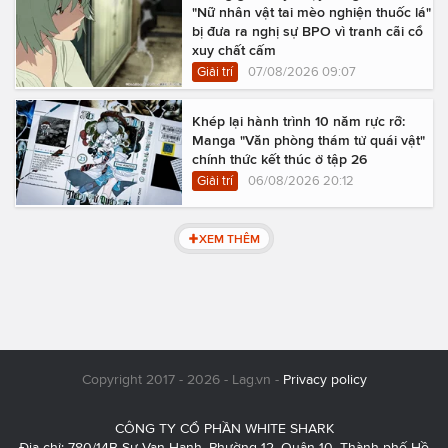
"Nữ nhân vật tai mèo nghiện thuốc lá"
bị đưa ra nghị sự BPO vì tranh cãi cổ
xuy chất cấm
Giải trí
07/08/2026 09:07
Khép lại hành trình 10 năm rực rỡ:
Manga "Văn phòng thám tử quái vật"
chính thức kết thúc ở tập 26
Giải trí
06/08/2026 20:12
XEM THÊM
Copyright 2017 - 2026 - Lag.vn -
Privacy policy
CÔNG TY CỔ PHẦN WHITE SHARK
Địa chỉ: 780/14B Sư Vạn Hạnh, Phường 12, Quận 10, Thành phố Hồ