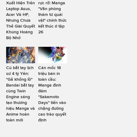
Xuất Hiện Trên
rực rỡ: Manga
Laptop Asus,
"Văn phòng
Acer Và HP,
thám tử quái
Nhưng Chưa
vật" chính thức
Thể Giải Quyết
kết thúc ở tập
Khủng Hoảng
26
Bộ Nhớ
Cú bắt tay lịch
Cán mốc 18
sử 4 tỷ Yên:
triệu bản in
"Gã khổng lồ"
toàn cầu:
Bandai bắt tay
Manga đình
cùng Twin
đám
Engine sáng
"Sakamoto
tạo thương
Days" tiến vào
hiệu Manga và
chặng đường
Anime hoàn
cao trào quyết
toàn mới
định