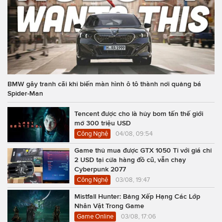
BMW gây tranh cãi khi biến màn hình ô tô thành nơi quảng bá
Spider-Man
Tencent được cho là hủy bom tấn thế giới
mở 300 triệu USD
Công Nghệ
04/08, 09:54
Game thủ mua được GTX 1050 Ti với giá chỉ
2 USD tại cửa hàng đồ cũ, vẫn chạy
Cyberpunk 2077
Công Nghệ
03/08, 19:47
Mistfall Hunter: Bảng Xếp Hạng Các Lớp
Nhân Vật Trong Game
Game Online
03/08, 17:06