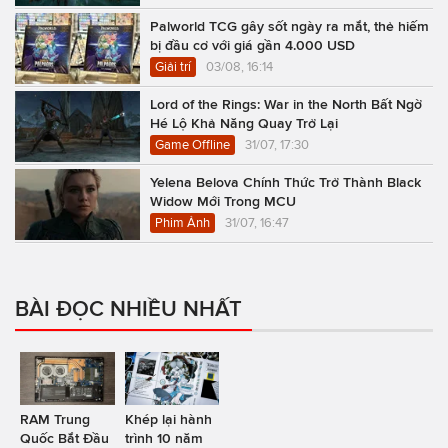
Palworld TCG gây sốt ngày ra mắt, thẻ hiếm
bị đầu cơ với giá gần 4.000 USD
Giải trí
03/08, 16:14
Lord of the Rings: War in the North Bất Ngờ
Hé Lộ Khả Năng Quay Trở Lại
Game Offline
31/07, 17:30
Yelena Belova Chính Thức Trở Thành Black
Widow Mới Trong MCU
Phim Ảnh
31/07, 16:47
BÀI ĐỌC NHIỀU NHẤT
RAM Trung
Khép lại hành
Quốc Bắt Đầu
trình 10 năm