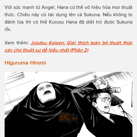
Với sức mạnh từ Angel, Hana có thể vô hiệu hóa mọi thuật
thức. Chiêu này có tác dụng lên cả Sukuna. Nếu không bị
đánh lừa thì có thể Kurusu Hana đã diệt trừ được Sukuna
rồi.
Xem thêm:
Jujutsu Kaisen: Giải thích toàn bộ thuật thức
các chú thuật sư dễ hiểu nhất (Phần 2)
Higuruma Hiromi