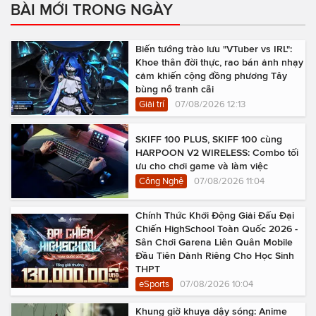
BÀI MỚI TRONG NGÀY
Biến tướng trào lưu "VTuber vs IRL":
Khoe thân đời thực, rao bán ảnh nhạy
cảm khiến cộng đồng phương Tây
bùng nổ tranh cãi
Giải trí
07/08/2026 12:13
SKIFF 100 PLUS, SKIFF 100 cùng
HARPOON V2 WIRELESS: Combo tối
ưu cho chơi game và làm việc
Công Nghệ
07/08/2026 11:04
Chính Thức Khởi Động Giải Đấu Đại
Chiến HighSchool Toàn Quốc 2026 -
Sân Chơi Garena Liên Quân Mobile
Đầu Tiên Dành Riêng Cho Học Sinh
THPT
eSports
07/08/2026 10:04
Khung giờ khuya dậy sóng: Anime