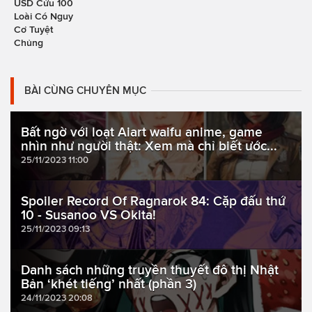
USD Cứu 100
Loài Có Nguy
Cơ Tuyệt
Chủng
BÀI CÙNG CHUYÊN MỤC
Bất ngờ với loạt Aiart waifu anime, game
nhìn như người thật: Xem mà chỉ biết ước...
25/11/2023 11:00
Spoiler Record Of Ragnarok 84: Cặp đấu thứ
10 - Susanoo VS Okita!
25/11/2023 09:13
Danh sách những truyền thuyết đô thị Nhật
Bản ‘khét tiếng’ nhất (phần 3)
24/11/2023 20:08