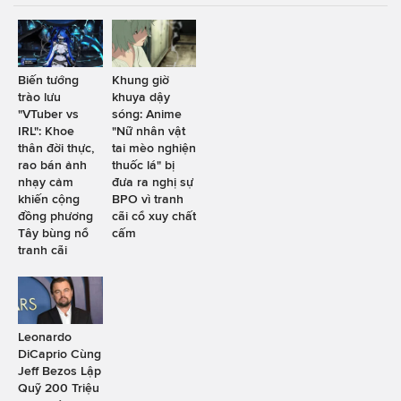
Biến tướng
Khung giờ
trào lưu
khuya dậy
"VTuber vs
sóng: Anime
IRL": Khoe
"Nữ nhân vật
thân đời thực,
tai mèo nghiện
rao bán ảnh
thuốc lá" bị
nhạy cảm
đưa ra nghị sự
khiến cộng
BPO vì tranh
đồng phương
cãi cổ xuy chất
Tây bùng nổ
cấm
tranh cãi
Leonardo
DiCaprio Cùng
Jeff Bezos Lập
Quỹ 200 Triệu