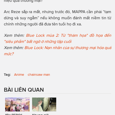
hiệu quả thương mại?
Arc Reze sắp ra mắt, nhưng trước đó, MAPPA cần phải “tạm
dừng và suy ngẫm” nếu không muốn đánh mất niềm tin từ
chính những người đã đưa tên tuổi họ đi xa.
Xem thêm:
Blue Lock mùa 2: Từ "thảm họa" đồ họa đến
"siêu phẩm" bất ngờ ở những tập cuối
Xem thêm:
Blue Lock: Nạn nhân của sự thương mại hóa quá
mức?
Tag:
Anime
chainsaw man
BÀI LIÊN QUAN
"Re:ZERO"
Khung giờ