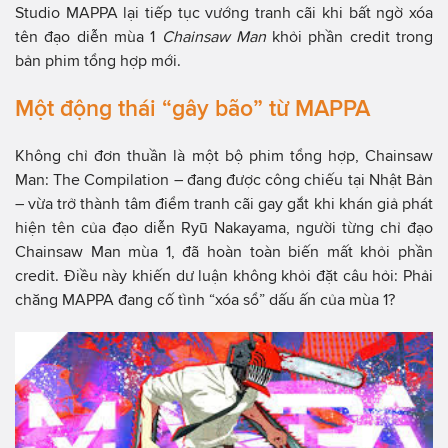
Studio MAPPA lại tiếp tục vướng tranh cãi khi bất ngờ xóa
tên đạo diễn mùa 1
Chainsaw Man
khỏi phần credit trong
bản phim tổng hợp mới.
Một động thái “gây bão” từ MAPPA
Không chỉ đơn thuần là một bộ phim tổng hợp, Chainsaw
Man: The Compilation – đang được công chiếu tại Nhật Bản
– vừa trở thành tâm điểm tranh cãi gay gắt khi khán giả phát
hiện tên của đạo diễn Ryū Nakayama, người từng chỉ đạo
Chainsaw Man mùa 1, đã hoàn toàn biến mất khỏi phần
credit. Điều này khiến dư luận không khỏi đặt câu hỏi: Phải
chăng MAPPA đang cố tình “xóa sổ” dấu ấn của mùa 1?