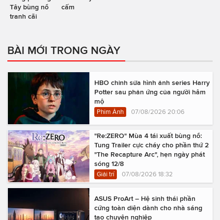
Tây bùng nổ
cấm
tranh cãi
BÀI MỚI TRONG NGÀY
HBO chỉnh sửa hình ảnh series Harry
Potter sau phản ứng của người hâm
mộ
Phim Ảnh
07/08/2026 20:06
"Re:ZERO" Mùa 4 tái xuất bùng nổ:
Tung Trailer cực cháy cho phần thứ 2
"The Recapture Arc", hẹn ngày phát
sóng 12/8
Giải trí
07/08/2026 18:32
ASUS ProArt – Hệ sinh thái phần
cứng toàn diện dành cho nhà sáng
tạo chuyên nghiệp