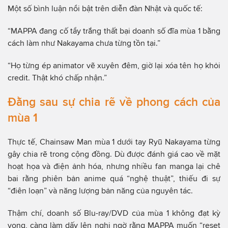
Một số bình luận nổi bật trên diễn đàn Nhật và quốc tế:
“MAPPA đang cố tẩy trắng thất bại doanh số đĩa mùa 1 bằng
cách làm như Nakayama chưa từng tồn tại.”
“Họ từng ép animator vẽ xuyên đêm, giờ lại xóa tên họ khỏi
credit. Thật khó chấp nhận.”
Đằng sau sự chia rẽ về phong cách của
mùa 1
Thực tế, Chainsaw Man mùa 1 dưới tay Ryū Nakayama từng
gây chia rẽ trong cộng đồng. Dù được đánh giá cao về mặt
hoạt họa và điện ảnh hóa, nhưng nhiều fan manga lại chê
bai rằng phiên bản anime quá “nghệ thuật”, thiếu đi sự
“điên loạn” và năng lượng bản năng của nguyên tác.
Thậm chí, doanh số Blu-ray/DVD của mùa 1 không đạt kỳ
vọng, càng làm dấy lên nghi ngờ rằng MAPPA muốn “reset