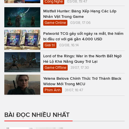
Công Nghệ
03/08, 19:47
Mistfall Hunter: Bảng Xếp Hạng Các Lớp
Nhân Vật Trong Game
Game Online
03/08, 17:06
Palworld TCG gây sốt ngày ra mắt, thẻ hiếm
bị đầu cơ với giá gần 4.000 USD
Giải trí
03/08, 16:14
Lord of the Rings: War in the North Bất Ngờ
Hé Lộ Khả Năng Quay Trở Lại
Game Offline
31/07, 17:30
Yelena Belova Chính Thức Trở Thành Black
Widow Mới Trong MCU
Phim Ảnh
31/07, 16:47
BÀI ĐỌC NHIỀU NHẤT