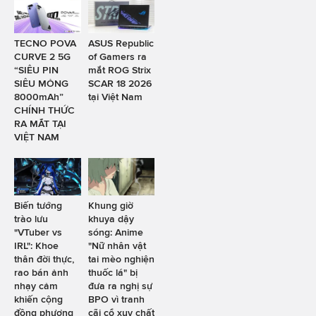
TECNO POVA
ASUS Republic
CURVE 2 5G
of Gamers ra
“SIÊU PIN
mắt ROG Strix
SIÊU MỎNG
SCAR 18 2026
8000mAh”
tại Việt Nam
CHÍNH THỨC
RA MẮT TẠI
VIỆT NAM
Biến tướng
Khung giờ
trào lưu
khuya dậy
"VTuber vs
sóng: Anime
IRL": Khoe
"Nữ nhân vật
thân đời thực,
tai mèo nghiện
rao bán ảnh
thuốc lá" bị
nhạy cảm
đưa ra nghị sự
khiến cộng
BPO vì tranh
đồng phương
cãi cổ xuy chất