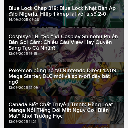
Blue Lock Chap 318: Blue Lock Nhật Bản Áp
đảo Nigeria, Hiệp 1 khép lại với tỉ số 2-0
14/09/2025 09:28
Cosplayer Bị "Soi" Vì Cosplay Shinobu Phiên
Bản Gợi Cảm: Chiêu Câu View Hay Quyền
Sáng Tạo Cá Nhân?
13/09/2025 19:15
Pokémon bùng nổ tại Nintendo Direct 12/09:
Mega Starter, DLC mới và spin-off đầy bất
ngờ
13/09/2025 12:09
Canada Siết Chặt Truyện Tranh: Hàng Loạt
Manga Nổi Tiếng Đối Mặt Nguy Cơ “Biến
Mất” Khỏi Trường Học
13/09/2025 11:21