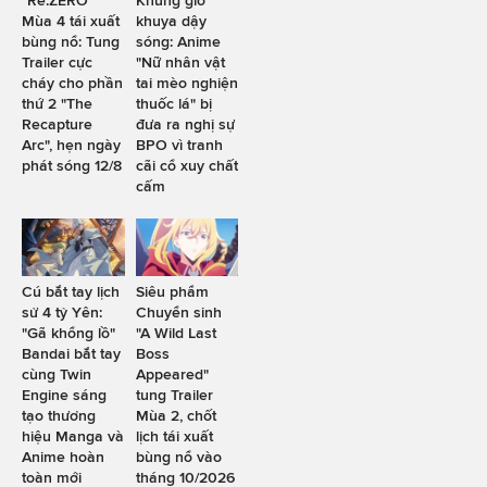
Mùa 4 tái xuất
khuya dậy
bùng nổ: Tung
sóng: Anime
Trailer cực
"Nữ nhân vật
cháy cho phần
tai mèo nghiện
thứ 2 "The
thuốc lá" bị
Recapture
đưa ra nghị sự
Arc", hẹn ngày
BPO vì tranh
phát sóng 12/8
cãi cổ xuy chất
cấm
Cú bắt tay lịch
Siêu phẩm
sử 4 tỷ Yên:
Chuyển sinh
"Gã khổng lồ"
"A Wild Last
Bandai bắt tay
Boss
cùng Twin
Appeared"
Engine sáng
tung Trailer
tạo thương
Mùa 2, chốt
hiệu Manga và
lịch tái xuất
Anime hoàn
bùng nổ vào
toàn mới
tháng 10/2026