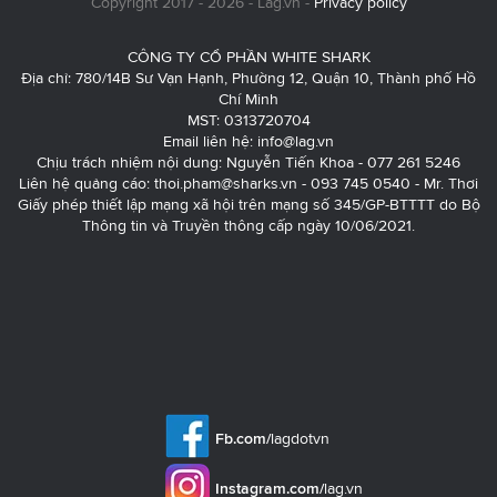
Copyright 2017 - 2026 - Lag.vn -
Privacy policy
CÔNG TY CỔ PHẦN WHITE SHARK
Địa chỉ: 780/14B Sư Vạn Hạnh, Phường 12, Quận 10, Thành phố Hồ
Chí Minh
MST: 0313720704
Email liên hệ:
info@lag.vn
Chịu trách nhiệm nội dung: Nguyễn Tiến Khoa - 077 261 5246
Liên hệ quảng cáo:
thoi.pham@sharks.vn
- 093 745 0540 - Mr. Thơi
Giấy phép thiết lập mạng xã hội trên mạng số 345/GP-BTTTT do Bộ
Thông tin và Truyền thông cấp ngày 10/06/2021.
Fb.com/
lagdotvn
Instagram.com/
lag.vn