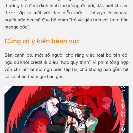
thương hiệu” và định hình lại hướng đi mới, đặc biệt khi arc
Reze sắp ra mắt với đạo diễn mới – Tatsuya Yoshihara,
người hứa hẹn sẽ đưa bộ phim “trở về gần hơn với tinh thần
manga gốc”.
Cũng có ý kiến bênh vực
Bên cạnh đó, một số người cho rằng việc loại bỏ tên đội
ngũ cũ khỏi credit là điều “hợp quy trình”, vì phim tổng hợp
vốn chỉ liệt kê đội ngũ biên tập lại, chứ không bao gồm tất
cả cá nhân tham gia bản gốc.