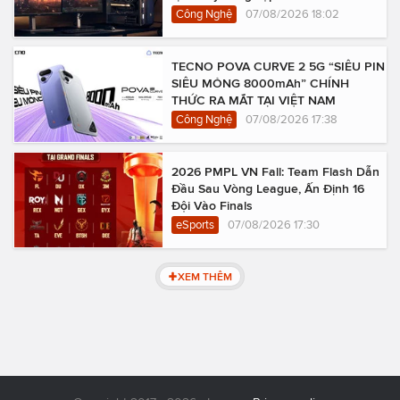
Công Nghệ
07/08/2026 18:02
TECNO POVA CURVE 2 5G “SIÊU PIN
SIÊU MỎNG 8000mAh” CHÍNH
THỨC RA MẮT TẠI VIỆT NAM
Công Nghệ
07/08/2026 17:38
2026 PMPL VN Fall: Team Flash Dẫn
Đầu Sau Vòng League, Ấn Định 16
Đội Vào Finals
eSports
07/08/2026 17:30
XEM THÊM