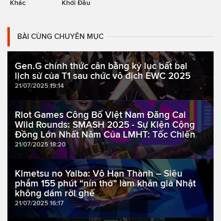
Khác
Khởi Đầu
BÀI CÙNG CHUYÊN MỤC
Gen.G chính thức cân bằng kỷ lục bất bại
lịch sử của T1 sau chức vô địch EWC 2025
21/07/2025 19:14
Riot Games Công Bố Việt Nam Đăng Cai
Wild Rounds: SMASH 2025 - Sự Kiện Cộng
Đồng Lớn Nhất Năm Của LMHT: Tốc Chiến
21/07/2025 18:20
Kimetsu no Yaiba: Vô Hạn Thành – Siêu
phẩm 155 phút “nín thở” làm khán giả Nhật
không dám rời ghế
21/07/2025 16:17