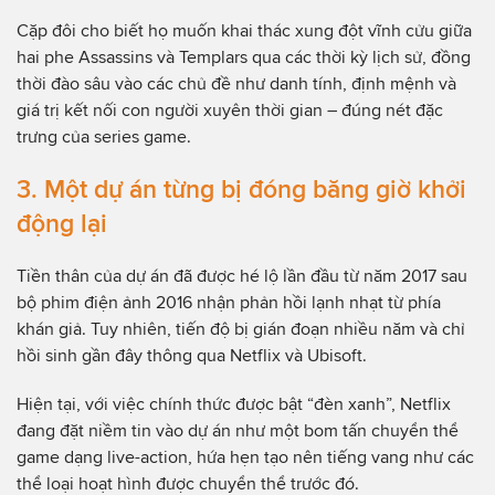
Cặp đôi cho biết họ muốn khai thác xung đột vĩnh cửu giữa
hai phe Assassins và Templars qua các thời kỳ lịch sử, đồng
thời đào sâu vào các chủ đề như danh tính, định mệnh và
giá trị kết nối con người xuyên thời gian – đúng nét đặc
trưng của series game.
3. Một dự án từng bị đóng băng giờ khởi
động lại
Tiền thân của dự án đã được hé lộ lần đầu từ năm 2017 sau
bộ phim điện ảnh 2016 nhận phản hồi lạnh nhạt từ phía
khán giả. Tuy nhiên, tiến độ bị gián đoạn nhiều năm và chỉ
hồi sinh gần đây thông qua Netflix và Ubisoft.
Hiện tại, với việc chính thức được bật “đèn xanh”, Netflix
đang đặt niềm tin vào dự án như một bom tấn chuyển thể
game dạng live-action, hứa hẹn tạo nên tiếng vang như các
thể loại hoạt hình được chuyển thể trước đó.