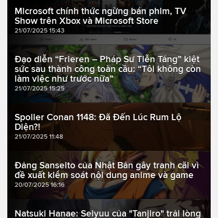
Microsoft chính thức ngừng bán phim, TV
Show trên Xbox và Microsoft Store
21/07/2025 15:43
Đạo diễn “Frieren – Pháp Sư Tiễn Táng” kiệt
sức sau thành công toàn cầu: “Tôi không còn
làm việc như trước nữa”
21/07/2025 15:25
Spoiler Conan 1148: Đã Đến Lúc Rum Lộ
Diện?!
21/07/2025 11:48
Đảng Sanseito của Nhật Bản gây tranh cãi vì
đề xuất kiểm soát nội dung anime và game
20/07/2025 16:16
Natsuki Hanae: Seiyuu của "Tanjiro" trải lòng