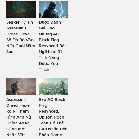
Leaker Tự Tin
Được Đánh
Assassin's
Giá Cao
Creed Hexe
Nhưng AC
Sẽ Đổ Bộ Vào
Black Flag
Nửa Cuối Năm
Resynced Bất
Sau
Ngờ Loại Bỏ
Tính Năng
Được Yêu
Thích
Assassin's
Sau AC Black
Creed Hexe
Flag
Rò Rỉ Thêm
Resynced,
Hình Ảnh Nữ
Ubisoft Hoàn
Chính Anika
Toàn Có Thể
Cùng Một
Cân Nhắc Đến
Nhân Vật
Phần Game