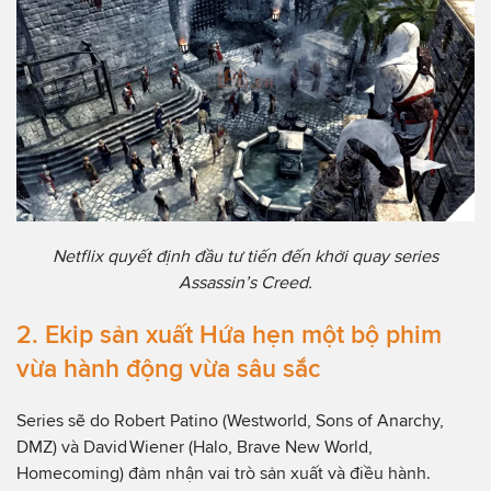
Netflix quyết định đầu tư tiến đến khởi quay series
Assassin’s Creed.
2. Ekip sản xuất Hứa hẹn một bộ phim
vừa hành động vừa sâu sắc
Series sẽ do Robert Patino (Westworld, Sons of Anarchy,
DMZ) và David Wiener (Halo, Brave New World,
Homecoming) đảm nhận vai trò sản xuất và điều hành.