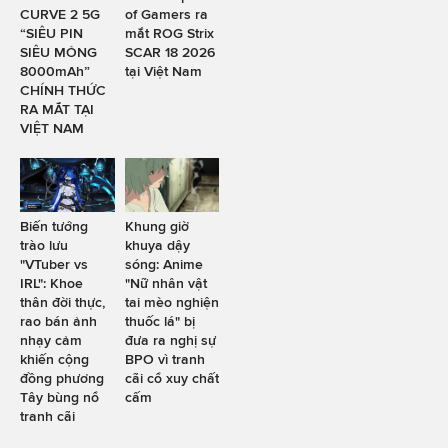
CURVE 2 5G
of Gamers ra
“SIÊU PIN
mắt ROG Strix
SIÊU MỎNG
SCAR 18 2026
8000mAh”
tại Việt Nam
CHÍNH THỨC
RA MẮT TẠI
VIỆT NAM
Biến tướng
Khung giờ
trào lưu
khuya dậy
"VTuber vs
sóng: Anime
IRL": Khoe
"Nữ nhân vật
thân đời thực,
tai mèo nghiện
rao bán ảnh
thuốc lá" bị
nhạy cảm
đưa ra nghị sự
khiến cộng
BPO vì tranh
đồng phương
cãi cổ xuy chất
Tây bùng nổ
cấm
tranh cãi