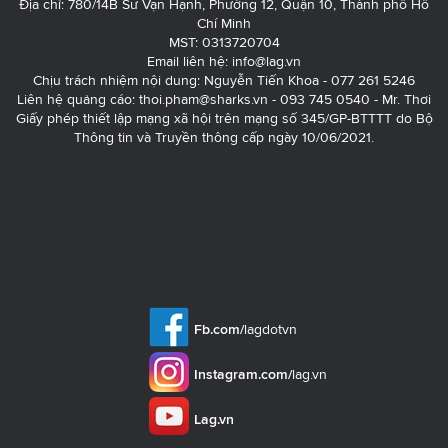
Địa chỉ: 780/14B Sư Vạn Hạnh, Phường 12, Quận 10, Thành phố Hồ
Chí Minh
MST: 0313720704
Email liên hệ:
info@lag.vn
Chịu trách nhiệm nội dung: Nguyễn Tiến Khoa - 077 261 5246
Liên hệ quảng cáo:
thoi.pham@sharks.vn
- 093 745 0540 - Mr. Thơi
Giấy phép thiết lập mạng xã hội trên mạng số 345/GP-BTTTT do Bộ
Thông tin và Truyền thông cấp ngày 10/06/2021.
Fb.com/
lagdotvn
Instagram.com/
lag.vn
Lag.vn