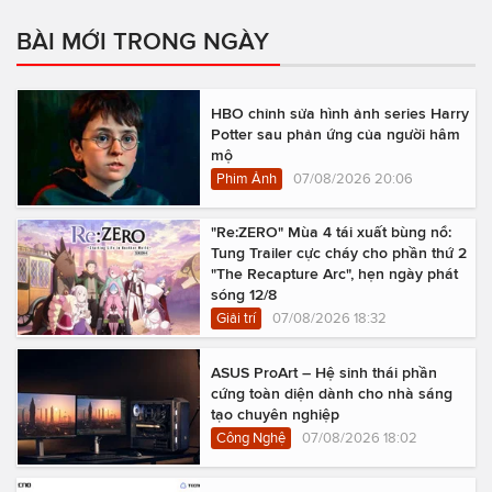
BÀI MỚI TRONG NGÀY
HBO chỉnh sửa hình ảnh series Harry
Potter sau phản ứng của người hâm
mộ
Phim Ảnh
07/08/2026 20:06
"Re:ZERO" Mùa 4 tái xuất bùng nổ:
Tung Trailer cực cháy cho phần thứ 2
"The Recapture Arc", hẹn ngày phát
sóng 12/8
Giải trí
07/08/2026 18:32
ASUS ProArt – Hệ sinh thái phần
cứng toàn diện dành cho nhà sáng
tạo chuyên nghiệp
Công Nghệ
07/08/2026 18:02