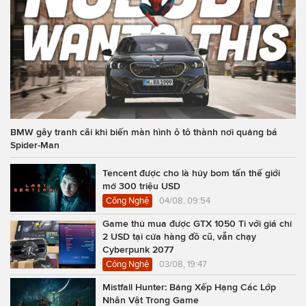
BMW gây tranh cãi khi biến màn hình ô tô thành nơi quảng bá
Spider-Man
Tencent được cho là hủy bom tấn thế giới
mở 300 triệu USD
Công Nghệ
04/08, 09:54
Game thủ mua được GTX 1050 Ti với giá chỉ
2 USD tại cửa hàng đồ cũ, vẫn chạy
Cyberpunk 2077
Công Nghệ
03/08, 19:47
Mistfall Hunter: Bảng Xếp Hạng Các Lớp
Nhân Vật Trong Game