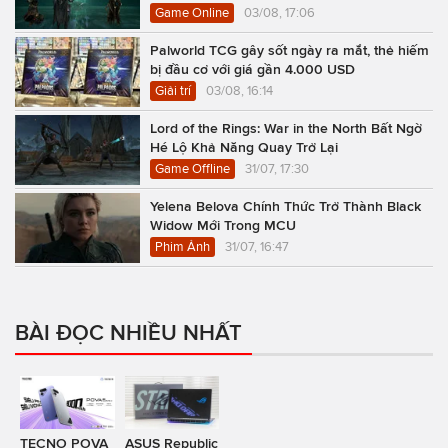
Game Online
03/08, 17:06
Palworld TCG gây sốt ngày ra mắt, thẻ hiếm
bị đầu cơ với giá gần 4.000 USD
Giải trí
03/08, 16:14
Lord of the Rings: War in the North Bất Ngờ
Hé Lộ Khả Năng Quay Trở Lại
Game Offline
31/07, 17:30
Yelena Belova Chính Thức Trở Thành Black
Widow Mới Trong MCU
Phim Ảnh
31/07, 16:47
BÀI ĐỌC NHIỀU NHẤT
TECNO POVA
ASUS Republic