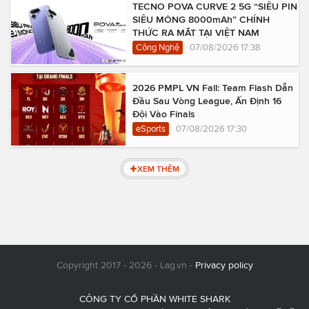
TECNO POVA CURVE 2 5G “SIÊU PIN
SIÊU MỎNG 8000mAh” CHÍNH
THỨC RA MẮT TẠI VIỆT NAM
Công Nghệ
07/08/2026 17:38
2026 PMPL VN Fall: Team Flash Dẫn
Đầu Sau Vòng League, Ấn Định 16
Đội Vào Finals
eSports
07/08/2026 17:30
XEM THÊM
Copyright 2017 - 2026 - Lag.vn -
Privacy policy
CÔNG TY CỔ PHẦN WHITE SHARK