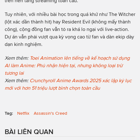
trên nền tảng streaming toàn cầu.
Tuy nhiên, với nhiều bài học trong quá khứ như The Witcher
(lột xác dần thành hit) hay Resident Evil (không mấy thành
công), cộng đồng fan vẫn tỏ ra khá lo ngại với live-action.
Dự án vẫn phải vượt qua kỳ vọng cao từ fan và dàn ekip dày
dạn kinh nghiệm.
Xem thêm:
Toei Animation lên tiếng về kế hoạch sử dụng
AI làm Anime: Phủ nhận hiện tại, nhưng không loại trừ
tương lai
Xem thêm:
Crunchyroll Anime Awards 2025 xác lập kỷ lục
mới với hơn 51 triệu lượt bình chọn toàn cầu
Tag:
Netflix
Assassin's Creed
BÀI LIÊN QUAN