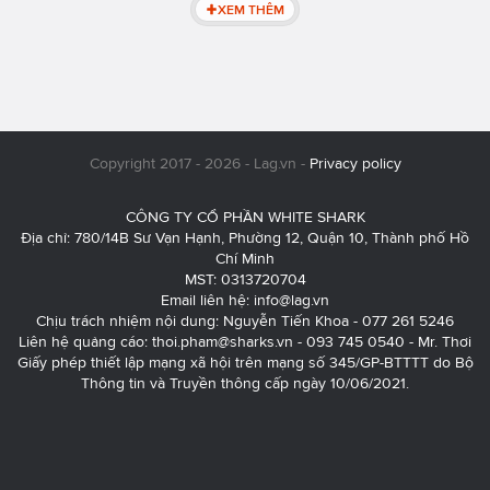
XEM THÊM
Copyright 2017 - 2026 - Lag.vn -
Privacy policy
CÔNG TY CỔ PHẦN WHITE SHARK
Địa chỉ: 780/14B Sư Vạn Hạnh, Phường 12, Quận 10, Thành phố Hồ
Chí Minh
MST: 0313720704
Email liên hệ:
info@lag.vn
Chịu trách nhiệm nội dung: Nguyễn Tiến Khoa - 077 261 5246
Liên hệ quảng cáo:
thoi.pham@sharks.vn
- 093 745 0540 - Mr. Thơi
Giấy phép thiết lập mạng xã hội trên mạng số 345/GP-BTTTT do Bộ
Thông tin và Truyền thông cấp ngày 10/06/2021.