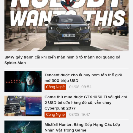
BMW gây tranh cãi khi biến màn hình ô tô thành nơi quảng bá
Spider-Man
Tencent được cho là hủy bom tấn thế giới
mở 300 triệu USD
Công Nghệ
04/08, 09:54
Game thủ mua được GTX 1050 Ti với giá chỉ
2 USD tại cửa hàng đồ cũ, vẫn chạy
Cyberpunk 2077
Công Nghệ
03/08, 19:47
Mistfall Hunter: Bảng Xếp Hạng Các Lớp
Nhân Vật Trong Game