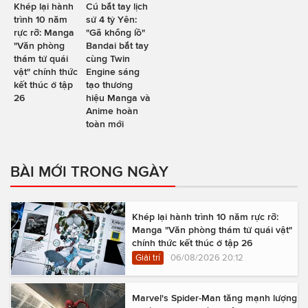
Khép lại hành
Cú bắt tay lịch
trình 10 năm
sử 4 tỷ Yên:
rực rỡ: Manga
"Gã khổng lồ"
"Văn phòng
Bandai bắt tay
thám tử quái
cùng Twin
vật" chính thức
Engine sáng
kết thúc ở tập
tạo thương
26
hiệu Manga và
Anime hoàn
toàn mới
BÀI MỚI TRONG NGÀY
Khép lại hành trình 10 năm rực rỡ:
Manga "Văn phòng thám tử quái vật"
chính thức kết thúc ở tập 26
Giải trí
06/08/2026 20:12
Marvel's Spider-Man tăng mạnh lượng