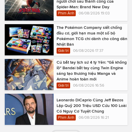
người chơi sau thành công của
Spider-Man: Brand New Day
Phim Ảnh
06/08/2026 19:03
The Pokémon Company siết chống
đầu cơ, giới hạn mua một số bộ
Pokémon TCG chỉ dành cho công dân
Nhật Bản
Giải trí
06/08/2026 17:37
Cú bắt tay lịch sử 4 tỷ Yên: "Gã khổng
lồ" Bandai bắt tay cùng Twin Engine
sáng tạo thương hiệu Manga và
Anime hoàn toàn mới
Giải trí
06/08/2026 16:56
Leonardo DiCaprio Cùng Jeff Bezos
Lập Quỹ 200 Triệu USD Cứu 100 Loài
Có Nguy Cơ Tuyệt Chủng
Phim Ảnh
06/08/2026 16:21