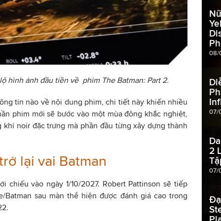
Nữ
Ye
Di
Ph
08/
ộ hình ảnh đầu tiền về phim The Batman: Part 2.
Di
Ph
In
ông tin nào về nội dung phim, chi tiết này khiến nhiều
07/
phần phim mới sẽ bước vào một mùa đông khắc nghiệt,
 khí noir đặc trưng mà phần đầu từng xây dựng thành
Da
2 
trở lại vai Batman
Tậ
07/
i chiếu vào ngày 1/10/2027. Robert Pattinson sẽ tiếp
e/Batman sau màn thể hiện được đánh giá cao trong
Đạ
22.
St
Pl