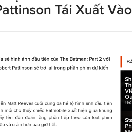
Pattinson Tái Xuất V
a sẻ hình ảnh đầu tiên của The Batman: Part 2 với
B
bert Pattinson sẽ trở lại trong phần phim dự kiến
Sh
Th
Vi
Ou
11/
iễn Matt Reeves cuối cùng đã hé lộ hình ảnh đầu tiên
nh mới cho thấy chiếc Batmobile xuất hiện giữa khung
dấy lên đồn đoán rằng phần tiếp theo của loạt phim
St
ẽo và u ám hơn bao giờ hết.
Ph
Nh