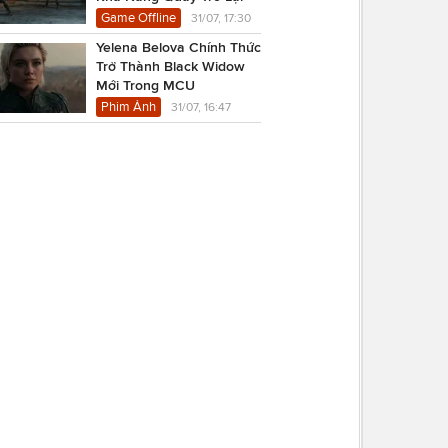
Game Offline
31/07, 17:30
Yelena Belova Chính Thức
Trở Thành Black Widow
Mới Trong MCU
Phim Ảnh
31/07, 16:47