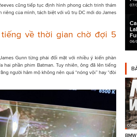
Reeves cũng tiếp tục định hình phong cách trinh thám
07/
 riêng của mình, tách biệt với vũ trụ DC mới do James
Ca
La
tiếng về thời gian chờ đợi 5
Fu
06/
 James Gunn từng phải đối mặt với nhiều ý kiến phàn
a hai phần phim Batman. Tuy nhiên, ông đã lên tiếng
BÀ
 rằng người hâm mộ không nên quá “nóng vội” hay “đòi
CÔNG
BMW g