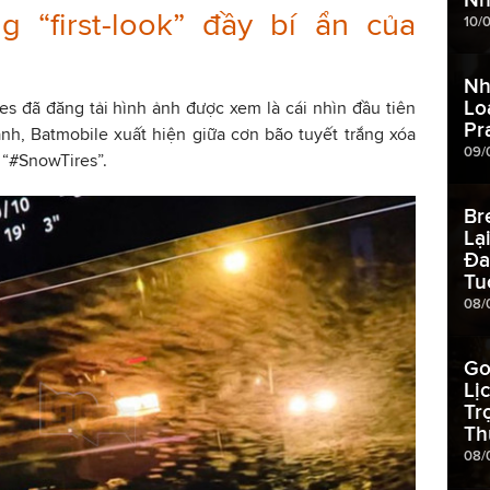
g “first-look” đầy bí ẩn của
10/
Nh
Lo
s đã đăng tải hình ảnh được xem là cái nhìn đầu tiên
Pr
nh, Batmobile xuất hiện giữa cơn bão tuyết trắng xóa
09/
 “#SnowTires”.
Br
Lạ
Đa
Tu
08/
Go
Lị
Tr
Th
08/