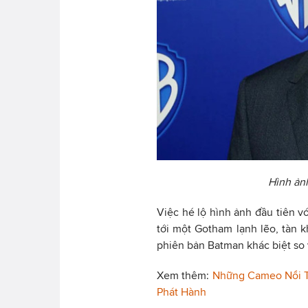
Hình ản
Việc hé lộ hình ảnh đầu tiên 
tới một Gotham lạnh lẽo, tàn 
phiên bản Batman khác biệt so 
Xem thêm:
Những Cameo Nổi Ti
Phát Hành