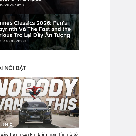
05/2026 14:13
nnes Classics 2026: Pan’s
byrinth Và The Fast and the
rious Trở Lại Đầy Ấn Tượng
05/2026 20:09
I NỔI BẬT
 NGHỆ
ây tranh cãi khi biến màn hình ô tô