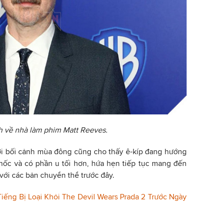
h về nhà làm phim Matt Reeves.
với bối cảnh mùa đông cũng cho thấy ê-kíp đang hướng
khốc và có phần u tối hơn, hứa hẹn tiếp tục mang đến
với các bản chuyển thể trước đây.
ếng Bị Loại Khỏi The Devil Wears Prada 2 Trước Ngày