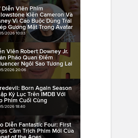
 Diễn Viên Phim
llowstone Kiện Cameron Và
sney Vì Cáo Buộc Dùng Trái
ép Gương Mặt Trong Avatar
05/2026 10:03
ễn Viên Robert Downey Jr.
ản Pháo Quan Điểm
fluencer Ngôi Sao Tương Lai
05/2026 20:06
redevil: Born Again Season
Lập Kỷ Lục Trên IMDB Với
p Phim Cuối Cùng
05/2026 18:40
o Diễn Fantastic Four: First
eps Cầm Trịch Phim Mới Của
anet of the Apes