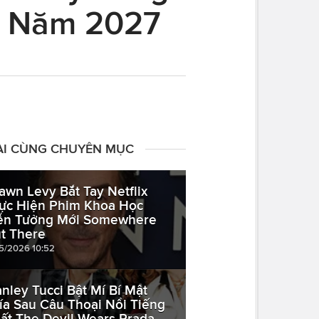
ào Năm 2027
ÀI CÙNG CHUYÊN MỤC
awn Levy Bắt Tay Netflix
ực Hiện Phim Khoa Học
ễn Tưởng Mới Somewhere
t There
05/2026 10:52
anley Tucci Bật Mí Bí Mật
ía Sau Câu Thoại Nổi Tiếng
ất The Devil Wears Prada