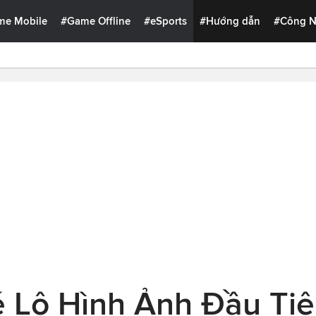
me Mobile
#Game Offline
#eSports
#Hướng dẫn
#Công 
 Lộ Hình Ảnh Đầu Ti