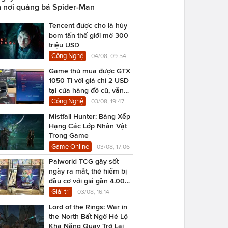
 nơi quảng bá Spider-Man
Tencent được cho là hủy
bom tấn thế giới mở 300
triệu USD
Công Nghệ
04/08, 09:54
Game thủ mua được GTX
1050 Ti với giá chỉ 2 USD
tại cửa hàng đồ cũ, vẫn
chạy Cyberpunk 2077
Công Nghệ
03/08, 19:47
Mistfall Hunter: Bảng Xếp
Hạng Các Lớp Nhân Vật
Trong Game
Game Online
03/08, 17:06
Palworld TCG gây sốt
ngày ra mắt, thẻ hiếm bị
đầu cơ với giá gần 4.000
USD
Giải trí
03/08, 16:14
Lord of the Rings: War in
the North Bất Ngờ Hé Lộ
Khả Năng Quay Trở Lại