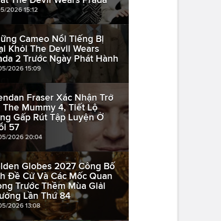
05/2026 15:12
ững Cameo Nổi Tiếng Bị
ại Khỏi The Devil Wears
ada 2 Trước Ngày Phát Hành
05/2026 15:09
endan Fraser Xác Nhận Trở
i The Mummy 4, Tiết Lộ
ng Gấp Rút Tập Luyện Ở
ổi 57
05/2026 20:04
lden Globes 2027 Công Bố
ch Đề Cử Và Các Mốc Quan
ọng Trước Thềm Mùa Giải
ưởng Lần Thứ 84
05/2026 13:08