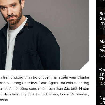
Be
Gi
Ph
11/0
Ma
Ho
Ph
10/
Đạ
Th
ện trên chương trình trò chuyện, nam diễn viên Charlie
Th
Daredevil trong Daredevil: Born Again - đã chia sẻ những
10/
ian chưa nổi tiếng cùng nhóm bạn thân đặc biệt. Nhóm
nh đám hiện nay như Jamie Dornan, Eddie Redmayne,
Ng
inson.
Ch