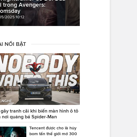
i trong Avengers:
omsday
05/2025 10:12
I NỔI BẬT
 NGHỆ
ây tranh cãi khi biến màn hình ô tô
 nơi quảng bá Spider-Man
Tencent được cho là hủy
bom tấn thế giới mở 300