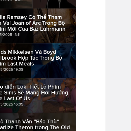
lla Ramsey Có Thể Tham
a Vai Joan of Arc Trong Bộ
im Mới Của Baz Luhrmann
5/2025 13:11
ds Mikkelsen Và Boyd
lbrook Hợp Tác Trong Bộ
im Last Meals
05/2025 19:08
o diễn Loki Tiết Lộ Phim
e Sims Sẽ Mang Hơi Hướng
e Last Of Us
05/2025 16:05
ô Thanh Vân “Báo Thù”
arlize Theron trong The Old