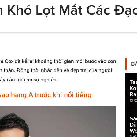
n Khó Lọt Mắt Các Đạ
ie Cox đã kể lại khoảng thời gian mới bước vào con
B
 thân. Đồng thời nhắc đến vẻ đẹp trai của người
ây cản trở cho sự nghiệp.
Te
Ko
ao hạng A trước khi nổi tiếng
Ra
12/
Sa
Dà
Wo
11/