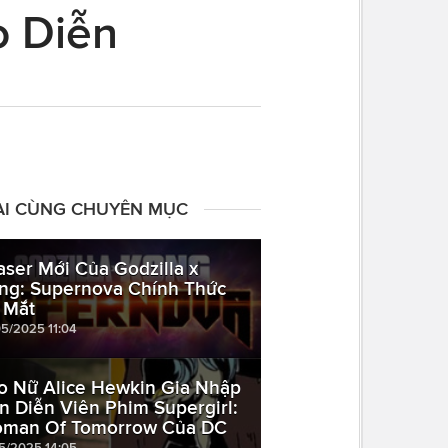
o Diễn
ÀI CÙNG CHUYÊN MỤC
aser Mới Của Godzilla x
ng: Supernova Chính Thức
 Mắt
05/2025 11:04
o Nữ Alice Hewkin Gia Nhập
n Diễn Viên Phim Supergirl:
man Of Tomorrow Của DC
05/2025 14:05