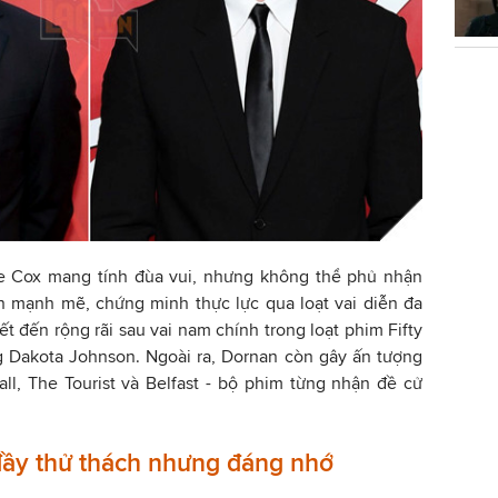
ie Cox mang tính đùa vui, nhưng không thể phủ nhận
n mạnh mẽ, chứng minh thực lực qua loạt vai diễn đa
t đến rộng rãi sau vai nam chính trong loạt phim Fifty
g Dakota Johnson. Ngoài ra, Dornan còn gây ấn tượng
ll, The Tourist và Belfast - bộ phim từng nhận đề cử
đầy thử thách nhưng đáng nhớ