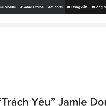
me Mobile
#Game Offline
#eSports
#Hướng dẫn
#Công 
 “Trách Yêu” Jamie Do