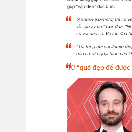
gặp “vận đen” đặc biệt:
“Andrew (Garfield) thì có v
về cậu ấy cơ,” Cox đùa. “N
có vai nào cả. Và lúc đó chú
“Tôi từng nói với Jamie rằn
nào cả, vì ngoại hình cậu k
Từ “quá đẹp để được t