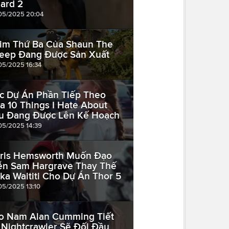
ard 2
05/2025 20:04
im Thứ Ba Của Shaun The
eep Đang Được Sản Xuất
05/2025 16:34
c Dự Án Phần Tiếp Theo
a 10 Things I Hate About
u Đang Được Lên Kế Hoạch
05/2025 14:39
ris Hemsworth Muốn Đạo
ễn Sam Hargrave Thay Thế
ika Waititi Cho Dự Án Thor 5
05/2025 13:10
o Nam Alan Cumming Tiết
 Nightcrawler Sẽ Đối Đầu