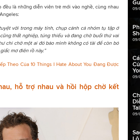
Gu
ọ đều là những diễn viên trẻ mới vào nghề, cùng nhau
09/
 Angeles:
Ph
tuyệt vời trong máy tính, chụp cảnh cả nhóm tụ tập ở
Sh
 cũng thất nghiệp, túng thiếu và đang chờ buổi thử vai
09/
hư chỉ chờ một ai đó bảo mình không có tài để còn bỏ
giấc mơ điên rồ này.”
Cá
Củ
ếp Theo Của 10 Things I Hate About You Đang Được
Yo
09/
hau, hỗ trợ nhau và hồi hộp chờ kết
Ch
Di
Ta
09/
Sa
Lộ