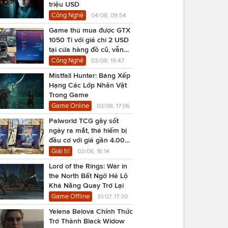
triệu USD
Công Nghệ
04/08, 09:54
Game thủ mua được GTX
1050 Ti với giá chỉ 2 USD
tại cửa hàng đồ cũ, vẫn
chạy Cyberpunk 2077
Công Nghệ
03/08, 19:47
Mistfall Hunter: Bảng Xếp
Hạng Các Lớp Nhân Vật
Trong Game
Game Online
03/08, 17:06
Palworld TCG gây sốt
ngày ra mắt, thẻ hiếm bị
đầu cơ với giá gần 4.000
USD
Giải trí
03/08, 16:14
Lord of the Rings: War in
the North Bất Ngờ Hé Lộ
Khả Năng Quay Trở Lại
Game Offline
31/07, 17:30
Yelena Belova Chính Thức
Trở Thành Black Widow