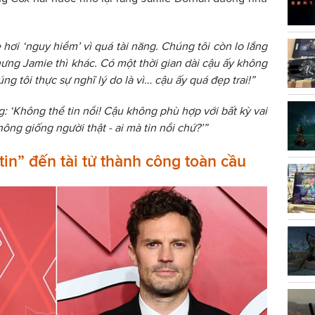
ẻ hơi ‘nguy hiểm’ vì quá tài năng. Chúng tôi còn lo lắng
hưng Jamie thì khác. Có một thời gian dài cậu ấy không
ng tôi thực sự nghĩ lý do là vì… cậu ấy quá đẹp trai!”
g: ‘Không thể tin nổi! Cậu không phù hợp với bất kỳ vai
hông giống người thật - ai mà tin nổi chứ?’”
in” đến tài tử thành công toàn cầu