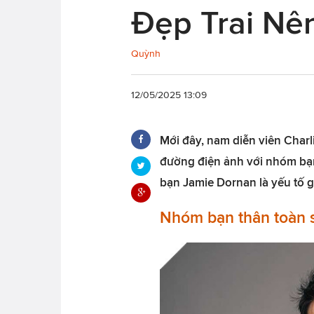
Đẹp Trai Nê
Quỳnh
12/05/2025 13:09
Mới đây, nam diễn viên Charl
đường điện ảnh với nhóm bạn
bạn Jamie Dornan là yếu tố g
Nhóm bạn thân toàn s