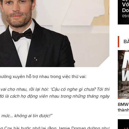
Vớ
Do
09/
BÀ
hường xuyên hỗ trợ nhau trong việc thử vai:
ai cho nhau, rồi lại hỏi: ‘Cậu có nghe gì chưa? Tôi thì
CÔNG
 đó là cách họ động viên nhau trong những tháng ngày
BMW g
thành
 mức… không ai tin được!”
ng Cox hài hước nhớ lại rằng Jamie Dornan dường như