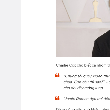
Charlie Cox cho biết cả nhóm t
“Chúng tôi quay video thử v
chưa. Còn cậu thì sao?’” -
chờ đợi đầy mông lung.
“Jamie Dornan đẹp trai đến
Dù ai cũng gặp khó khăn, như