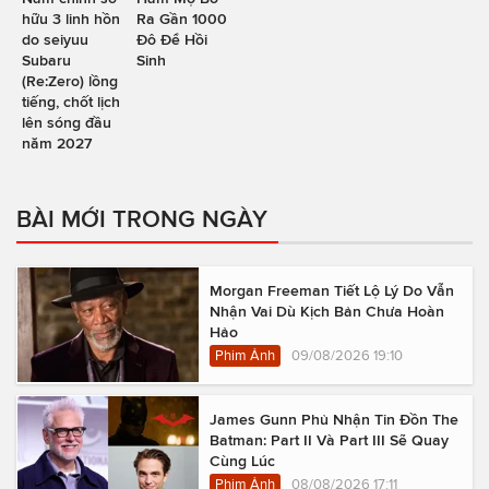
hữu 3 linh hồn
Ra Gần 1000
do seiyuu
Đô Để Hồi
Subaru
Sinh
(Re:Zero) lồng
tiếng, chốt lịch
lên sóng đầu
năm 2027
BÀI MỚI TRONG NGÀY
Morgan Freeman Tiết Lộ Lý Do Vẫn
Nhận Vai Dù Kịch Bản Chưa Hoàn
Hảo
Phim Ảnh
09/08/2026 19:10
James Gunn Phủ Nhận Tin Đồn The
Batman: Part II Và Part III Sẽ Quay
Cùng Lúc
Phim Ảnh
08/08/2026 17:11