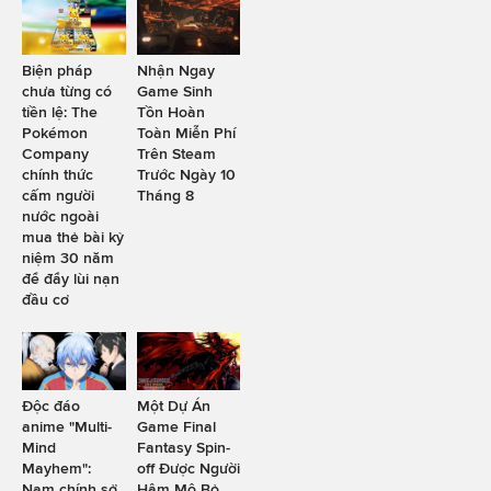
Biện pháp
Nhận Ngay
chưa từng có
Game Sinh
tiền lệ: The
Tồn Hoàn
Pokémon
Toàn Miễn Phí
Company
Trên Steam
chính thức
Trước Ngày 10
cấm người
Tháng 8
nước ngoài
mua thẻ bài kỷ
niệm 30 năm
để đẩy lùi nạn
đầu cơ
Độc đáo
Một Dự Án
anime "Multi-
Game Final
Mind
Fantasy Spin-
Mayhem":
off Được Người
Nam chính sở
Hâm Mộ Bỏ