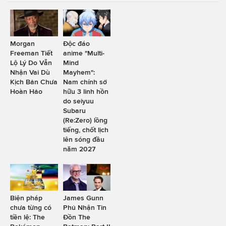
Morgan
Độc đáo
Freeman Tiết
anime "Multi-
Lộ Lý Do Vẫn
Mind
Nhận Vai Dù
Mayhem":
Kịch Bản Chưa
Nam chính sở
Hoàn Hảo
hữu 3 linh hồn
do seiyuu
Subaru
(Re:Zero) lồng
tiếng, chốt lịch
lên sóng đầu
năm 2027
Biện pháp
James Gunn
chưa từng có
Phủ Nhận Tin
tiền lệ: The
Đồn The