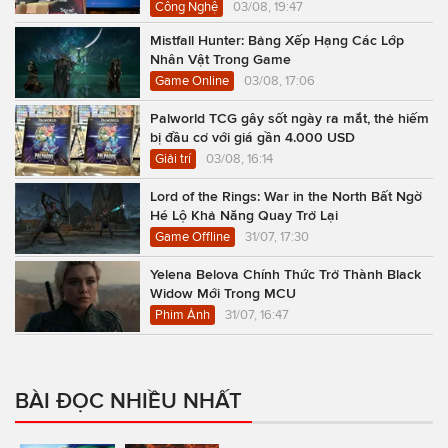
Công Nghệ
03/08, 19:47
Mistfall Hunter: Bảng Xếp Hạng Các Lớp
Nhân Vật Trong Game
Game Online
03/08, 17:06
Palworld TCG gây sốt ngày ra mắt, thẻ hiếm
bị đầu cơ với giá gần 4.000 USD
Giải trí
03/08, 16:14
Lord of the Rings: War in the North Bất Ngờ
Hé Lộ Khả Năng Quay Trở Lại
Game Offline
31/07, 17:30
Yelena Belova Chính Thức Trở Thành Black
Widow Mới Trong MCU
Phim Ảnh
31/07, 16:47
BÀI ĐỌC NHIỀU NHẤT