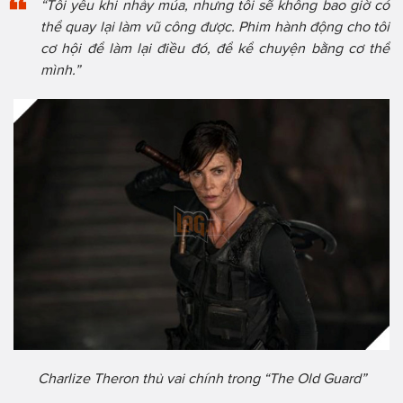
“Tôi yêu khi nhảy múa, nhưng tôi sẽ không bao giờ có
thể quay lại làm vũ công được. Phim hành động cho tôi
cơ hội để làm lại điều đó, để kể chuyện bằng cơ thể
mình.”
Charlize Theron thủ vai chính trong “The Old Guard”