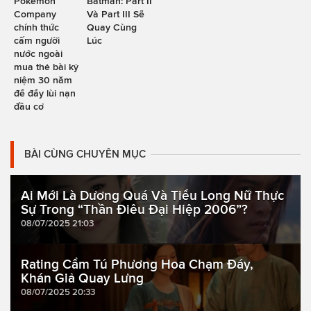
Pokémon
Batman: Part II
Company
Và Part III Sẽ
chính thức
Quay Cùng
cấm người
Lúc
nước ngoài
mua thẻ bài kỷ
niệm 30 năm
để đẩy lùi nạn
đầu cơ
BÀI CÙNG CHUYÊN MỤC
Ai Mới Là Dương Quá Và Tiểu Long Nữ Thực
Sự Trong “Thần Điêu Đại Hiệp 2006”?
08/07/2025 21:03
Rating Cẩm Tú Phương Hoa Chạm Đáy,
Khán Giả Quay Lưng
08/07/2025 20:33