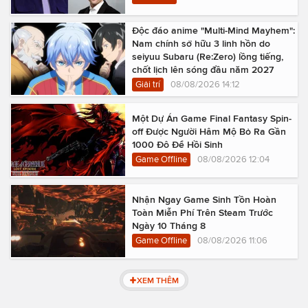
Độc đáo anime "Multi-Mind Mayhem":
Nam chính sở hữu 3 linh hồn do
seiyuu Subaru (Re:Zero) lồng tiếng,
chốt lịch lên sóng đầu năm 2027
Giải trí
08/08/2026 14:12
Một Dự Án Game Final Fantasy Spin-
off Được Người Hâm Mộ Bỏ Ra Gần
1000 Đô Để Hồi Sinh
Game Offline
08/08/2026 12:04
Nhận Ngay Game Sinh Tồn Hoàn
Toàn Miễn Phí Trên Steam Trước
Ngày 10 Tháng 8
Game Offline
08/08/2026 11:06
XEM THÊM