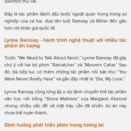
Swinton thủ vai.
Đây là tác phẩm đánh dấu bước ngoặt quan trọng trong sự
nghiệp của cả hai, đưa tên tuổi Ramsay và Miller đến gần
hơn với khán giả quốc tế.
Lynne Ramsay - hành trình nghệ thuật với nhiều tác
phẩm ấn tượng
Trước “We Need to Talk About Kevin,” Lynne Ramsay đã gây
chú ý với hai bộ phim “Ratcatcher” và “Morvern Callar.” Sau
đó, bà tiếp tục có thêm những tác phẩm nổi bật như “You
Were Never Really Here” và gần đây nhất là “Die, My Love.”
Lynne Ramsay cũng từng ấp ủ dự định chuyển thể tác phẩm
văn học nổi tiếng “Stone Mattress” của Margaret Atwood
nhưng nhiều vấn đề về mặt hậu cần đã khiến dự án này
chưa thể hoàn thành.
Định hướng phát triển phim trong tương lai