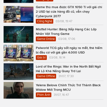
Game thủ mua được GTX 1050 Ti với giá chỉ
2 USD tại cửa hàng đồ cũ, vẫn chạy
Cyberpunk 2077
Công Nghệ
03/08, 19:47
Mistfall Hunter: Bảng Xếp Hạng Các Lớp
Nhân Vật Trong Game
Game Online
03/08, 17:06
Palworld TCG gây sốt ngày ra mắt, thẻ hiếm
bị đầu cơ với giá gần 4.000 USD
Giải trí
03/08, 16:14
Lord of the Rings: War in the North Bất Ngờ
Hé Lộ Khả Năng Quay Trở Lại
Game Offline
31/07, 17:30
Yelena Belova Chính Thức Trở Thành Black
Widow Mới Trong MCU
Phim Ảnh
31/07, 16:47