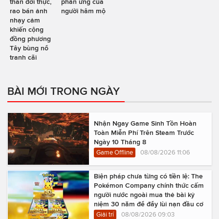
thân đời thực,
phản ứng của
rao bán ảnh
người hâm mộ
nhạy cảm
khiến cộng
đồng phương
Tây bùng nổ
tranh cãi
BÀI MỚI TRONG NGÀY
Nhận Ngay Game Sinh Tồn Hoàn
Toàn Miễn Phí Trên Steam Trước
Ngày 10 Tháng 8
Game Offline
08/08/2026 11:06
Biện pháp chưa từng có tiền lệ: The
Pokémon Company chính thức cấm
người nước ngoài mua thẻ bài kỷ
niệm 30 năm để đẩy lùi nạn đầu cơ
Giải trí
08/08/2026 09:03