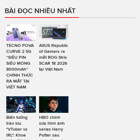
BÀI ĐỌC NHIỀU NHẤT
TECNO POVA
ASUS Republic
CURVE 2 5G
of Gamers ra
“SIÊU PIN
mắt ROG Strix
SIÊU MỎNG
SCAR 18 2026
8000mAh”
tại Việt Nam
CHÍNH THỨC
RA MẮT TẠI
VIỆT NAM
Biến tướng
HBO chỉnh
trào lưu
sửa hình ảnh
"VTuber vs
series Harry
IRL": Khoe
Potter sau