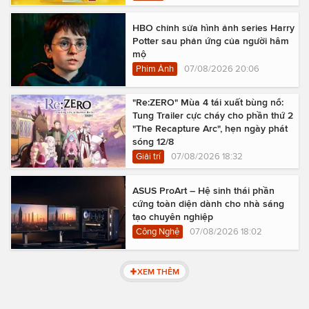
HBO chỉnh sửa hình ảnh series Harry
Potter sau phản ứng của người hâm
mộ
Phim Ảnh
07/08/2026 20:06
"Re:ZERO" Mùa 4 tái xuất bùng nổ:
Tung Trailer cực cháy cho phần thứ 2
"The Recapture Arc", hẹn ngày phát
sóng 12/8
Giải trí
07/08/2026 18:32
ASUS ProArt – Hệ sinh thái phần
cứng toàn diện dành cho nhà sáng
tạo chuyên nghiệp
Công Nghệ
07/08/2026 18:02
XEM THÊM