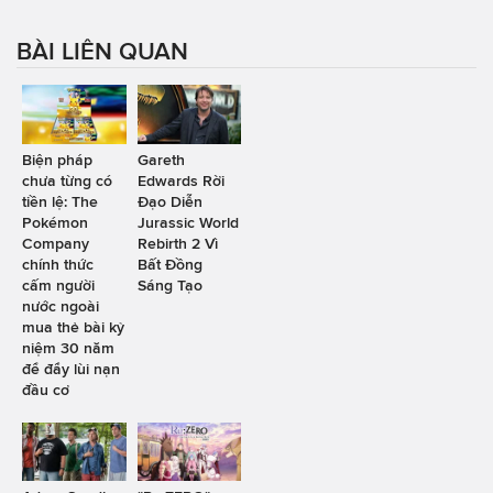
BÀI LIÊN QUAN
Biện pháp
Gareth
chưa từng có
Edwards Rời
tiền lệ: The
Đạo Diễn
Pokémon
Jurassic World
Company
Rebirth 2 Vì
chính thức
Bất Đồng
cấm người
Sáng Tạo
nước ngoài
mua thẻ bài kỷ
niệm 30 năm
để đẩy lùi nạn
đầu cơ