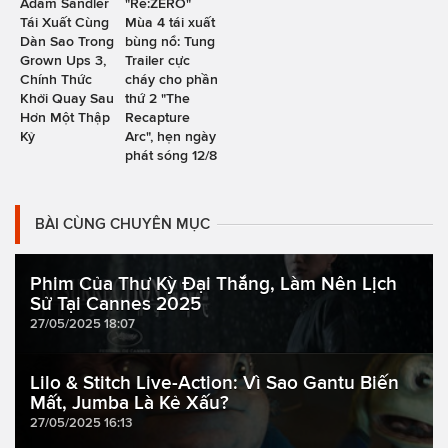
Adam Sandler
"Re:ZERO"
Tái Xuất Cùng
Mùa 4 tái xuất
Dàn Sao Trong
bùng nổ: Tung
Grown Ups 3,
Trailer cực
Chính Thức
cháy cho phần
Khởi Quay Sau
thứ 2 "The
Hơn Một Thập
Recapture
Kỷ
Arc", hẹn ngày
phát sóng 12/8
BÀI CÙNG CHUYÊN MỤC
Phim Của Thư Kỳ Đại Thắng, Làm Nên Lịch
Sử Tại Cannes 2025
27/05/2025 18:07
Lilo & Stitch Live-Action: Vì Sao Gantu Biến
Mất, Jumba Là Kẻ Xấu?
27/05/2025 16:13