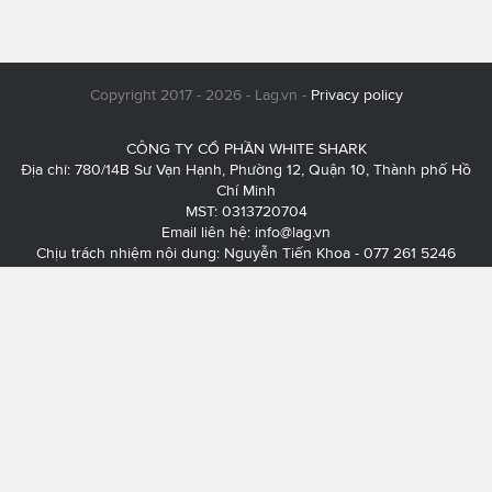
Copyright 2017 - 2026 - Lag.vn -
Privacy policy
CÔNG TY CỔ PHẦN WHITE SHARK
Địa chỉ: 780/14B Sư Vạn Hạnh, Phường 12, Quận 10, Thành phố Hồ
Chí Minh
MST: 0313720704
Email liên hệ:
info@lag.vn
Chịu trách nhiệm nội dung: Nguyễn Tiến Khoa - 077 261 5246
Liên hệ quảng cáo:
thoi.pham@sharks.vn
- 093 745 0540 - Mr. Thơi
Giấy phép thiết lập mạng xã hội trên mạng số 345/GP-BTTTT do Bộ
Thông tin và Truyền thông cấp ngày 10/06/2021.