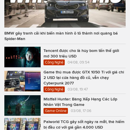
BMW gây tranh cãi khi biến màn hình ô tô thành nơi quảng bá
Spider-Man
Tencent được cho là hủy bom tấn thế giới
mở 300 triệu USD
Công Nghệ
04/08, 09:54
Game thủ mua được GTX 1050 Ti với giá chỉ
2 USD tại cửa hàng đồ cũ, vẫn chạy
Cyberpunk 2077
Công Nghệ
03/08, 19:47
Mistfall Hunter: Bảng Xếp Hạng Các Lớp
Nhân Vật Trong Game
Game Online
03/08, 17:06
Palworld TCG gây sốt ngày ra mắt, thẻ hiếm
bị đầu cơ với giá gần 4.000 USD