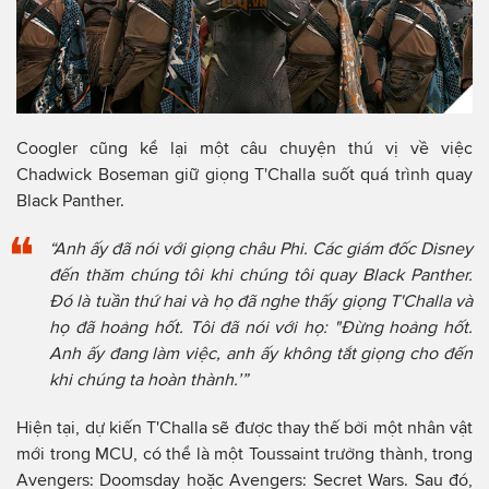
Coogler cũng kể lại một câu chuyện thú vị về việc
Chadwick Boseman giữ giọng T'Challa suốt quá trình quay
Black Panther.
“Anh ấy đã nói với giọng châu Phi. Các giám đốc Disney
đến thăm chúng tôi khi chúng tôi quay Black Panther.
Đó là tuần thứ hai và họ đã nghe thấy giọng T'Challa và
họ đã hoảng hốt. Tôi đã nói với họ: "Đừng hoảng hốt.
Anh ấy đang làm việc, anh ấy không tắt giọng cho đến
khi chúng ta hoàn thành.’”
Hiện tại, dự kiến T'Challa sẽ được thay thế bởi một nhân vật
mới trong MCU, có thể là một Toussaint trưởng thành, trong
Avengers: Doomsday hoặc Avengers: Secret Wars. Sau đó,