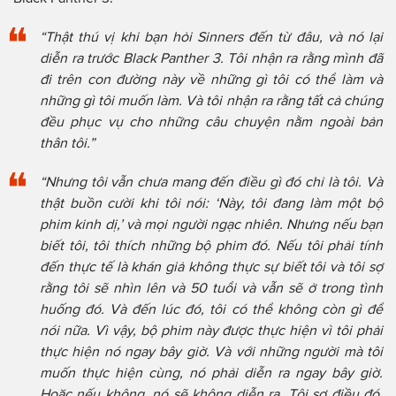
“Thật thú vị khi bạn hỏi Sinners đến từ đâu, và nó lại
diễn ra trước Black Panther 3. Tôi nhận ra rằng mình đã
đi trên con đường này về những gì tôi có thể làm và
những gì tôi muốn làm. Và tôi nhận ra rằng tất cả chúng
đều phục vụ cho những câu chuyện nằm ngoài bản
thân tôi.”
“Nhưng tôi vẫn chưa mang đến điều gì đó chỉ là tôi. Và
thật buồn cười khi tôi nói: ‘Này, tôi đang làm một bộ
phim kinh dị,’ và mọi người ngạc nhiên. Nhưng nếu bạn
biết tôi, tôi thích những bộ phim đó. Nếu tôi phải tính
đến thực tế là khán giả không thực sự biết tôi và tôi sợ
rằng tôi sẽ nhìn lên và 50 tuổi và vẫn sẽ ở trong tình
huống đó. Và đến lúc đó, tôi có thể không còn gì để
nói nữa. Vì vậy, bộ phim này được thực hiện vì tôi phải
thực hiện nó ngay bây giờ. Và với những người mà tôi
muốn thực hiện cùng, nó phải diễn ra ngay bây giờ.
Hoặc nếu không, nó sẽ không diễn ra. Tôi sợ điều đó.