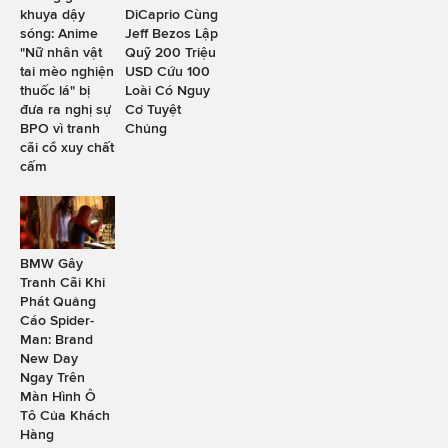
khuya dậy
DiCaprio Cùng
sóng: Anime
Jeff Bezos Lập
"Nữ nhân vật
Quỹ 200 Triệu
tai mèo nghiện
USD Cứu 100
thuốc lá" bị
Loài Có Nguy
đưa ra nghị sự
Cơ Tuyệt
BPO vì tranh
Chủng
cãi cổ xuy chất
cấm
BMW Gây
Tranh Cãi Khi
Phát Quảng
Cáo Spider-
Man: Brand
New Day
Ngay Trên
Màn Hình Ô
Tô Của Khách
Hàng