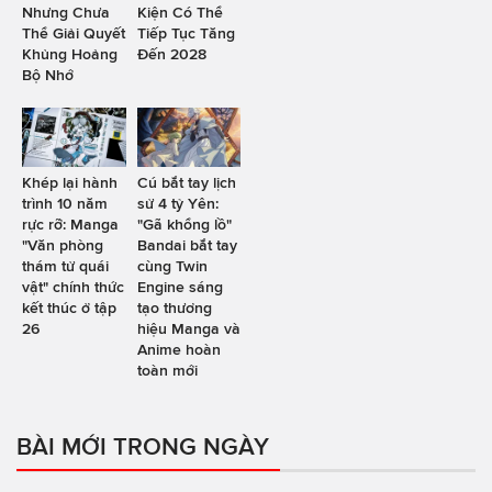
Nhưng Chưa
Kiện Có Thể
Thể Giải Quyết
Tiếp Tục Tăng
Khủng Hoảng
Đến 2028
Bộ Nhớ
Khép lại hành
Cú bắt tay lịch
trình 10 năm
sử 4 tỷ Yên:
rực rỡ: Manga
"Gã khổng lồ"
"Văn phòng
Bandai bắt tay
thám tử quái
cùng Twin
vật" chính thức
Engine sáng
kết thúc ở tập
tạo thương
26
hiệu Manga và
Anime hoàn
toàn mới
BÀI MỚI TRONG NGÀY