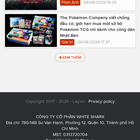
Phim Ảnh
06/08/2026 19:03
The Pokémon Company siết chống
đầu cơ, giới hạn mua một số bộ
Pokémon TCG chỉ dành cho công dân
Nhật Bản
Giải trí
06/08/2026 17:37
XEM THÊM
Copyright 2017 - 2026 - Lag.vn -
Privacy policy
CÔNG TY CỔ PHẦN WHITE SHARK
Địa chỉ: 780/14B Sư Vạn Hạnh, Phường 12, Quận 10, Thành phố Hồ
Chí Minh
MST: 0313720704