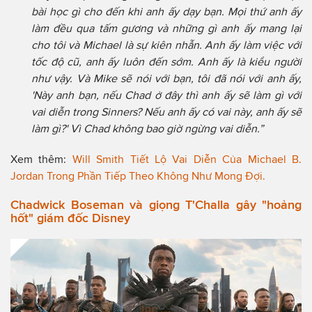
bài học gì cho đến khi anh ấy dạy bạn. Mọi thứ anh ấy
làm đều qua tấm gương và những gì anh ấy mang lại
cho tôi và Michael là sự kiên nhẫn. Anh ấy làm việc với
tốc độ cũ, anh ấy luôn đến sớm. Anh ấy là kiểu người
như vậy. Và Mike sẽ nói với bạn, tôi đã nói với anh ấy,
'Này anh bạn, nếu Chad ở đây thì anh ấy sẽ làm gì với
vai diễn trong Sinners? Nếu anh ấy có vai này, anh ấy sẽ
làm gì?' Vì Chad không bao giờ ngừng vai diễn.”
Xem thêm:
Will Smith Tiết Lộ Vai Diễn Của Michael B.
Jordan Trong Phần Tiếp Theo Không Như Mong Đợi.
Chadwick Boseman và giọng T'Challa gây "hoảng
hốt" giám đốc Disney