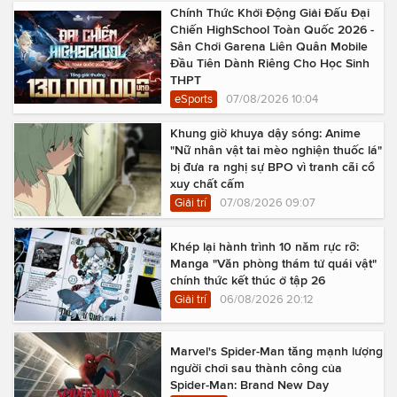
Chính Thức Khởi Động Giải Đấu Đại
Chiến HighSchool Toàn Quốc 2026 -
Sân Chơi Garena Liên Quân Mobile
Đầu Tiên Dành Riêng Cho Học Sinh
THPT
eSports
07/08/2026 10:04
Khung giờ khuya dậy sóng: Anime
"Nữ nhân vật tai mèo nghiện thuốc lá"
bị đưa ra nghị sự BPO vì tranh cãi cổ
xuy chất cấm
Giải trí
07/08/2026 09:07
Khép lại hành trình 10 năm rực rỡ:
Manga "Văn phòng thám tử quái vật"
chính thức kết thúc ở tập 26
Giải trí
06/08/2026 20:12
Marvel's Spider-Man tăng mạnh lượng
người chơi sau thành công của
Spider-Man: Brand New Day