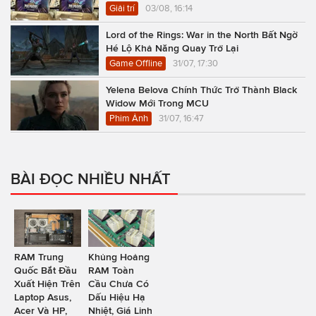
Giải trí
03/08, 16:14
Lord of the Rings: War in the North Bất Ngờ
Hé Lộ Khả Năng Quay Trở Lại
Game Offline
31/07, 17:30
Yelena Belova Chính Thức Trở Thành Black
Widow Mới Trong MCU
Phim Ảnh
31/07, 16:47
BÀI ĐỌC NHIỀU NHẤT
RAM Trung
Khủng Hoảng
Quốc Bắt Đầu
RAM Toàn
Xuất Hiện Trên
Cầu Chưa Có
Laptop Asus,
Dấu Hiệu Hạ
Acer Và HP,
Nhiệt, Giá Linh