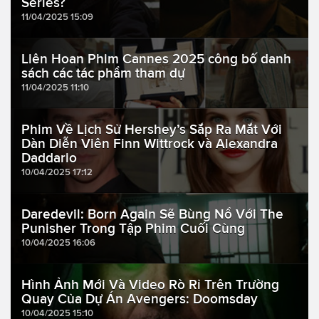
Series?
11/04/2025 15:09
Liên Hoan Phim Cannes 2025 công bố danh
sách các tác phẩm tham dự
11/04/2025 11:10
Phim Về Lịch Sử Hershey’s Sắp Ra Mắt Với
Dàn Diễn Viên Finn Wittrock và Alexandra
Daddario
10/04/2025 17:12
Daredevil: Born Again Sẽ Bùng Nổ Với The
Punisher Trong Tập Phim Cuối Cùng
10/04/2025 16:06
Hình Ảnh Mới Và Video Rò Rỉ Trên Trường
Quay Của Dự Án Avengers: Doomsday
10/04/2025 15:10