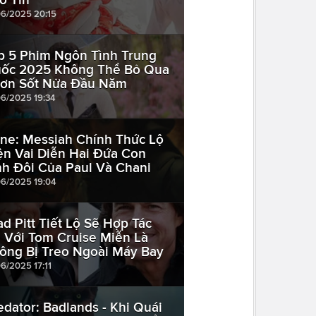
06/2025 20:15
p 5 Phim Ngôn Tình Trung
ốc 2025 Không Thể Bỏ Qua
Cơn Sốt Nửa Đầu Năm
06/2025 19:34
ne: Messiah Chính Thức Lộ
ện Vai Diễn Hai Đứa Con
nh Đôi Của Paul Và Chani
06/2025 19:04
ad Pitt Tiết Lộ Sẽ Hợp Tác
i Với Tom Cruise Miễn Là
ông Bị Treo Ngoài Máy Bay
06/2025 17:11
edator: Badlands - Khi Quái