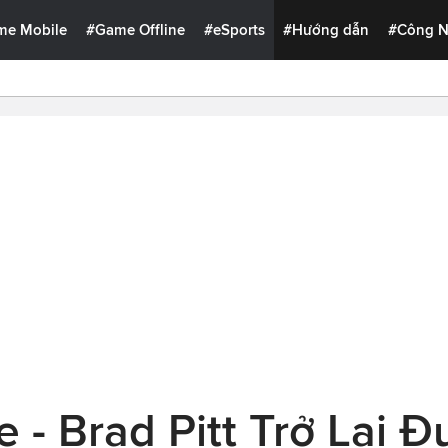
me Mobile
#Game Offline
#eSports
#Hướng dẫn
#Công 
e - Brad Pitt Trở Lại 