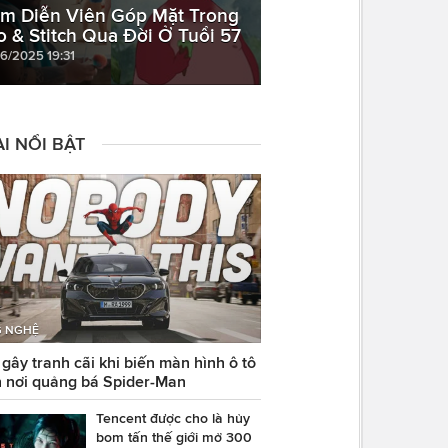
m Diễn Viên Góp Mặt Trong
lo & Stitch Qua Đời Ở Tuổi 57
06/2025 19:31
I NỔI BẬT
 NGHỆ
ây tranh cãi khi biến màn hình ô tô
 nơi quảng bá Spider-Man
Tencent được cho là hủy
bom tấn thế giới mở 300