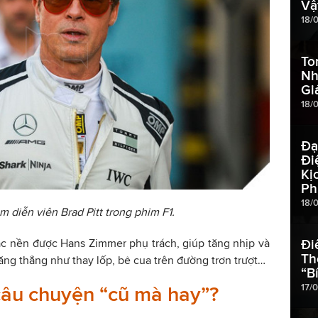
Vậ
18/
To
Nh
Gi
18/
Đạ
Đi
Kị
Ph
18/
 diễn viên Brad Pitt trong phim F1.
c nền được Hans Zimmer phụ trách, giúp tăng nhịp và
Đi
Th
ng thẳng như thay lốp, bẻ cua trên đường trơn trượt…
“B
17/
 câu chuyện “cũ mà hay”?