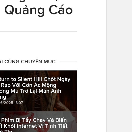
. Quảng Cáo
ÀI CÙNG CHUYÊN MỤC
turn to Silent Hill Chốt Ngày
 Rạp Với Cơn Ác Mộng
ơng Mù Trở Lại Màn Ảnh
ng
06/2025 13:07
 Phim Bị Tẩy Chay Và Biến
t Khỏi Internet Vì Tình Tiết
ó Tin