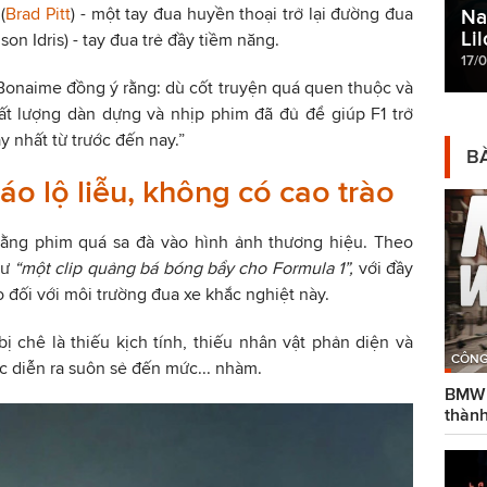
(
Brad Pitt
) - một tay đua huyền thoại trở lại đường đua
Na
Li
n Idris) - tay đua trẻ đầy tiềm năng.
17/
Bonaime đồng ý rằng: dù cốt truyện quá quen thuộc và
hất lượng dàn dựng và nhịp phim đã đủ để giúp F1 trở
 nhất từ trước đến nay.”
BÀ
áo lộ liễu, không có cao trào
 rằng phim quá sa đà vào hình ảnh thương hiệu. Theo
hư
“một clip quảng bá bóng bẩy cho Formula 1”,
với đầy
o đối với môi trường đua xe khắc nghiệt này.
ị chê là thiếu kịch tính, thiếu nhân vật phản diện và
CÔNG
ệc diễn ra suôn sẻ đến mức... nhàm.
BMW g
thành