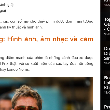
ánh giá)
18/
giá)
To
, các con số này cho thấy phim được đón nhận tương
Qu
 cạnh kỹ thuật và hình ảnh.
- 
18/
: Hình ảnh, âm nhạc và cảm
Du
Di
rằng điểm mạnh của phim là những cảnh đua xe được
Si
Prix thật, với sự xuất hiện của các tay đua nổi tiếng
18/
 hay Lando Norris.
Br
Lạ
Kh
18/
Pr