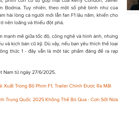
is, phim còn có sự góp mặt của Kerry Condon, Javier
m Bodnia. Tuy nhiên, theo một số phê bình như của
àm hài lòng cả người mới lẫn fan F1 lâu năm, khiến cho
ở nên loãng và thiếu đột phá.
âm mạnh mẽ giữa tốc độ, công nghệ và hình ảnh, nhưng
ễu và kịch bản cũ kỹ. Dù vậy, nếu bạn yêu thích thể loại
công thức 1 - đây vẫn là một tác phẩm đáng để ra rạp
iệt Nam từ ngày 27/6/2025.
ái Xuất Trong Bộ Phim F1, Trailer Chính Được Ra Mắt
nh Trung Quốc 2025 Không Thể Bỏ Qua - Cơn Sốt Nửa