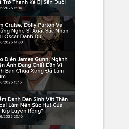
t Trở Thành Kẻ Bị Săn Đuổi
06/2025 15:10
m Cruise, Dolly Parton Và
ững Nghệ Sĩ Xuất Sắc Nhận
ải Oscar Danh Dự
06/2025 14:09
o Diễn James Gunn: Ngành
ện Ảnh Đang Chết Dần Vì
ch Bản Chưa Xong Đã Làm
im
06/2025 13:15
ểm Danh Dàn Sinh Vật Thần
oại Làm Nên Sức Hút Của
í Kíp Luyện Rồng”
06/2025 20:10