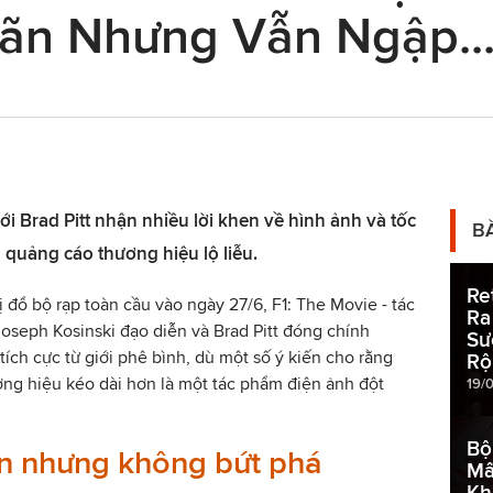
ãn Nhưng Vẫn Ngập..
ới Brad Pitt nhận nhiều lời khen về hình ảnh và tốc
B
 quảng cáo thương hiệu lộ liễu.
Re
 đổ bộ rạp toàn cầu vào ngày 27/6, F1: The Movie - tác
Ra
oseph Kosinski đạo diễn và Brad Pitt đóng chính
Sư
tích cực từ giới phê bình, dù một số ý kiến cho rằng
Rộ
ng hiệu kéo dài hơn là một tác phẩm điện ảnh đột
19/
Bộ
n nhưng không bứt phá
Mấ
Kh