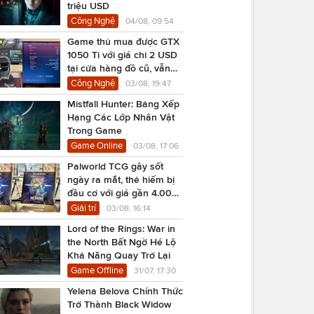
triệu USD
Công Nghệ
04/08, 09:54
Game thủ mua được GTX
1050 Ti với giá chỉ 2 USD
tại cửa hàng đồ cũ, vẫn
chạy Cyberpunk 2077
Công Nghệ
03/08, 19:47
Mistfall Hunter: Bảng Xếp
Hạng Các Lớp Nhân Vật
Trong Game
Game Online
03/08, 17:06
Palworld TCG gây sốt
ngày ra mắt, thẻ hiếm bị
đầu cơ với giá gần 4.000
USD
Giải trí
03/08, 16:14
Lord of the Rings: War in
the North Bất Ngờ Hé Lộ
Khả Năng Quay Trở Lại
Game Offline
31/07, 17:30
Yelena Belova Chính Thức
Trở Thành Black Widow