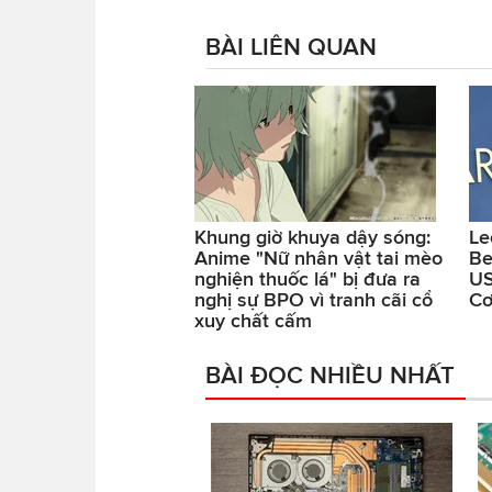
BÀI LIÊN QUAN
Khung giờ khuya dậy sóng:
Le
Anime "Nữ nhân vật tai mèo
Be
nghiện thuốc lá" bị đưa ra
US
nghị sự BPO vì tranh cãi cổ
Cơ
xuy chất cấm
BÀI ĐỌC NHIỀU NHẤT