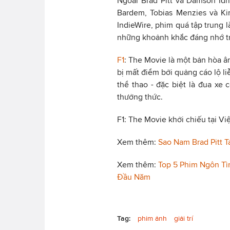
Ngoài Brad Pitt và Damson Idr
Bardem, Tobias Menzies và Ki
IndieWire, phim quá tập trung l
những khoảnh khắc đáng nhớ tr
F1
: The Movie là một bản hòa 
bị mất điểm bởi quảng cáo lộ li
thể thao - đặc biệt là đua xe 
thưởng thức.
F1: The Movie khởi chiếu tại V
Xem thêm:
Sao Nam Brad Pitt T
Xem thêm:
Top 5 Phim Ngôn Tì
Đầu Năm
Tag:
phim ảnh
giải trí