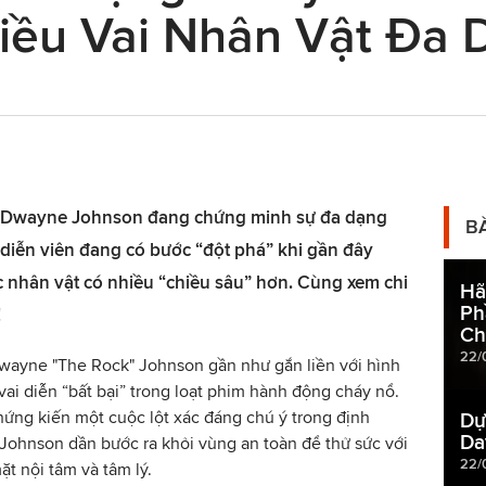
iều Vai Nhân Vật Đa
": Dwayne Johnson đang chứng minh sự đa dạng
B
 diễn viên đang có bước “đột phá” khi gần đây
c nhân vật có nhiều “chiều sâu” hơn. Cùng xem chi
Hã
Ph
!
Ch
22/
Dwayne "The Rock" Johnson gần như gắn liền với hình
ai diễn “bất bại” trong loạt phim hành động cháy nổ.
hứng kiến một cuộc lột xác đáng chú ý trong định
Dự
Da
Johnson dần bước ra khỏi vùng an toàn để thử sức với
22/
t nội tâm và tâm lý.