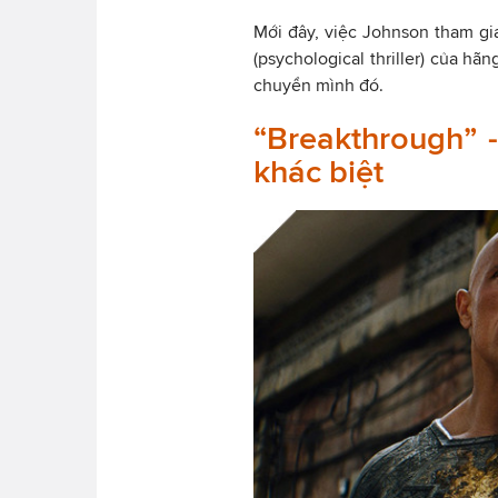
Mới đây, việc Johnson tham gi
(psychological thriller) của hã
chuyển mình đó.
“Breakthrough” 
khác biệt