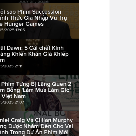
ôi sao Phim Succession
ính Thức Gia Nhập Vũ Trụ
e Hunger Games
05/2025 13:05
til Dawn: 5 Cái chết Kinh
àng Khiến Khán Giả Khiếp
ảm
05/2025 21:11
 Phim Từng Bị Lãng Quên 2
m Bỗng 'Làm Mưa Làm Gió'
i Việt Nam
05/2025 21:07
niel Craig Và Cillian Murphy
ng Được Nhắm Đến Cho Vai
ính Trong Dự Án Phim Mới