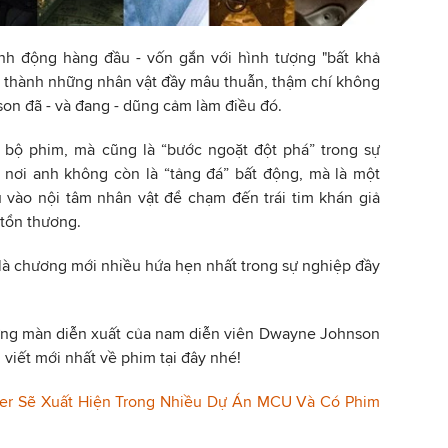
h động hàng đầu - vốn gắn với hình tượng "bất khả
n thành những nhân vật đầy mâu thuẫn, thậm chí không
n đã - và đang - dũng cảm làm điều đó.
n bộ phim, mà cũng là “bước ngoặt đột phá” trong sự
nơi anh không còn là “tảng đá” bất động, mà là một
u vào nội tâm nhân vật để chạm đến trái tim khán giả
 tổn thương.
là chương mới nhiều hứa hẹn nhất trong sự nghiệp đầy
ững màn diễn xuất của nam diễn viên Dwayne Johnson
iết mới nhất về phim tại đây nhé!
rfer Sẽ Xuất Hiện Trong Nhiều Dự Án MCU Và Có Phim