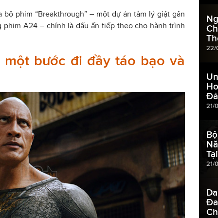
a bộ phim “Breakthrough” – một dự án tâm lý giật gân
Ng
ng phim A24 – chính là dấu ấn tiếp theo cho hành trình
Ch
Th
22/
- một bước đi đầy táo bạo và
Un
Ho
Đ
21/
Bộ
Nă
Tạ
21/
Da
Đa
Ch