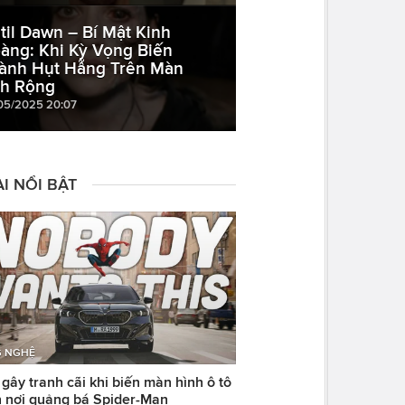
til Dawn – Bí Mật Kinh
àng: Khi Kỳ Vọng Biến
ành Hụt Hẫng Trên Màn
h Rộng
05/2025 20:07
I NỔI BẬT
 NGHỆ
ây tranh cãi khi biến màn hình ô tô
 nơi quảng bá Spider-Man