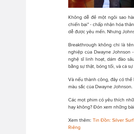
Không dễ để một ngôi sao hàn
chiến bại" - chấp nhận hóa thâ
dễ được yêu mến. Nhưng Johnso
Breakthrough không chỉ là tê
nghiệp của Dwayne Johnson - 
nghệ sĩ linh hoạt, dám đào sâ
bằng sự thật, bóng tối, và cả sự
Và nếu thành công, đây có thể 
màu sắc của Dwayne Johnson.
Các mọt phim có yêu thích nh
hay không? Đón xem những bài v
Xem thêm:
Tin Đồn: Silver Su
Riêng