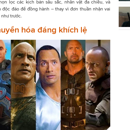
ọn lọc các kịch bản sâu sắc, nhân vật đa chiều, và
 độc đáo để đồng hành – thay vì đơn thuần nhận vai
 như trước.
huyển hóa đáng khích lệ