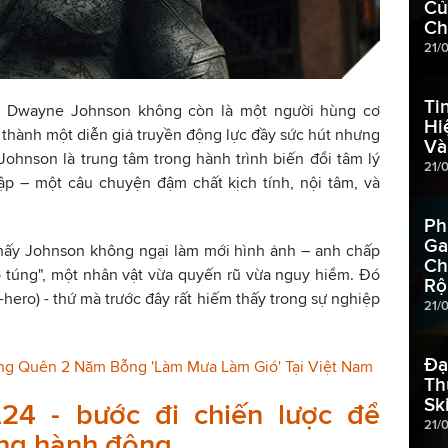
Củ
Ch
21/
Ti
, Dwayne Johnson không còn là một người hùng cơ
Hi
 thành một diễn giả truyền động lực đầy sức hút nhưng
Và
Johnson là trung tâm trong hành trình biến đổi tâm lý
21/
lập – một câu chuyện đậm chất kịch tính, nội tâm, và
Ph
Ga
thấy Johnson không ngại làm mới hình ảnh – anh chấp
Ch
o túng", một nhân vật vừa quyến rũ vừa nguy hiểm. Đó
Rộ
-hero) - thứ mà trước đây rất hiếm thấy trong sự nghiệp
21/
Đạ
ng Quên 2 Năm Bỗng 'Làm Mưa Làm Gió' Tại Việt Nam
Th
Ski
24 - bước đi chiến lược để
21/
óng hành động