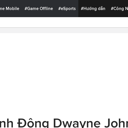
me Mobile
#Game Offline
#eSports
#Hướng dẫn
#Công 
ành Động Dwayne Joh