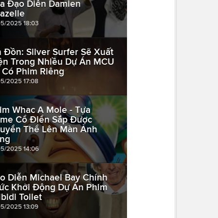
a Đạo Diễn Damien
azelle
05/2025 18:03
n Đồn: Silver Surfer Sẽ Xuất
ện Trong Nhiều Dự Án MCU
 Có Phim Riêng
05/2025 17:08
im Whac A Mole - Tựa
me Cổ Điển Sắp Được
uyển Thể Lên Màn Ảnh
ng
05/2025 14:06
o Diễn Michael Bay Chính
ức Khởi Động Dự Án Phim
bidi Toilet
05/2025 13:09