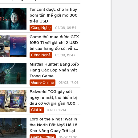
Tencent được cho là hủy
bom tấn thế giới mở 300
triệu USD
Công Nghệ
04/08, 09:54
Game thủ mua được GTX
1050 Ti với giá chỉ 2 USD
tại cửa hàng đồ cũ, vẫn
chạy Cyberpunk 2077
Công Nghệ
03/08, 19:47
Mistfall Hunter: Bảng Xếp
Hạng Các Lớp Nhân Vật
Trong Game
Game Online
03/08, 17:06
Palworld TCG gây sốt
ngày ra mắt, thẻ hiếm bị
đầu cơ với giá gần 4.000
USD
Giải trí
03/08, 16:14
Lord of the Rings: War in
the North Bất Ngờ Hé Lộ
Khả Năng Quay Trở Lại
Game Offline
31/07, 17:30