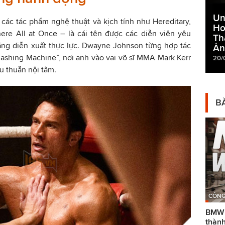
Un
các tác phẩm nghệ thuật và kịch tính như Hereditary,
Ho
ere All at Once – là cái tên được các diễn viên yêu
Th
ăng diễn xuất thực lực. Dwayne Johnson từng hợp tác
Ản
ashing Machine”, nơi anh vào vai võ sĩ MMA Mark Kerr
20/
u thuẫn nội tâm.
BÀ
CÔNG
BMW g
thành