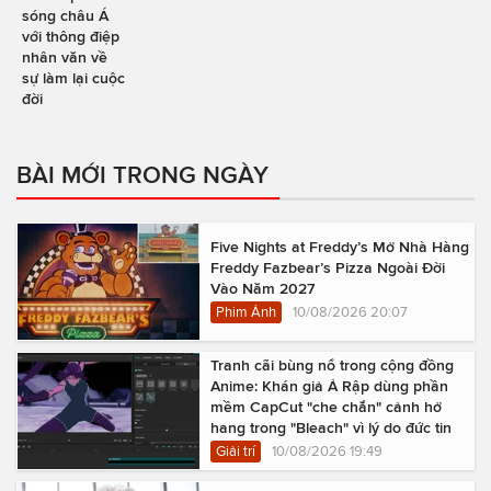
sóng châu Á
với thông điệp
nhân văn về
sự làm lại cuộc
đời
BÀI MỚI TRONG NGÀY
Five Nights at Freddy’s Mở Nhà Hàng
Freddy Fazbear’s Pizza Ngoài Đời
Vào Năm 2027
Phim Ảnh
10/08/2026 20:07
Tranh cãi bùng nổ trong cộng đồng
Anime: Khán giả Ả Rập dùng phần
mềm CapCut "che chắn" cảnh hở
hang trong "Bleach" vì lý do đức tin
Giải trí
10/08/2026 19:49