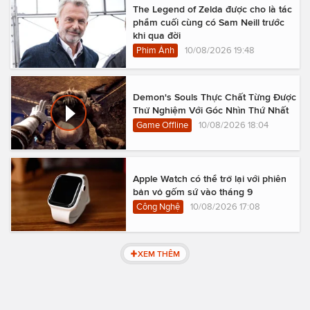
The Legend of Zelda được cho là tác
phẩm cuối cùng có Sam Neill trước
khi qua đời
Phim Ảnh
10/08/2026 19:48
Demon's Souls Thực Chất Từng Được
Thử Nghiệm Với Góc Nhìn Thứ Nhất
Game Offline
10/08/2026 18:04
Apple Watch có thể trở lại với phiên
bản vỏ gốm sứ vào tháng 9
Công Nghệ
10/08/2026 17:08
XEM THÊM