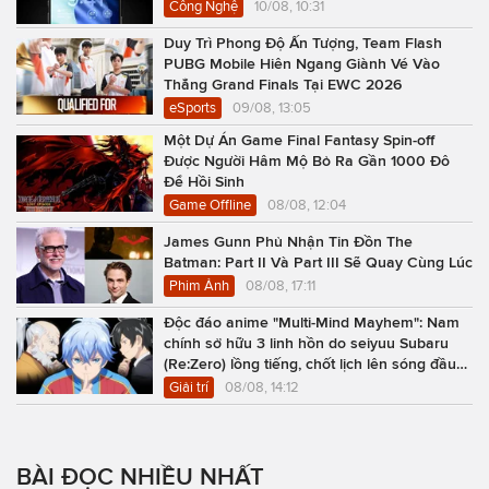
Công Nghệ
10/08, 10:31
Duy Trì Phong Độ Ấn Tượng, Team Flash
PUBG Mobile Hiên Ngang Giành Vé Vào
Thẳng Grand Finals Tại EWC 2026
eSports
09/08, 13:05
Một Dự Án Game Final Fantasy Spin-off
Được Người Hâm Mộ Bỏ Ra Gần 1000 Đô
Để Hồi Sinh
Game Offline
08/08, 12:04
James Gunn Phủ Nhận Tin Đồn The
Batman: Part II Và Part III Sẽ Quay Cùng Lúc
Phim Ảnh
08/08, 17:11
Độc đáo anime "Multi-Mind Mayhem": Nam
chính sở hữu 3 linh hồn do seiyuu Subaru
(Re:Zero) lồng tiếng, chốt lịch lên sóng đầu
năm 2027
Giải trí
08/08, 14:12
BÀI ĐỌC NHIỀU NHẤT