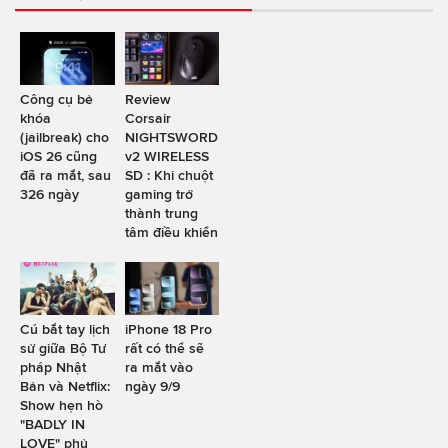
Công cụ bẻ
Review
khóa
Corsair
(jailbreak) cho
NIGHTSWORD
iOS 26 cũng
v2 WIRELESS
đã ra mắt, sau
SD : Khi chuột
326 ngày
gaming trở
thành trung
tâm điều khiển
Cú bắt tay lịch
iPhone 18 Pro
sử giữa Bộ Tư
rất có thể sẽ
pháp Nhật
ra mắt vào
Bản và Netflix:
ngày 9/9
Show hẹn hò
"BADLY IN
LOVE" phủ