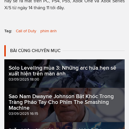
này sẽ ra mắt trên PC, PS4, PS5, Xbox One và Xbox Series
X/S từ ngày 14 tháng 11 tới đây.
Tag:
Call of Duty
phim ảnh
BÀI CÙNG CHUYÊN MỤC
Solo Leveling mùa 3: Những arc hứa hẹn sẽ
xuất hiện trên màn ảnh
03/09/2025 18:00
Sao Nam Dwayne Johnson Bật Khóc Trong
Tràng Pháo Tay Cho Phim The Smashing
Machine
03/09/2025 16:15