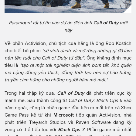
Paramount rất tự tin vào dự án điện ảnh
Call of Duty
mới
này
Về phần Activision, chủ tịch của hãng là ông Rob Kostich
cho biết bộ phim
"sẽ vinh danh và mở rộng những gì đã làm
nên tên tuổi cho Call of Duty
từ đầu".
Ông khẳng định mục
tiêu là
"tạo ra một trải nghiệm điện ảnh bom tấn khó quên
mà cộng đồng yêu thích, đồng thời tạo nên sự hào hứng,
truyền cảm hứng cho những người hâm mộ mới."
Trong hai thập kỷ qua,
Call of Duty
đã phát triển cực kỳ
mạnh mẽ. Sau thành công từ
Call of Duty: Black Ops 6
vào
năm ngoái, cũng là phần game đầu tiên ra mắt trên cả Xbox
Game Pass kể từ khi
Microsoft
tiếp quản Activision, nhà
phát triển Treyarch Studios và Raven Software đang kỳ
vọng có thể tiếp tục với
Black Ops 7
. Phần game mới nhất