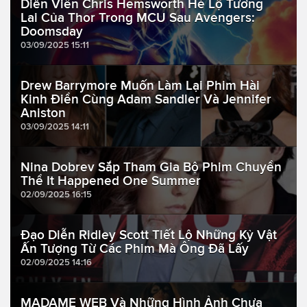
Diễn Viên Chris Hemsworth Hé Lộ Tương
Lai Của Thor Trong MCU Sau Avengers:
Doomsday
03/09/2025 15:11
Drew Barrymore Muốn Làm Lại Phim Hài
Kinh Điển Cùng Adam Sandler Và Jennifer
Aniston
03/09/2025 14:11
Nina Dobrev Sắp Tham Gia Bộ Phim Chuyển
Thể It Happened One Summer
02/09/2025 16:15
Đạo Diễn Ridley Scott Tiết Lộ Những Kỷ Vật
Ấn Tượng Từ Các Phim Mà Ông Đã Lấy
02/09/2025 14:16
MADAME WEB Và Những Hình Ảnh Chưa